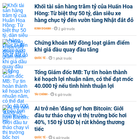
Khối tài sản hàng trăm tỷ của Huấn Hoa
Hồng: Từ biệt thự 50 tỷ, dàn siêu xe
hàng chục tỷ đến vườn tùng Nhật đắt đỏ
KINH DOANH
-
2 giờ trước
Chứng khoán Mỹ đồng loạt giảm điểm
khi giá dầu quay đầu tăng
QUỐC TẾ
-
1 phút trước
Tổng Giám đốc MB: Tự tin hoàn thành
kế hoạch lợi nhuận năm, có thể đạt mốc
40.000 tỷ nếu tình hình thuận lợi
TÀI CHÍNH
-
6 giờ trước
AI trở nên 'đáng sợ' hơn Bitcoin: Giới
đầu tư tháo chạy vì thị trường bốc hơi
40%, 150 tỷ USD bị rút không thương
tiếc
QUỐC TẾ
-
6 giờ trước