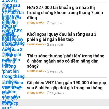
Hơn 227.000 tài khoản gia nhập thị
trường chứng khoán trong tháng 7 biến
động
CHỨNG KHOÁN
-
7 giờ trước
Khối ngoại quay đầu bán ròng sau 3
phiên giải ngân liên tiếp
CHỨNG KHOÁN
-
8 giờ trước
Thị trường thường ‘phất lên’ trong tháng
8, nhóm ngành nào có tiềm năng dẫn
sóng?
CHỨNG KHOÁN
-
9 giờ trước
Cổ phiếu VNZ tăng gần 190.000 đồng/cp
sau 5 phiên, gấp đôi giá trong ba tháng
CHỨNG KHOÁN
-
12 giờ trước