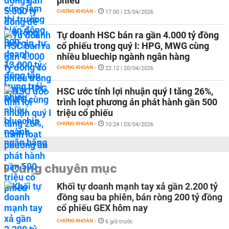
phiếu
CHỨNG KHOÁN
-
17:00 | 23/04/2026
Tự doanh HSC bán ra gần 4.000 tỷ đồng
cổ phiếu trong quý I: HPG, MWG cùng
nhiều bluechip ngành ngân hàng
CHỨNG KHOÁN
-
22:12 | 20/04/2026
HSC ước tính lợi nhuận quý I tăng 26%,
trình loạt phương án phát hành gần 500
triệu cổ phiếu
CHỨNG KHOÁN
-
10:24 | 03/04/2026
Cùng chuyên mục
Khối tự doanh mạnh tay xả gần 2.200 tỷ
đồng sau ba phiên, bán ròng 200 tỷ đồng
cổ phiếu GEX hôm nay
CHỨNG KHOÁN
-
6 giờ trước