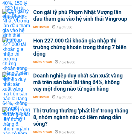
Con gái tỷ phú Phạm Nhật Vượng lần
đầu tham gia vào hệ sinh thái Vingroup
KINH DOANH
-
7 giờ trước
Hơn 227.000 tài khoản gia nhập thị
trường chứng khoán trong tháng 7 biến
động
CHỨNG KHOÁN
-
7 giờ trước
Doanh nghiệp duy nhất sản xuất vàng
mã trên sàn báo lãi tăng 64%, không
vay một đồng nào từ ngân hàng
KINH DOANH
-
7 giờ trước
Thị trường thường ‘phất lên’ trong tháng
8, nhóm ngành nào có tiềm năng dẫn
sóng?
CHỨNG KHOÁN
-
9 giờ trước