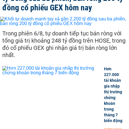
đồng cổ phiếu GEX hôm nay
Trong phiên 6/8, tự doanh tiếp tục bán ròng với
tổng giá trị khoảng 248 tỷ đồng trên HOSE, trong
đó cổ phiếu GEX ghi nhận giá trị bán ròng lớn
nhất.
Hơn
227.000
tài khoản
gia nhập
thị trường
chứng
khoán
trong
tháng 7
biến động