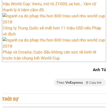
Hậu World Cup: Vertu, mô tô Z1000, xe hơi… 'rầm rộ'
thanh lý ở tiệm cầm đồ
Công ty Trung Quốc sẽ mất hơn 11 triệu USD nếu Pháp
vô địch
Pháp và Croatia: Cuộc đấu không cân sức về kinh tế
trước trận chung kết World Cup
Anh Tú
Theo
VnExpress
Copy link
THỜI SỰ