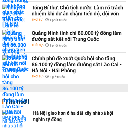
Tổng Bí thư, Chủ tịch nước: Làm rõ trách
nhiệm khi dự án chậm tiến độ, đội vốn
THỜI SỰ
-
1 phút trước
Quảng Ninh tính chi 80.000 tỷ đồng làm
đường sắt kết nối Trung Quốc
THỜI SỰ
-
1 phút trước
Chính phủ đề xuất Quốc hội cho tăng
86.100 tỷ đồng làm đường sắt Lào Cai -
Hà Nội - Hải Phòng
THỜI SỰ
-
5 giờ trước
Tin mới
Hà Nội giao hơn 6 ha đất xây nhà xã hội
nghìn tỷ đồng