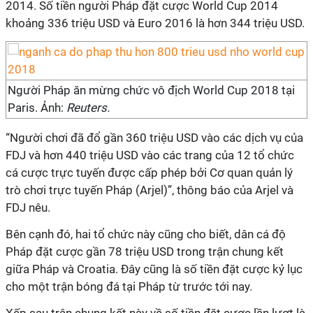
2014. Số tiền người Pháp đặt cược World Cup 2014
khoảng 336 triệu USD và Euro 2016 là hơn 344 triệu USD.
Người Pháp ăn mừng chức vô địch World Cup 2018 tại
Paris. Ảnh:
Reuters.
“Người chơi đã đổ gần 360 triệu USD vào các dịch vụ của
FDJ và hơn 440 triệu USD vào các trang của 12 tổ chức
cá cược trực tuyến được cấp phép bởi Cơ quan quản lý
trò chơi trực tuyến Pháp (Arjel)”, thông báo của Arjel và
FDJ nêu.
Bên cạnh đó, hai tổ chức này cũng cho biết, dân cá độ
Pháp đặt cược gần 78 triệu USD trong trận chung kết
giữa Pháp và Croatia. Đây cũng là số tiền đặt cược kỷ lục
cho một trận bóng đá tại Pháp từ trước tới nay.