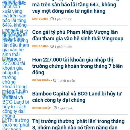
mã trên sàn báo lãi tăng 64%, không
vay một đồng nào từ ngân hàng
KINH DOANH
-
1 phút trước
Con gái tỷ phú Phạm Nhật Vượng lần
đầu tham gia vào hệ sinh thái Vingroup
KINH DOANH
-
1 phút trước
Hơn 227.000 tài khoản gia nhập thị
trường chứng khoán trong tháng 7 biến
động
CHỨNG KHOÁN
-
1 phút trước
Bamboo Capital và BCG Land bị hủy tư
cách công ty đại chúng
DOANH NGHIỆP
-
1 giờ trước
Thị trường thường ‘phất lên’ trong tháng
8, nhóm ngành nào có tiềm năng dẫn