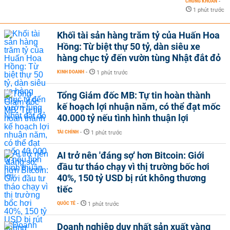
CHỨNG KHOÁN
-
1 phút trước
Khối tài sản hàng trăm tỷ của Huấn Hoa
Hồng: Từ biệt thự 50 tỷ, dàn siêu xe
hàng chục tỷ đến vườn tùng Nhật đắt đỏ
KINH DOANH
-
1 phút trước
Tổng Giám đốc MB: Tự tin hoàn thành
kế hoạch lợi nhuận năm, có thể đạt mốc
40.000 tỷ nếu tình hình thuận lợi
TÀI CHÍNH
-
1 phút trước
AI trở nên 'đáng sợ' hơn Bitcoin: Giới
đầu tư tháo chạy vì thị trường bốc hơi
40%, 150 tỷ USD bị rút không thương
tiếc
QUỐC TẾ
-
1 phút trước
Doanh nghiệp duy nhất sản xuất vàng