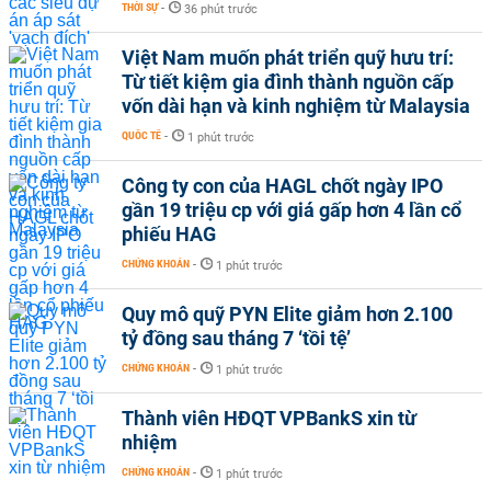
THỜI SỰ
-
36 phút trước
Việt Nam muốn phát triển quỹ hưu trí:
Từ tiết kiệm gia đình thành nguồn cấp
vốn dài hạn và kinh nghiệm từ Malaysia
QUỐC TẾ
-
1 phút trước
Công ty con của HAGL chốt ngày IPO
gần 19 triệu cp với giá gấp hơn 4 lần cổ
phiếu HAG
CHỨNG KHOÁN
-
1 phút trước
Quy mô quỹ PYN Elite giảm hơn 2.100
tỷ đồng sau tháng 7 ‘tồi tệ’
CHỨNG KHOÁN
-
1 phút trước
Thành viên HĐQT VPBankS xin từ
nhiệm
CHỨNG KHOÁN
-
1 phút trước