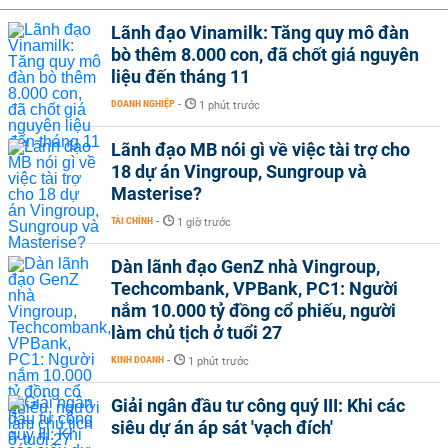
Lãnh đạo Vinamilk: Tăng quy mô đàn
bò thêm 8.000 con, đã chốt giá nguyên
liệu đến tháng 11
DOANH NGHIỆP
-
1 phút trước
Lãnh đạo MB nói gì về việc tài trợ cho
18 dự án Vingroup, Sungroup và
Masterise?
TÀI CHÍNH
-
1 giờ trước
Dàn lãnh đạo GenZ nhà Vingroup,
Techcombank, VPBank, PC1: Người
nắm 10.000 tỷ đồng cổ phiếu, người
làm chủ tịch ở tuổi 27
KINH DOANH
-
1 phút trước
Giải ngân đầu tư công quý III: Khi các
siêu dự án áp sát 'vạch đích'