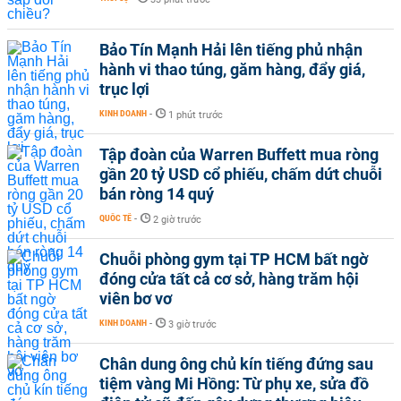
Bảo Tín Mạnh Hải lên tiếng phủ nhận
hành vi thao túng, găm hàng, đẩy giá,
trục lợi
KINH DOANH
-
1 phút trước
Tập đoàn của Warren Buffett mua ròng
gần 20 tỷ USD cổ phiếu, chấm dứt chuỗi
bán ròng 14 quý
QUỐC TẾ
-
2 giờ trước
Chuỗi phòng gym tại TP HCM bất ngờ
đóng cửa tất cả cơ sở, hàng trăm hội
viên bơ vơ
KINH DOANH
-
3 giờ trước
Chân dung ông chủ kín tiếng đứng sau
tiệm vàng Mi Hồng: Từ phụ xe, sửa đồ