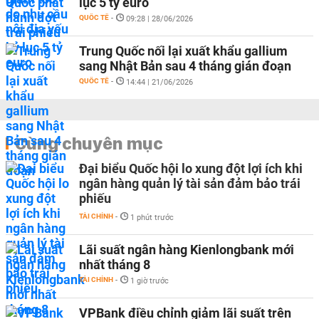
lục 5 tỷ euro
QUỐC TẾ
-
09:28 | 28/06/2026
Trung Quốc nối lại xuất khẩu gallium
sang Nhật Bản sau 4 tháng gián đoạn
QUỐC TẾ
-
14:44 | 21/06/2026
Cùng chuyên mục
Đại biểu Quốc hội lo xung đột lợi ích khi
ngân hàng quản lý tài sản đảm bảo trái
phiếu
TÀI CHÍNH
-
1 phút trước
Lãi suất ngân hàng Kienlongbank mới
nhất tháng 8
TÀI CHÍNH
-
1 giờ trước
VPBank điều chỉnh giảm lãi suất trên