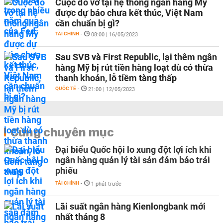
Cuộc đổ vỡ tại hệ thống ngân hàng Mỹ
được dự báo chưa kết thúc, Việt Nam
cần chuẩn bị gì?
TÀI CHÍNH
-
08:00 | 16/05/2023
Sau SVB và First Republic, lại thêm ngân
hàng Mỹ bị rút tiền hàng loạt dù có thừa
thanh khoản, lỗ tiềm tàng thấp
QUỐC TẾ
-
21:00 | 12/05/2023
Cùng chuyên mục
Đại biểu Quốc hội lo xung đột lợi ích khi
ngân hàng quản lý tài sản đảm bảo trái
phiếu
TÀI CHÍNH
-
1 phút trước
Lãi suất ngân hàng Kienlongbank mới
nhất tháng 8