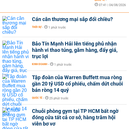
-
07:41 | 04/08/2026
Cán cân thương mại sắp đổi chiều?
THỜI SỰ
-
1 phút trước
Bảo Tín Mạnh Hải lên tiếng phủ nhận
hành vi thao túng, găm hàng, đẩy giá,
trục lợi
KINH DOANH
-
1 phút trước
Tập đoàn của Warren Buffett mua ròng
gần 20 tỷ USD cổ phiếu, chấm dứt chuỗi
bán ròng 14 quý
QUỐC TẾ
-
25 phút trước
Chuỗi phòng gym tại TP HCM bất ngờ
đóng cửa tất cả cơ sở, hàng trăm hội
viên bơ vơ