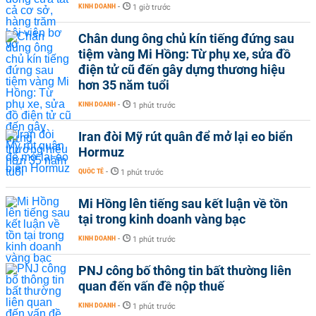
KINH DOANH
-
1 giờ trước
Chân dung ông chủ kín tiếng đứng sau
tiệm vàng Mi Hồng: Từ phụ xe, sửa đồ
điện tử cũ đến gây dựng thương hiệu
hơn 35 năm tuổi
KINH DOANH
-
1 phút trước
Iran đòi Mỹ rút quân để mở lại eo biển
Hormuz
QUỐC TẾ
-
1 phút trước
Mi Hồng lên tiếng sau kết luận về tồn
tại trong kinh doanh vàng bạc
KINH DOANH
-
1 phút trước
PNJ công bố thông tin bất thường liên
quan đến vấn đề nộp thuế
KINH DOANH
-
1 phút trước