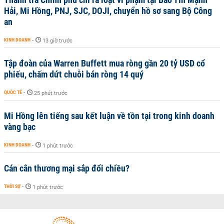
Hải, Mi Hồng, PNJ, SJC, DOJI, chuyển hồ sơ sang Bộ Công
an
KINH DOANH
-
13 giờ trước
Tập đoàn của Warren Buffett mua ròng gần 20 tỷ USD cổ
phiếu, chấm dứt chuỗi bán ròng 14 quý
QUỐC TẾ
-
25 phút trước
Mi Hồng lên tiếng sau kết luận về tồn tại trong kinh doanh
vàng bạc
KINH DOANH
-
1 phút trước
Cán cân thương mại sắp đổi chiều?
THỜI SỰ
-
1 phút trước