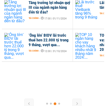
Tăng trưởng lợi nhuận quý
Lãi
III của ngành ngân hàng
tăn
đến từ đâu?
TÀI C
TÀI CHÍNH
-
17:00 | 01/11/2024
‘Ông lớn’ BIDV lãi trước
TOP
thuế hơn 22.000 tỷ trong
vay
9 tháng, vượt qua...
nhấ
202
TÀI CHÍNH
-
12:00 | 31/10/2024
TÀI C