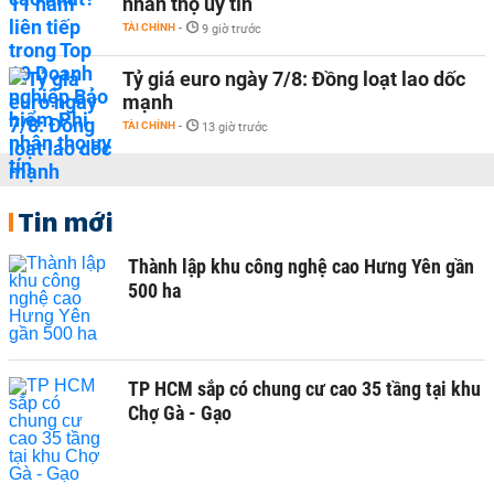
nhân thọ uy tín
TÀI CHÍNH
-
9 giờ trước
Tỷ giá euro ngày 7/8: Đồng loạt lao dốc
mạnh
TÀI CHÍNH
-
13 giờ trước
Tin mới
Thành lập khu công nghệ cao Hưng Yên gần
500 ha
TP HCM sắp có chung cư cao 35 tầng tại khu
Chợ Gà - Gạo