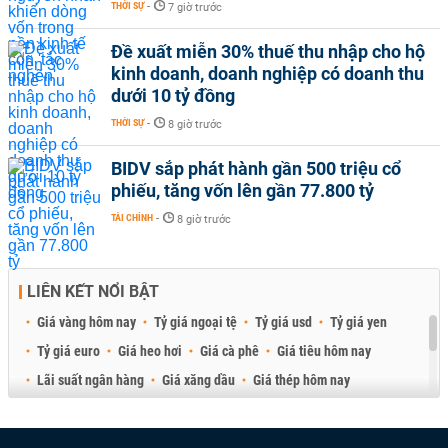
THỜI SỰ
-
7 giờ trước
Đề xuất miễn 30% thuế thu nhập cho hộ
kinh doanh, doanh nghiệp có doanh thu
dưới 10 tỷ đồng
THỜI SỰ
-
8 giờ trước
BIDV sắp phát hành gần 500 triệu cổ
phiếu, tăng vốn lên gần 77.800 tỷ
TÀI CHÍNH
-
8 giờ trước
LIÊN KẾT NỔI BẬT
Giá vàng hôm nay
Tỷ giá ngoại tệ
Tỷ giá usd
Tỷ giá yen
Tỷ giá euro
Giá heo hơi
Giá cà phê
Giá tiêu hôm nay
Lãi suất ngân hàng
Giá xăng dầu
Giá thép hôm nay
Giá sầu riêng
Giá thịt heo
Giá gạo
Giá cao su
Best Retail Brokers
Diễn đàn đầu tư Việt Nam 2026