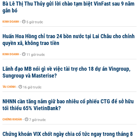
Bà Lê Thị Thu Thủy gửi lời chào tạm biệt VinFast sau 9 năm
gắn bó
KINH DOANH
-
5 giờ trước
Huấn Hoa Hồng chỉ trao 24 bồn nước tại Lai Châu cho chính
quyền xã, không trao tiền
KINH DOANH
-
11 giờ trước
Lãnh đạo MB nói gì về việc tài trợ cho 18 dự án Vingroup,
Sungroup và Masterise?
TÀI CHÍNH
-
16 giờ trước
NHNN cần tăng nắm giữ bao nhiêu cổ phiếu CTG để sở hữu
tối thiểu 65% VietinBank?
CHỨNG KHOÁN
-
7 giờ trước
Chứng khoán VIX chốt ngày chia cổ tức ngay trong tháng 8