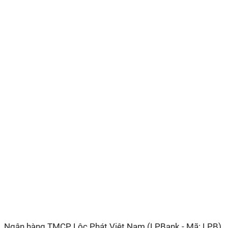
Ngân hàng TMCP Lộc
Phát Việt Nam
(LPBank - Mã: LPB)