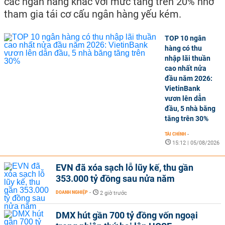
các ngân hàng khác với mức tăng trên 20% nhờ
tham gia tái cơ cấu ngân hàng yếu kém.
TOP 10 ngân
hàng có thu
nhập lãi thuần
cao nhất nửa
đầu năm 2026:
VietinBank
vươn lên dẫn
đầu, 5 nhà băng
tăng trên 30%
TÀI CHÍNH
-
15:12 | 05/08/2026
EVN đã xóa sạch lỗ lũy kế, thu gần
353.000 tỷ đồng sau nửa năm
DOANH NGHIỆP
-
2 giờ trước
DMX hút gần 700 tỷ đồng vốn ngoại