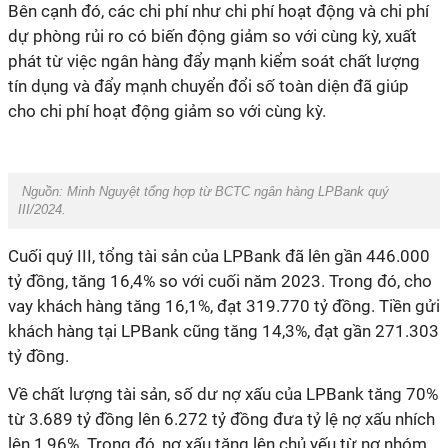
Bên cạnh đó, các chi phí như
chi phí hoạt động và chi phí
dự phòng rủi ro có biến động giảm so với cùng kỳ, xuất
phát từ việc ngân hàng đẩy mạnh kiểm soát chất lượng
tín dụng và đẩy mạnh chuyển đổi số toàn diện đã giúp
cho chi phí hoạt động giảm so với cùng kỳ.
Nguồn: Minh Nguyệt tổng hợp từ BCTC ngân hàng LPBank quý
III/2024.
Cuối quý III, tổng tài sản của LPBank đã lên gần 446.000
tỷ đồng, tăng 16,4% so với cuối năm 2023. Trong đó, c
ho
vay khách hàng tăng 16,1%, đạt 319.770 tỷ đồng.
Tiền gửi
khách hàng tại LPBank cũng tăng 14,3%, đạt gần 271.303
tỷ đồng.
Về chất lượng tài sản, số dư nợ xấu của LPBank tăng 70%
từ 3.689 tỷ đồng lên 6.272 tỷ đồng đưa tỷ lệ nợ xấu nhích
lên 1,96%. Trong đó, nợ xấu tăng lên chủ yếu từ nợ nhóm