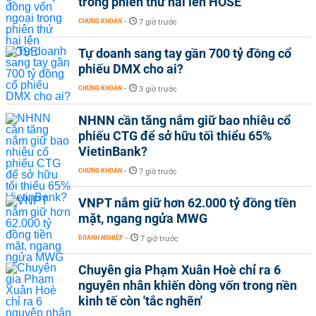
trong phiên thứ hai lên HOSE
CHỨNG KHOÁN
-
7 giờ trước
Tự doanh sang tay gần 700 tỷ đồng cổ
phiếu DMX cho ai?
CHỨNG KHOÁN
-
3 giờ trước
NHNN cần tăng nắm giữ bao nhiêu cổ
phiếu CTG để sở hữu tối thiểu 65%
VietinBank?
CHỨNG KHOÁN
-
7 giờ trước
VNPT nắm giữ hơn 62.000 tỷ đồng tiền
mặt, ngang ngửa MWG
DOANH NGHIỆP
-
7 giờ trước
Chuyên gia Phạm Xuân Hoè chỉ ra 6
nguyên nhân khiến dòng vốn trong nền
kinh tế còn 'tắc nghẽn'