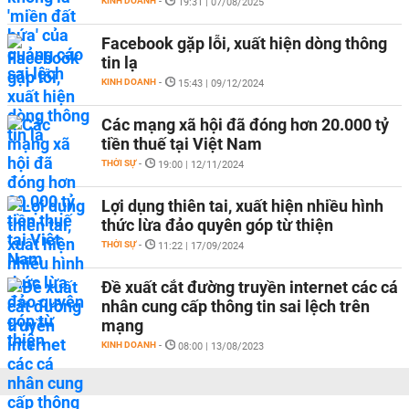
KINH DOANH
-
19:31 | 07/08/2025
Facebook gặp lỗi, xuất hiện dòng thông
tin lạ
KINH DOANH
-
15:43 | 09/12/2024
Các mạng xã hội đã đóng hơn 20.000 tỷ
tiền thuế tại Việt Nam
THỜI SỰ
-
19:00 | 12/11/2024
Lợi dụng thiên tai, xuất hiện nhiều hình
thức lừa đảo quyên góp từ thiện
THỜI SỰ
-
11:22 | 17/09/2024
Đề xuất cắt đường truyền internet các cá
nhân cung cấp thông tin sai lệch trên
mạng
KINH DOANH
-
08:00 | 13/08/2023