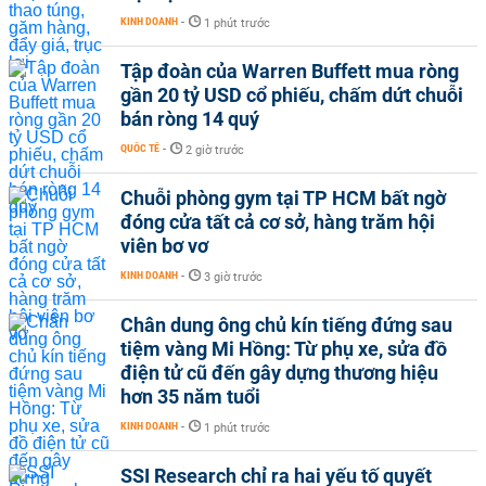
KINH DOANH
-
1 phút trước
Tập đoàn của Warren Buffett mua ròng
gần 20 tỷ USD cổ phiếu, chấm dứt chuỗi
bán ròng 14 quý
QUỐC TẾ
-
2 giờ trước
Chuỗi phòng gym tại TP HCM bất ngờ
đóng cửa tất cả cơ sở, hàng trăm hội
viên bơ vơ
KINH DOANH
-
3 giờ trước
Chân dung ông chủ kín tiếng đứng sau
tiệm vàng Mi Hồng: Từ phụ xe, sửa đồ
điện tử cũ đến gây dựng thương hiệu
hơn 35 năm tuổi
KINH DOANH
-
1 phút trước
SSI Research chỉ ra hai yếu tố quyết