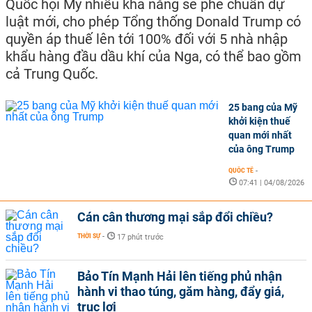
Quốc hội Mỹ nhiều khả năng sẽ phê chuẩn dự
luật mới, cho phép Tổng thống Donald Trump có
quyền áp thuế lên tới 100% đối với 5 nhà nhập
khẩu hàng đầu dầu khí của Nga, có thể bao gồm
cả Trung Quốc.
25 bang của Mỹ
khởi kiện thuế
quan mới nhất
của ông Trump
QUỐC TẾ
-
07:41 | 04/08/2026
Cán cân thương mại sắp đổi chiều?
THỜI SỰ
-
17 phút trước
Bảo Tín Mạnh Hải lên tiếng phủ nhận
hành vi thao túng, găm hàng, đẩy giá,
trục lợi