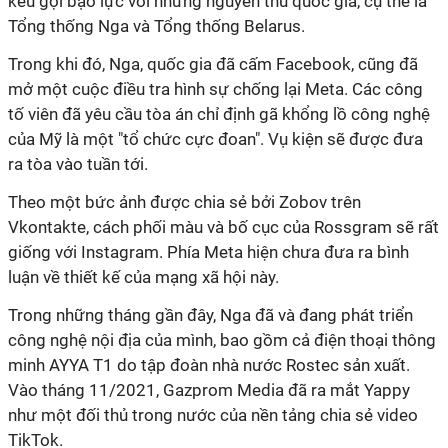
kêu gọi bạo lực với những nguyên thủ quốc gia, cụ thể là
Tổng thống Nga và Tổng thống Belarus.
Trong khi đó, Nga, quốc gia đã cấm Facebook, cũng đã
mở một cuộc điều tra hình sự chống lại Meta. Các công
tố viên đã yêu cầu tòa án chỉ định gã khổng lồ công nghệ
của Mỹ là một "tổ chức cực đoan". Vụ kiện sẽ được đưa
ra tòa vào tuần tới.
Theo một bức ảnh được chia sẻ bởi Zobov trên
Vkontakte, cách phối màu và bố cục của Rossgram sẽ rất
giống với Instagram. Phía Meta hiện chưa đưa ra bình
luận về thiết kế của mạng xã hội này.
Trong những tháng gần đây, Nga đã và đang phát triển
công nghệ nội địa của mình, bao gồm cả điện thoại thông
minh AYYA T1 do tập đoàn nhà nước Rostec sản xuất.
Vào tháng 11/2021, Gazprom Media đã ra mắt Yappy
như một đối thủ trong nước của nền tảng chia sẻ video
TikTok.