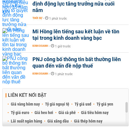
định động lực tăng trưởng nửa cuối
năm
THỜI SỰ
-
1 phút trước
Mi Hồng lên tiếng sau kết luận về tồn
tại trong kinh doanh vàng bạc
KINH DOANH
-
1 giờ trước
PNJ công bố thông tin bất thường liên
quan đến vấn đề nộp thuế
KINH DOANH
-
1 phút trước
LIÊN KẾT NỔI BẬT
Giá vàng hôm nay
Tỷ giá ngoại tệ
Tỷ giá usd
Tỷ giá yen
Tỷ giá euro
Giá heo hơi
Giá cà phê
Giá tiêu hôm nay
Lãi suất ngân hàng
Giá xăng dầu
Giá thép hôm nay
Giá sầu riêng
Giá thịt heo
Giá gạo
Giá cao su