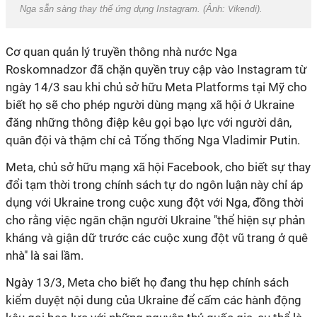
Nga sẵn sàng thay thế ứng dụng Instagram. (Ảnh:
Vikendi
).
Cơ quan quản lý truyền thông nhà nước Nga
Roskomnadzor đã chặn quyền truy cập vào Instagram từ
ngày 14/3 sau khi chủ sở hữu Meta Platforms tại Mỹ cho
biết họ sẽ cho phép người dùng mạng xã hội ở Ukraine
đăng những thông điệp kêu gọi bạo lực với người dân,
quân đội và thậm chí cả Tổng thống Nga Vladimir Putin.
Meta, chủ sở hữu mạng xã hội Facebook, cho biết sự thay
đổi tạm thời trong chính sách tự do ngôn luận này chỉ áp
dụng với Ukraine trong cuộc xung đột với Nga, đồng thời
cho rằng việc ngăn chặn người Ukraine "thể hiện sự phản
kháng và giận dữ trước các cuộc xung đột vũ trang ở quê
nhà" là sai lầm.
Ngày 13/3, Meta cho biết họ đang thu hẹp chính sách
kiểm duyệt nội dung của Ukraine để cấm các hành động