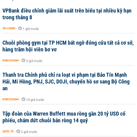
VPBank điều chỉnh giảm lãi suất trên biểu tại nhiều kỳ hạn
trong tháng 8
TÀI CHÍNH
-
1 giờ trước
Chuỗi phòng gym tại TP HCM bất ngờ đóng cửa tất cả cơ sở,
hàng trăm hội viên bơ vơ
KINH DOANH
-
3 giờ trước
Thanh tra Chính phủ chỉ ra loạt vi phạm tại Bảo Tín Mạnh
Hải, Mi Hồng, PNJ, SJC, DOJI, chuyển hồ sơ sang Bộ Công
an
KINH DOANH
-
14 giờ trước
Tập đoàn của Warren Buffett mua ròng gần 20 tỷ USD cổ
phiếu, chấm dứt chuỗi bán ròng 14 quý
QUỐC TẾ
-
2 giờ trước