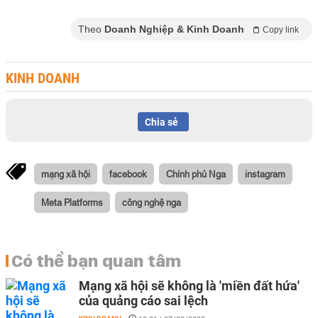
Theo
Doanh Nghiệp & Kinh Doanh
Copy link
KINH DOANH
Chia sẻ
mạng xã hội
facebook
Chính phủ Nga
instagram
Meta Platforms
công nghệ nga
Có thể bạn quan tâm
Mạng xã hội sẽ không là 'miền đất hứa'
của quảng cáo sai lệch