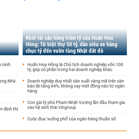
Khối tài sản hàng trăm tỷ của Huấn Hoa
Hồng: Từ biệt thự 50 tỷ, dàn siêu xe hàng
chục tỷ đến vườn tùng Nhật đắt đỏ
n ninh
Huấn Hoa Hồng là Chủ tịch doanh nghiệp vốn 100
tỷ, góp cổ phần trong hai doanh nghiệp khác
dựng Nhà
Doanh nghiệp duy nhất sản xuất vàng mã trên sàn
báo lãi tăng 64%, không vay một đồng nào từ ngân
hàng
Con gái tỷ phú Phạm Nhật Vượng lần đầu tham gia
vào hệ sinh thái Vingroup
n định thị
Cuộc đua 'xuống phố' của ngân hàng thuần số