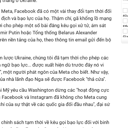
 thẳng ở Ukraine.
a Meta, Facebook đã có một vài thay đổi tạm thời đối
 địch và bạo lực của họ. Thậm chí, gã khổng lồ mạng
ời cho phép một số bài đăng kêu gọi xử tử, ám sát
imir Putin hoặc Tổng thống Belarus Alexander
ên nền tảng của họ, theo thông tin email gửi đến bộ
m lược Ukraine, chúng tôi đã tạm thời cho phép các
 ngữ bạo lực... được xuất hiện dù trước đây nó vi
", một người phát ngôn của Meta cho biết. Như vậy,
 của nhà lãnh đạo Nga sẽ được Facebook "thả cửa".
ại Mỹ yêu cầu Washington dừng các "hoạt động cực
g Facebook và Instagram đã không cho Meta cung
hí của sự thật về các quốc gia đối đầu nhau", đại sứ
 chính sách tạm thời về kêu gọi bạo lực đối với binh