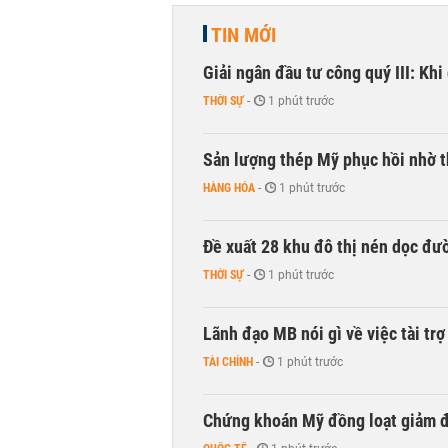
TIN MỚI
Giải ngân đầu tư công quý III: Khi 
THỜI SỰ
-
1 phút trước
Sản lượng thép Mỹ phục hồi nhờ 
HÀNG HÓA
-
1 phút trước
Đề xuất 28 khu đô thị nén dọc đư
THỜI SỰ
-
1 phút trước
Lãnh đạo MB nói gì về việc tài tr
TÀI CHÍNH
-
1 phút trước
Chứng khoán Mỹ đồng loạt giảm đ