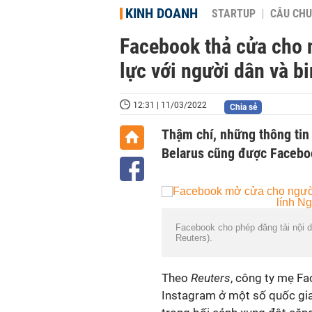
KINH DOANH
STARTUP
CÂU CHU
Facebook thả cửa cho 
lực với người dân và b
12:31 | 11/03/2022
Chia sẻ
Thậm chí, những thông tin 
Belarus cũng được Faceboo
Facebook cho phép đăng tải nội d
Reuters).
Theo
Reuters
, công ty mẹ F
Instagram ở một số quốc gia 