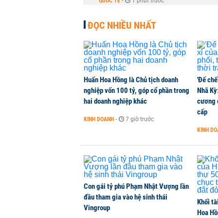
QUỐC TẾ
-
1 phút trước
ĐỌC NHIỀU NHẤT
Huấn Hoa Hồng là Chủ tịch doanh
'Đế chế
nghiệp vốn 100 tỷ, góp cổ phần trong
Nhã Kỳ:
hai doanh nghiệp khác
cương đ
cấp
KINH DOANH
-
7 giờ trước
KINH D
Con gái tỷ phú Phạm Nhật Vượng lần
đầu tham gia vào hệ sinh thái
Khối tà
Vingroup
Hoa Hồn