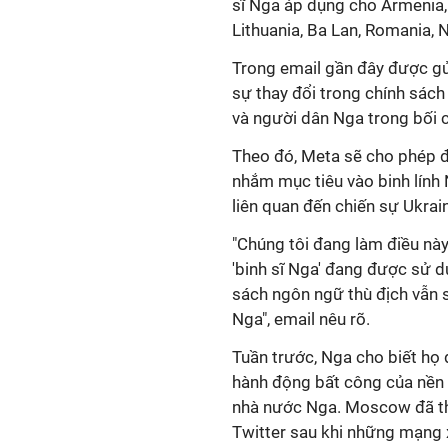
sĩ Nga áp dụng cho Armenia, 
Lithuania, Ba Lan, Romania, N
Trong email gần đây được gử
sự thay đổi trong chính sách
và người dân Nga trong bối 
Theo đó, Meta sẽ cho phép đ
nhắm mục tiêu vào binh lính
liên quan đến chiến sự Ukrai
"Chúng tôi đang làm điều này 
'binh sĩ Nga' đang được sử d
sách ngôn ngữ thù địch vẫn
Nga", email nêu rõ.
Tuần trước, Nga cho biết họ 
hành động bất công của nền t
nhà nước Nga. Moscow đã th
Twitter sau khi những mạng x