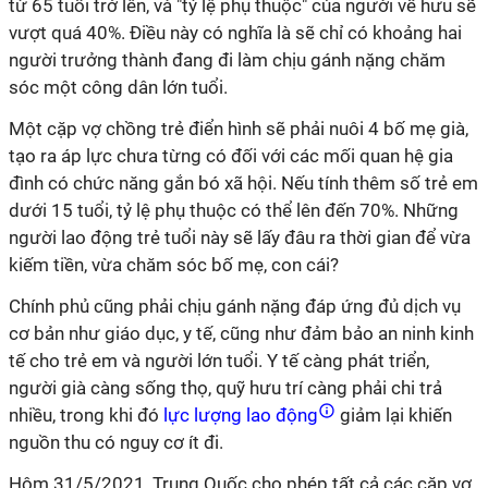
từ 65 tuổi trở lên, và "tỷ lệ phụ thuộc" của người về hưu sẽ
vượt quá 40%. Điều này có nghĩa là sẽ chỉ có khoảng hai
người trưởng thành đang đi làm chịu gánh nặng chăm
sóc một công dân lớn tuổi.
Một cặp vợ chồng trẻ điển hình sẽ phải nuôi 4 bố mẹ già,
tạo ra áp lực chưa từng có đối với các mối quan hệ gia
đình có chức năng gắn bó xã hội. Nếu tính thêm số trẻ em
dưới 15 tuổi, tỷ lệ phụ thuộc có thể lên đến 70%. Những
người lao động trẻ tuổi này sẽ lấy đâu ra thời gian để vừa
kiếm tiền, vừa chăm sóc bố mẹ, con cái?
Chính phủ cũng phải chịu gánh nặng đáp ứng đủ dịch vụ
cơ bản như giáo dục, y tế, cũng như đảm bảo an ninh kinh
tế cho trẻ em và người lớn tuổi. Y tế càng phát triển,
người già càng sống thọ, quỹ hưu trí càng phải chi trả
nhiều, trong khi đó
lực lượng lao động
giảm lại khiến
nguồn thu có nguy cơ ít đi.
Hôm 31/5/2021, Trung Quốc cho phép tất cả các cặp vợ