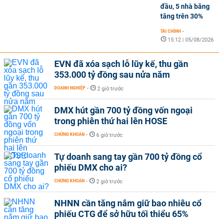
đầu, 5 nhà băng
tăng trên 30%
TÀI CHÍNH
-
15:12 | 05/08/2026
EVN đã xóa sạch lỗ lũy kế, thu gần
353.000 tỷ đồng sau nửa năm
DOANH NGHIỆP
-
2 giờ trước
DMX hút gần 700 tỷ đồng vốn ngoại
trong phiên thứ hai lên HOSE
CHỨNG KHOÁN
-
6 giờ trước
Tự doanh sang tay gần 700 tỷ đồng cổ
phiếu DMX cho ai?
CHỨNG KHOÁN
-
2 giờ trước
NHNN cần tăng nắm giữ bao nhiêu cổ
phiếu CTG để sở hữu tối thiểu 65%