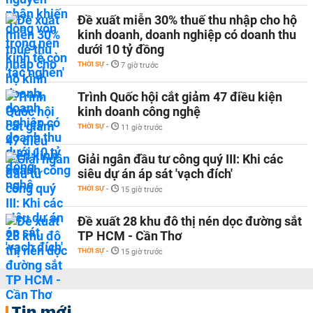
Đề xuất miễn 30% thuế thu nhập cho hộ
kinh doanh, doanh nghiệp có doanh thu
dưới 10 tỷ đồng
THỜI SỰ
-
7 giờ trước
Trình Quốc hội cắt giảm 47 điều kiện
kinh doanh công nghệ
THỜI SỰ
-
11 giờ trước
Giải ngân đầu tư công quý III: Khi các
siêu dự án áp sát 'vạch đích'
THỜI SỰ
-
15 giờ trước
Đề xuất 28 khu đô thị nén dọc đường sắt
TP HCM - Cần Thơ
THỜI SỰ
-
15 giờ trước
Tin mới