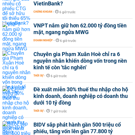
VietinBank?
CHỨNG KHOÁN
-
6 giờ trước
VNPT nắm giữ hơn 62.000 tỷ đồng tiền
mặt, ngang ngửa MWG
DOANH NGHIỆP
-
6 giờ trước
Chuyên gia Phạm Xuân Hoè chỉ ra 6
nguyên nhân khiến dòng vốn trong nền
kinh tế còn 'tắc nghẽn'
THỜI SỰ
-
6 giờ trước
Đề xuất miễn 30% thuế thu nhập cho hộ
kinh doanh, doanh nghiệp có doanh thu
dưới 10 tỷ đồng
THỜI SỰ
-
7 giờ trước
BIDV sắp phát hành gần 500 triệu cổ
phiếu, tăng vốn lên gần 77.800 tỷ