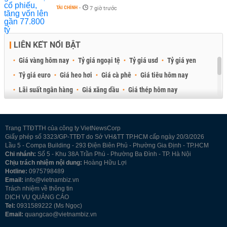
TÀI CHÍNH
-
7 giờ trước
LIÊN KẾT NỔI BẬT
Giá vàng hôm nay
Tỷ giá ngoại tệ
Tỷ giá usd
Tỷ giá yen
Tỷ giá euro
Giá heo hơi
Giá cà phê
Giá tiêu hôm nay
Lãi suất ngân hàng
Giá xăng dầu
Giá thép hôm nay
Giá sầu riêng
Giá thịt heo
Giá gạo
Giá cao su
Best Retail Brokers
Diễn đàn đầu tư Việt Nam 2026
Trang TTĐTTH của công ty VietNewsCorp
Giấy phép số 3323/GP-TTĐT do Sở VH&TT TP.HCM cấp ngày 20/3/2026
Lầu 5 - Compa Building - 293 Điện Biên Phủ - Phường Gia Định - TP.HCM
Chi nhánh:
Số 5 - Khu 38A Trần Phú - Phường Ba Đình - TP. Hà Nội
Chịu trách nhiệm nội dung:
Hoàng Hữu Lợi
Hotline:
0975798489
Email:
info@vietnambiz.vn
Trách nhiệm về thông tin
DỊCH VỤ QUẢNG CÁO
Tel:
0931589222 (Ms Ngọc)
Email:
quangcao@vietnambiz.vn