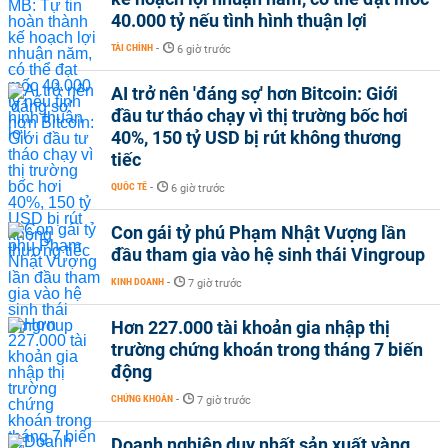
40.000 tỷ nếu tình hình thuận lợi
TÀI CHÍNH
-
6 giờ trước
AI trở nên 'đáng sợ' hơn Bitcoin: Giới
đầu tư tháo chạy vì thị trường bốc hơi
40%, 150 tỷ USD bị rút không thương
tiếc
QUỐC TẾ
-
6 giờ trước
Con gái tỷ phú Phạm Nhật Vượng lần
đầu tham gia vào hệ sinh thái Vingroup
KINH DOANH
-
7 giờ trước
Hơn 227.000 tài khoản gia nhập thị
trường chứng khoán trong tháng 7 biến
động
CHỨNG KHOÁN
-
7 giờ trước
Doanh nghiệp duy nhất sản xuất vàng