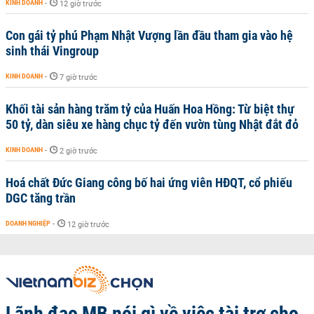
KINH DOANH
-
12 giờ trước
Con gái tỷ phú Phạm Nhật Vượng lần đầu tham gia vào hệ
sinh thái Vingroup
KINH DOANH
-
7 giờ trước
Khối tài sản hàng trăm tỷ của Huấn Hoa Hồng: Từ biệt thự
50 tỷ, dàn siêu xe hàng chục tỷ đến vườn tùng Nhật đắt đỏ
KINH DOANH
-
2 giờ trước
Hoá chất Đức Giang công bố hai ứng viên HĐQT, cổ phiếu
DGC tăng trần
DOANH NGHIỆP
-
12 giờ trước
Lãnh đạo MB nói gì về việc tài trợ cho