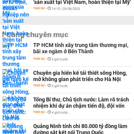
‘sản xuất tại Việt Nam, hoàn thiện tại Mỹ’
THỜI SỰ
-
14:15 | 29/08/2025
Cùng chuyên mục
TP HCM tính xây trung tâm thương mại,
bãi xe ngầm ở Bến Thành
THỜI SỰ
-
3 giờ trước
Chuyên gia hiến kế tái thiết sông Hồng,
mở không gian phát triển cho Hà Nội
THỜI SỰ
-
3 giờ trước
Tổng Bí thư, Chủ tịch nước: Làm rõ trách
nhiệm khi dự án chậm tiến độ, đội vốn
THỜI SỰ
-
4 giờ trước
Quảng Ninh tính chi 80.000 tỷ đồng làm
đường sắt kết nối Trung Quốc