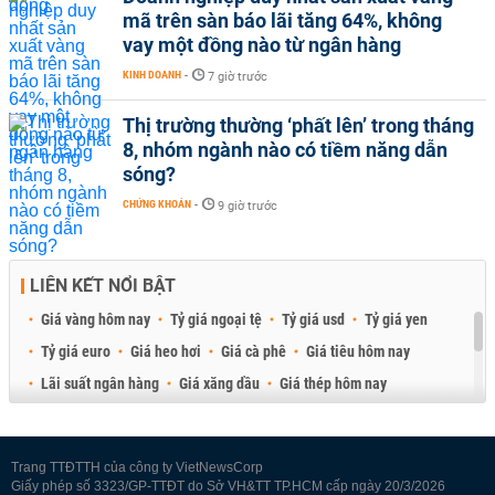
mã trên sàn báo lãi tăng 64%, không
vay một đồng nào từ ngân hàng
KINH DOANH
-
7 giờ trước
Thị trường thường ‘phất lên’ trong tháng
8, nhóm ngành nào có tiềm năng dẫn
sóng?
CHỨNG KHOÁN
-
9 giờ trước
LIÊN KẾT NỔI BẬT
Giá vàng hôm nay
Tỷ giá ngoại tệ
Tỷ giá usd
Tỷ giá yen
Tỷ giá euro
Giá heo hơi
Giá cà phê
Giá tiêu hôm nay
Lãi suất ngân hàng
Giá xăng dầu
Giá thép hôm nay
Giá sầu riêng
Giá thịt heo
Giá gạo
Giá cao su
Best Retail Brokers
Diễn đàn đầu tư Việt Nam 2026
Trang TTĐTTH của công ty VietNewsCorp
Giấy phép số 3323/GP-TTĐT do Sở VH&TT TP.HCM cấp ngày 20/3/2026