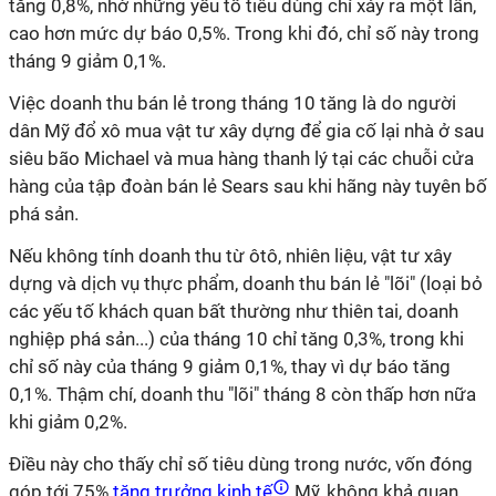
tăng 0,8%, nhờ những yếu tố tiêu dùng chỉ xảy ra một lần,
cao hơn mức dự báo 0,5%. Trong khi đó, chỉ số này trong
tháng 9 giảm 0,1%.
Việc doanh thu bán lẻ trong tháng 10 tăng là do người
dân Mỹ đổ xô mua vật tư xây dựng để gia cố lại nhà ở sau
siêu bão Michael và mua hàng thanh lý tại các chuỗi cửa
hàng của tập đoàn bán lẻ Sears sau khi hãng này tuyên bố
phá sản.
Nếu không tính doanh thu từ ôtô, nhiên liệu, vật tư xây
dựng và dịch vụ thực phẩm, doanh thu bán lẻ "lõi" (loại bỏ
các yếu tố khách quan bất thường như thiên tai, doanh
nghiệp phá sản...) của tháng 10 chỉ tăng 0,3%, trong khi
chỉ số này của tháng 9 giảm 0,1%, thay vì dự báo tăng
0,1%. Thậm chí, doanh thu "lõi" tháng 8 còn thấp hơn nữa
khi giảm 0,2%.
Điều này cho thấy chỉ số tiêu dùng trong nước, vốn đóng
góp tới 75%
tăng trưởng kinh tế
Mỹ, không khả quan