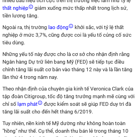
nhiều dấu hiệu tích cực trên thị trường việc làm như tỷ lệ
thất nghiệp
giảm xuống mức thấp nhất trong lịch sử,
tiền lương tăng.
Ngoài ra, thị trường
lao động
khởi sắc, với tỷ lệ thất
nghiệp ở mức 3,7%, cũng được coi là yếu tố củng cố sức
tiêu dùng.
Những yếu tố này được cho là cơ sở cho nhận định rằng
Ngân hàng Dự trữ liên bang Mỹ (FED) sẽ tiếp tục điều
chỉnh tăng lãi suất cơ bản vào tháng 12 này và là lần tăng
lần thứ 4 trong năm nay.
Theo nhận định của chuyên gia kinh tế Veronica Clark của
tập đoàn Citigroup, tốc độ tăng trưởng mạnh mẽ cùng với
chỉ số
lạm phát
được kiểm soát sẽ giúp FED duy trì đà
tăng lãi suất cho đến hết tháng 6/2019.
Tuy nhiên, nền kinh tế Mỹ dường như không hoàn toàn
"hồng" như thế. Cụ thể, doanh thu bán lẻ trong tháng 10