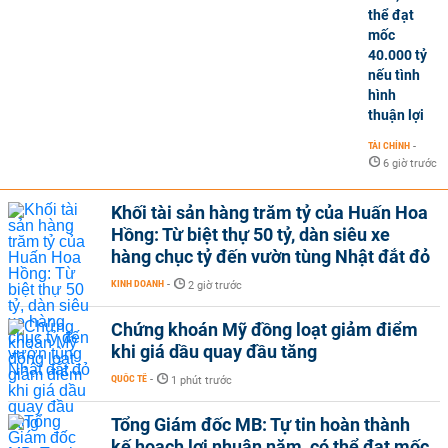
thể đạt
mốc
40.000 tỷ
nếu tình
hình
thuận lợi
TÀI CHÍNH
-
6 giờ trước
Khối tài sản hàng trăm tỷ của Huấn Hoa
Hồng: Từ biệt thự 50 tỷ, dàn siêu xe
hàng chục tỷ đến vườn tùng Nhật đắt đỏ
KINH DOANH
-
2 giờ trước
Chứng khoán Mỹ đồng loạt giảm điểm
khi giá dầu quay đầu tăng
QUỐC TẾ
-
1 phút trước
Tổng Giám đốc MB: Tự tin hoàn thành
kế hoạch lợi nhuận năm, có thể đạt mốc