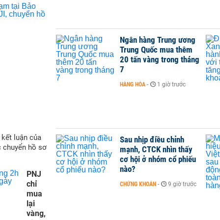
Ngân hàng Trung ương
Trung Quốc mua thêm
20 tấn vàng trong tháng
7
HÀNG HÓA
-
1 giờ trước
 kết luận của
Sau nhịp điều chỉnh
c chuyển hồ sơ
mạnh, CTCK nhìn thấy
cơ hội ở nhóm cổ phiếu
nào?
PNJ
chỉ
CHỨNG KHOÁN
-
9 giờ trước
mua
lại
vàng,