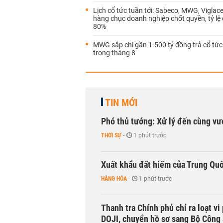
Lịch cổ tức tuần tới: Sabeco, MWG, Viglac
hàng chục doanh nghiệp chốt quyền, tỷ lệ
80%
MWG sắp chi gần 1.500 tỷ đồng trả cổ tức
trong tháng 8
TIN MỚI
Phó thủ tướng: Xử lý đến cùng v
THỜI SỰ
-
1 phút trước
Xuất khẩu đất hiếm của Trung Qu
HÀNG HÓA
-
1 phút trước
Thanh tra Chính phủ chỉ ra loạt v
DOJI, chuyển hồ sơ sang Bộ Công