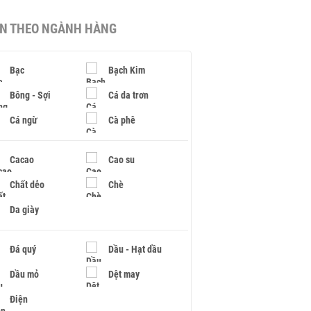
IN THEO NGÀNH HÀNG
Bạc
Bạch Kim
Bông - Sợi
Cá da trơn
Cá ngừ
Cà phê
Cacao
Cao su
Chất dẻo
Chè
Da giày
Đá quý
Dầu - Hạt dầu
Dầu mỏ
Dệt may
Điện