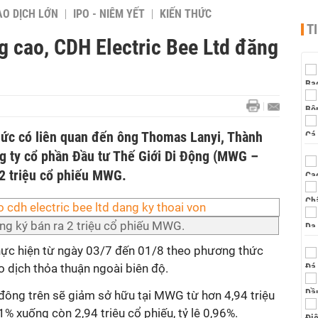
AO DỊCH LỚN
IPO - NIÊM YẾT
KIẾN THỨC
T
g cao, CDH Electric Bee Ltd đăng
chức có liên quan đến ông Thomas Lanyi, Thành
ng ty cổ phần Đầu tư Thế Giới Di Động (MWG –
2 triệu cổ phiếu MWG.
ng ký bán ra 2 triệu cổ phiếu MWG.
thực hiện từ ngày 03/7 đến 01/8 theo phương thức
o dịch thỏa thuận ngoài biên độ.
ổ đông trên sẽ giảm sở hữu tại MWG từ hơn 4,94 triệu
1% xuống còn 2,94 triệu cổ phiếu, tỷ lệ 0,96%.