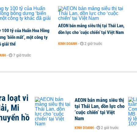
AEON bán mảng siêu thị tại Thái Lan,
y 100 tỷ của Huấn Hoa Hồng
dồn lực cho ‘cuộc chiến’ tại Việt Nam
ng ‘biến mất’, một công ty
 giải thể
KINH DOANH
-
2 giờ trước
OANH
-
7 giờ trước
a loạt vi
AEON bán mảng siêu thị
ải, Mi
tại Thái Lan, dồn lực cho
‘cuộc chiến’ tại Việt
chuyển hồ
Nam
KINH DOANH
-
2 giờ trước