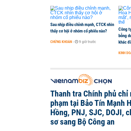
Sau nhịp điều chỉnh mạnh, CTCK nhìn
Công t
thấy cơ hội ở nhóm cổ phiếu nào?
bỗng dư
khác đã
CHỨNG KHOÁN
-
9 giờ trước
KINH D
Thanh tra Chính phủ chỉ r
phạm tại Bảo Tín Mạnh H
Hồng, PNJ, SJC, DOJI, 
sơ sang Bộ Công an