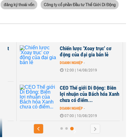
đăng ký thoái vốn
Công ty cổ phần Đầu tư Thế Giới Di Động
 loạt
Chiến lược 'Xoay trục' cơ
oại
động của đại gia bán lẻ
DOANH NGHIỆP
-
12:00 | 14/08/2019
 lập
CEO Thế giới Di Động: Biên
lợi nhuận của Bách hóa Xanh
..
chưa có điểm...
DOANH NGHIỆP
-
07:00 | 10/08/2019