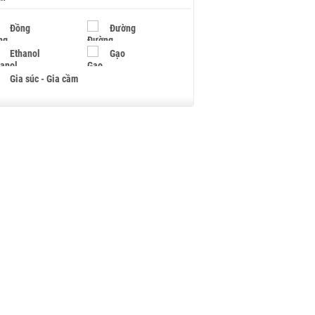
Đồng
Đường
Ethanol
Gạo
Gia súc - Gia cầm
Giấy
Gỗ
Hạt điều
Hồ tiêu - Hạt tiêu
Khí đốt
Kim loại khác
Mắc ca
Muối
Ngũ cốc
Nhựa - Hạt nhựa
Palladium
Phân bón