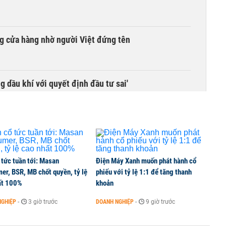
g cửa hàng nhờ người Việt đứng tên
g dầu khí với quyết định đầu tư sai'
 tức tuần tới: Masan
Điện Máy Xanh muốn phát hành cổ
er, BSR, MB chốt quyền, tỷ lệ
phiếu với tỷ lệ 1:1 để tăng thanh
ất 100%
khoản
NGHIỆP
-
3 giờ trước
DOANH NGHIỆP
-
9 giờ trước