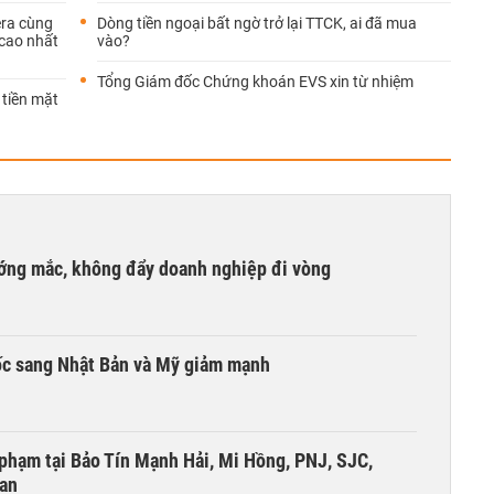
era cùng
Dòng tiền ngoại bất ngờ trở lại TTCK, ai đã mua
 cao nhất
vào?
Tổng Giám đốc Chứng khoán EVS xin từ nhiệm
 tiền mặt
ướng mắc, không đẩy doanh nghiệp đi vòng
ốc sang Nhật Bản và Mỹ giảm mạnh
i phạm tại Bảo Tín Mạnh Hải, Mi Hồng, PNJ, SJC,
 an