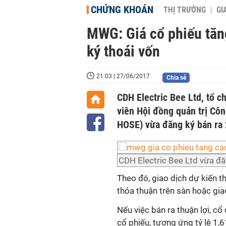
CHỨNG KHOÁN
THỊ TRƯỜNG
GI
MWG: Giá cổ phiếu tăn
ký thoái vốn
21:03 | 27/06/2017
Chia sẻ
CDH Electric Bee Ltd, tổ 
viên Hội đồng quản trị Cô
HOSE) vừa đăng ký bán ra 
CDH Electric Bee Ltd vừa đă
Theo đó, giao dịch dự kiến 
thỏa thuận trên sàn hoặc gia
Nếu việc bán ra thuận lợi, c
cổ phiếu, tương ứng tỷ lệ 1,6