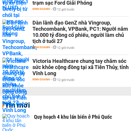
trạm sạc Ford Giải Phóng
KINH DOANH
-
12 giờ trước
Dàn lãnh đạo GenZ nhà Vingroup,
Techcombank, VPBank, PC1: Người nắm
10.000 tỷ đồng cổ phiếu, người làm chủ
tịch ở tuổi 27
KINH DOANH
-
12 giờ trước
Victoria Healthcare chung tay chăm sóc
sức khỏe cộng đồng tại xã Tiên Thủy, tỉnh
Vĩnh Long
KINH DOANH
-
12 giờ trước
Tin mới
Quy hoạch 4 khu lấn biển ở Phú Quốc