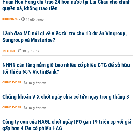
Huấn Hoa Hồng chỉ trao 24 bồn nước tại Lai Châu cho chính
quyền xã, không trao tiền
KINH DOANH
-
14 giờ trước
Lãnh đạo MB nói gì về việc tài trợ cho 18 dự án Vingroup,
Sungroup và Masterise?
TÀI CHÍNH
-
19 giờ trước
NHNN cần tăng nắm giữ bao nhiêu cổ phiếu CTG để sở hữu
tối thiểu 65% VietinBank?
CHỨNG KHOÁN
-
10 giờ trước
Chứng khoán VIX chốt ngày chia cổ tức ngay trong tháng 8
CHỨNG KHOÁN
-
10 giờ trước
Công ty con của HAGL chốt ngày IPO gần 19 triệu cp với giá
gấp hơn 4 lần cổ phiếu HAG