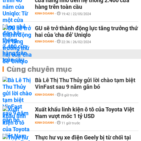
cửa hàng nhỏ đến hệ thống 2.400 cửa
hàng trên toàn cầu
KINH DOANH
-
19:42 | 22/05/2024
GU sẽ trở thành động lực tăng trưởng thứ
hai của 'cha đẻ' Uniqlo
KINH DOANH
-
22:36 | 26/02/2024
Cùng chuyên mục
Bà Lê Thị Thu Thủy gửi lời chào tạm biệt
VinFast sau 9 năm gắn bó
KINH DOANH
-
8 giờ trước
Xuất khẩu linh kiện ô tô của Toyota Việt
Nam vượt mốc 1 tỷ USD
KINH DOANH
-
11 giờ trước
Thực hư vụ xe điện Geely bị từ chối tại