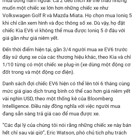
mùa đông năm ngoái. Cả 2 đều thích xe thể thao nhưng
muốn một chiếc xe lớn hơn những chiếc xe như
Volkswagen Golf R và Mazda Miata. Họ chọn mua Ioniq 5
khi chỉ cần xem hình và đọc thông số xe. Dù vậy, họ đặt
chiếc Kia EV6 vì không thể mua được Ioniq 5 ở đâu với
giá gần như giá niêm yết.
Đến thời điểm hiện tại, gần 3/4 người mua xe EV6 trước
đây sử dụng xe của các thương hiệu khác, theo Kia và chỉ
1/10 từng có một chiếc xe plug-in (xe dùng một động cơ
đốt trong và một động cơ điện).
Danh sách đợi chiếc EV6 hiện có thể lên tới 6 tháng cùng
mức giá giao dịch trung bình có thể cao hơn giá niêm yết
vài nghìn USD, theo một thống kê của Bloomberg
Intelligence. Điều này đồng nghĩa với việc người mua
đang sẵn sàng trả giá cao để mua được xe.
“Các đại lý của chúng tôi nói rằng những chiếc xe này bán
hết chỉ sau vài giờ”, Eric Watson, phó chủ tịch phụ trách