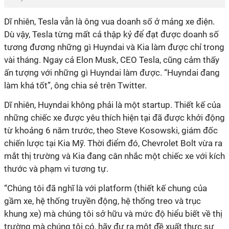
Dĩ nhiên, Tesla vẫn là ông vua doanh số ở mảng xe điện.
Dù vậy, Tesla từng mất cả thập kỷ để đạt được doanh số
tương đương những gì Huyndai và Kia làm được chỉ trong
vài tháng. Ngay cả Elon Musk, CEO Tesla, cũng cảm thấy
ấn tượng với những gì Huyndai làm được. “Huyndai đang
làm khá tốt”, ông chia sẻ trên Twitter.
Dĩ nhiên, Huyndai không phải là một startup. Thiết kế của
những chiếc xe được yêu thích hiện tại đã được khởi động
từ khoảng 6 năm trước, theo Steve Kosowski, giám đốc
chiến lược tại Kia Mỹ. Thời điểm đó, Chevrolet Bolt vừa ra
mắt thị trường và Kia đang cân nhắc một chiếc xe với kích
thước và phạm vi tương tự.
“Chúng tôi đã nghĩ là với platform (thiết kế chung của
gầm xe, hệ thống truyền động, hệ thống treo và trục
khung xe) mà chúng tôi sở hữu và mức độ hiểu biết về thị
trường mà chúng tôi có, hãy đư ra một đề xuất thực sự