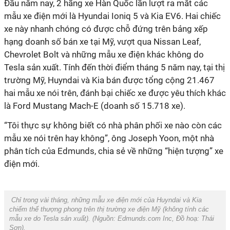
Đầu năm nay, 2 hãng xe Hàn Quốc lần lượt ra mắt các
mẫu xe điện mới là Hyundai Ioniq 5 và Kia EV6. Hai chiếc
xe này nhanh chóng có được chỗ đứng trên bảng xếp
hạng doanh số bán xe tại Mỹ, vượt qua Nissan Leaf,
Chevrolet Bolt và những mẫu xe điện khác không do
Tesla sản xuất. Tính đến thời điểm tháng 5 năm nay, tại thị
trường Mỹ, Huyndai và Kia bán được tổng cộng 21.467
hai mẫu xe nói trên, đánh bại chiếc xe được yêu thích khác
là Ford Mustang Mach-E (doanh số 15.718 xe).
“Tôi thực sự không biết có nhà phân phối xe nào còn các
mẫu xe nói trên hay không”, ông Joseph Yoon, một nhà
phân tích của Edmunds, chia sẻ về những “hiện tượng” xe
điện mới.
Chỉ trong vài tháng, những mẫu xe điện mới của Huyndai và Kia
chiếm thế thượng phong trên thị trường xe điện Mỹ (không tính các
mẫu xe do Tesla sản xuất). (Nguồn:
Edmunds.com Inc
, Đồ hoạ:
Thái
Sơn
).