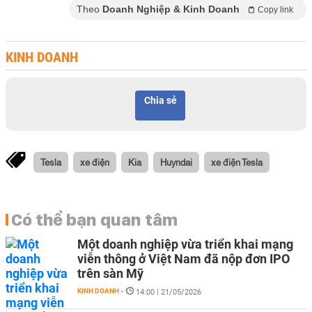
Theo
Doanh Nghiệp & Kinh Doanh
Copy link
KINH DOANH
Chia sẻ
Tesla
xe điện
Kia
Huyndai
xe điện Tesla
Có thể bạn quan tâm
Một doanh nghiệp vừa triển khai mạng
viễn thông ở Việt Nam đã nộp đơn IPO
trên sàn Mỹ
KINH DOANH
-
14:00 | 21/05/2026