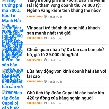
Tăng trưởng phi mã 700%, Bảo Tín Mạnh
Hải lộ tham vọng doanh thu 74.000 tỷ:
Ngành vàng kiếm tiền khủng thế nào?
KINH DOANH
-
1 phút trước
Vinpearl trở thành thương hiệu khách
sạn mạnh nhất thế giới
KINH DOANH
-
1 phút trước
Chuỗi quán nhậu Tự Do lấn sân bán phở
bò, giá từ 39.000 đồng/bát
KINH DOANH
-
1 phút trước
Lừa huy động vốn kinh doanh hải sản với
lãi cao
KINH DOANH
-
1 phút trước
Chủ tịch tập đoàn Capel bị cáo buộc lừa
420 tỷ đồng của hàng nghìn người
KINH DOANH
-
1 phút trước