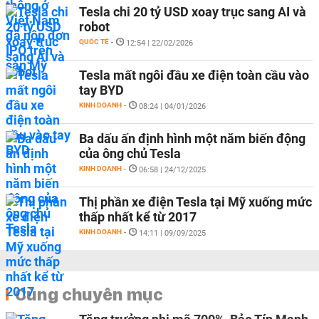
Tesla chi 20 tỷ USD xoay trục sang AI và
robot
QUỐC TẾ
-
12:54 | 22/02/2026
Tesla mất ngôi đầu xe điện toàn cầu vào
tay BYD
KINH DOANH
-
08:24 | 04/01/2026
Ba dấu ấn định hình một năm biến động
của ông chủ Tesla
KINH DOANH
-
06:58 | 24/12/2025
Thị phần xe điện Tesla tại Mỹ xuống mức
thấp nhất kể từ 2017
KINH DOANH
-
14:11 | 09/09/2025
Cùng chuyên mục