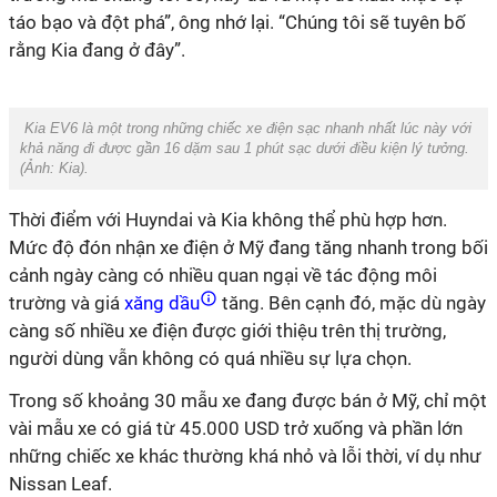
táo bạo và đột phá”, ông nhớ lại. “Chúng tôi sẽ tuyên bố
rằng Kia đang ở đây”.
Kia EV6 là một trong những chiếc xe điện sạc nhanh nhất lúc này với
khả năng đi được gần 16 dặm sau 1 phút sạc dưới điều kiện lý tưởng.
(Ảnh:
Kia
).
Thời điểm với Huyndai và Kia không thể phù hợp hơn.
Mức độ đón nhận xe điện ở Mỹ đang tăng nhanh trong bối
cảnh ngày càng có nhiều quan ngại về tác động môi
trường và giá
xăng dầu
tăng. Bên cạnh đó, mặc dù ngày
càng số nhiều xe điện được giới thiệu trên thị trường,
người dùng vẫn không có quá nhiều sự lựa chọn.
Trong số khoảng 30 mẫu xe đang được bán ở Mỹ, chỉ một
vài mẫu xe có giá từ 45.000 USD trở xuống và phần lớn
những chiếc xe khác thường khá nhỏ và lỗi thời, ví dụ như
Nissan Leaf.