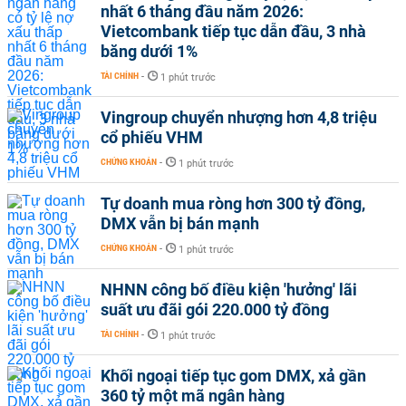
nhất 6 tháng đầu năm 2026:
Vietcombank tiếp tục dẫn đầu, 3 nhà
băng dưới 1%
TÀI CHÍNH
-
1 phút trước
Vingroup chuyển nhượng hơn 4,8 triệu
cổ phiếu VHM
CHỨNG KHOÁN
-
1 phút trước
Tự doanh mua ròng hơn 300 tỷ đồng,
DMX vẫn bị bán mạnh
CHỨNG KHOÁN
-
1 phút trước
NHNN công bố điều kiện 'hưởng' lãi
suất ưu đãi gói 220.000 tỷ đồng
TÀI CHÍNH
-
1 phút trước
Khối ngoại tiếp tục gom DMX, xả gần
360 tỷ một mã ngân hàng