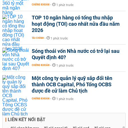
CHỨNG KHOÁN
-
1 phút trước
TOP 10 ngân hàng có tổng thu nhập
hoạt động (TOI) cao nhất nửa đầu năm
2026
TÀI CHÍNH
-
1 phút trước
Sóng thoái vốn Nhà nước có trở lại sau
Quyết định 40?
CHỨNG KHOÁN
-
1 phút trước
Một công ty quản lý quỹ sắp đổi tên
thành OCB Capital, Phó Tổng OCBS
được đề cử làm Chủ tịch
CHỨNG KHOÁN
-
1 phút trước
LIÊN KẾT NỔI BẬT