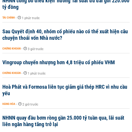
NHNN công bố điều kiện 'hưởng' lãi suất ưu đãi gói 220.000
tỷ đồng
TÀI CHÍNH
-
1 phút trước
Sau Quyết định 40, nhóm cổ phiếu nào có thể xuất hiện câu
chuyện thoái vốn Nhà nước?
CHỨNG KHOÁN
-
3 giờ trước
Vingroup chuyển nhượng hơn 4,8 triệu cổ phiếu VHM
CHỨNG KHOÁN
-
1 phút trước
Hoà Phát và Formosa liên tục giảm giá thép HRC vì nhu cầu
yếu
HÀNG HÓA
-
2 giờ trước
NHNN quay đầu bơm ròng gần 25.000 tỷ tuần qua, lãi suất
liên ngân hàng tăng trở lại