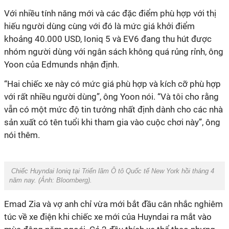
Với nhiều tính năng mới và các đặc điểm phù hợp với thị
hiếu người dùng cùng với đó là mức giá khởi điểm
khoảng 40.000 USD, Ioniq 5 và EV6 đang thu hút được
nhóm người dùng với ngân sách không quá rủng rỉnh, ông
Yoon của Edmunds nhận định.
“Hai chiếc xe này có mức giá phù hợp và kích cỡ phù hợp
với rất nhiều người dùng”, ông Yoon nói. “Và tôi cho rằng
vẫn có một mức độ tin tưởng nhất định dành cho các nhà
sản xuất có tên tuổi khi tham gia vào cuộc chơi này”, ông
nói thêm.
Chiếc Huyndai Ioniq tại Triển lãm Ô tô Quốc tế New York hồi tháng 4
năm nay. (Ảnh:
Bloomberg
).
Emad Zia và vợ anh chỉ vừa mới bắt đầu cân nhắc nghiêm
túc về xe điện khi chiếc xe mới của Huyndai ra mắt vào