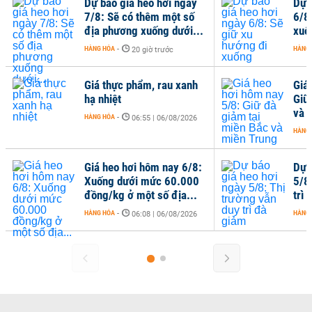
Dự báo giá heo hơi ngày
Dự 
7/8: Sẽ có thêm một số
6/8
địa phương xuống dưới...
xuố
HÀNG HÓA
-
HÀNG
20 giờ trước
Giá thực phẩm, rau xanh
Giá
hạ nhiệt
Giữ
và 
HÀNG HÓA
-
06:55 | 06/08/2026
HÀNG
Giá heo hơi hôm nay 6/8:
Dự 
Xuống dưới mức 60.000
5/8
đồng/kg ở một số địa...
trì
HÀNG HÓA
-
HÀNG
06:08 | 06/08/2026