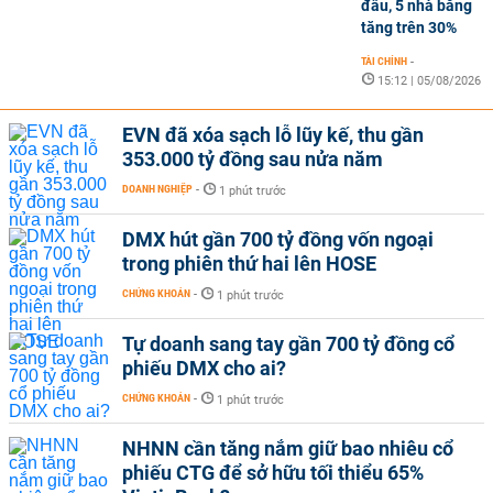
đầu, 5 nhà băng
tăng trên 30%
TÀI CHÍNH
-
15:12 | 05/08/2026
EVN đã xóa sạch lỗ lũy kế, thu gần
353.000 tỷ đồng sau nửa năm
DOANH NGHIỆP
-
1 phút trước
DMX hút gần 700 tỷ đồng vốn ngoại
trong phiên thứ hai lên HOSE
CHỨNG KHOÁN
-
1 phút trước
Tự doanh sang tay gần 700 tỷ đồng cổ
phiếu DMX cho ai?
CHỨNG KHOÁN
-
1 phút trước
NHNN cần tăng nắm giữ bao nhiêu cổ
phiếu CTG để sở hữu tối thiểu 65%