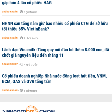
gấp hơn 4 lần cổ phiếu HAG
CHỨNG KHOÁN
-
7 giờ trước
NHNN cần tăng nắm giữ bao nhiêu cổ phiếu CTG để sở hữu
tối thiểu 65% VietinBank?
CHỨNG KHOÁN
-
1 phút trước
Lãnh đạo Vinamilk: Tăng quy mô đàn bò thêm 8.000 con, đã
chốt giá nguyên liệu đến tháng 11
DOANH NGHIỆP
-
4 giờ trước
Cổ phiếu doanh nghiệp Nhà nước đồng loạt hút tiền, VNM,
BCM, GAS và GVR tăng trần
CHỨNG KHOÁN
-
4 giờ trước