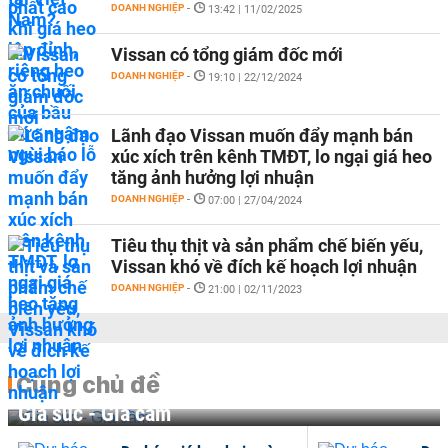
DOANH NGHIỆP
-
13:42 | 11/02/2025
Vissan có tổng giám đốc mới
DOANH NGHIỆP
-
19:10 | 22/12/2024
Lãnh đạo Vissan muốn đẩy mạnh bán
xúc xích trên kênh TMĐT, lo ngại giá heo
tăng ảnh hưởng lợi nhuận
DOANH NGHIỆP
-
07:00 | 27/04/2024
Tiêu thụ thịt và sản phẩm chế biến yếu,
Vissan khó về đích kế hoạch lợi nhuận
DOANH NGHIỆP
-
21:00 | 02/11/2023
Cùng chủ đề
Gia súc - Gia cầm