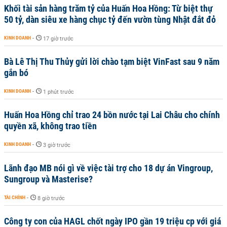
Khối tài sản hàng trăm tỷ của Huấn Hoa Hồng: Từ biệt thự
50 tỷ, dàn siêu xe hàng chục tỷ đến vườn tùng Nhật đắt đỏ
KINH DOANH
-
17 giờ trước
Bà Lê Thị Thu Thủy gửi lời chào tạm biệt VinFast sau 9 năm
gắn bó
KINH DOANH
-
1 phút trước
Huấn Hoa Hồng chỉ trao 24 bồn nước tại Lai Châu cho chính
quyền xã, không trao tiền
KINH DOANH
-
3 giờ trước
Lãnh đạo MB nói gì về việc tài trợ cho 18 dự án Vingroup,
Sungroup và Masterise?
TÀI CHÍNH
-
8 giờ trước
Công ty con của HAGL chốt ngày IPO gần 19 triệu cp với giá