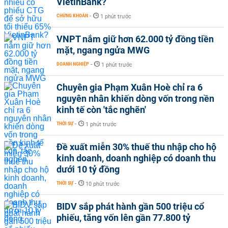
VietinBank?
CHỨNG KHOÁN
-
1 phút trước
VNPT nắm giữ hơn 62.000 tỷ đồng tiền
mặt, ngang ngửa MWG
DOANH NGHIỆP
-
1 phút trước
Chuyên gia Phạm Xuân Hoè chỉ ra 6
nguyên nhân khiến dòng vốn trong nền
kinh tế còn 'tắc nghẽn'
THỜI SỰ
-
1 phút trước
Đề xuất miễn 30% thuế thu nhập cho hộ
kinh doanh, doanh nghiệp có doanh thu
dưới 10 tỷ đồng
THỜI SỰ
-
10 phút trước
BIDV sắp phát hành gần 500 triệu cổ
phiếu, tăng vốn lên gần 77.800 tỷ