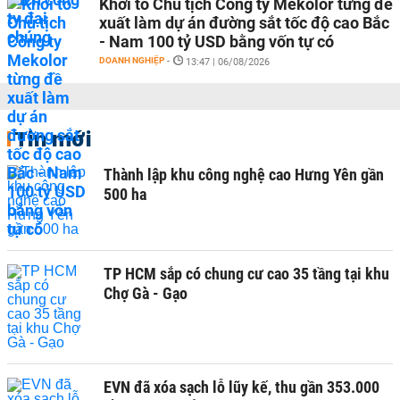
Khởi tố Chủ tịch Công ty Mekolor từng đề
xuất làm dự án đường sắt tốc độ cao Bắc
- Nam 100 tỷ USD bằng vốn tự có
DOANH NGHIỆP
-
13:47 | 06/08/2026
Tin mới
Thành lập khu công nghệ cao Hưng Yên gần
500 ha
TP HCM sắp có chung cư cao 35 tầng tại khu
Chợ Gà - Gạo
EVN đã xóa sạch lỗ lũy kế, thu gần 353.000