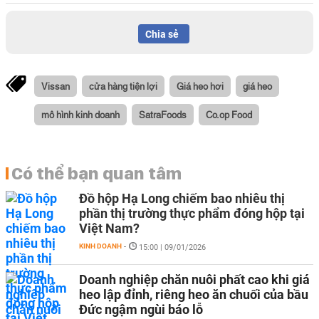
Chia sẻ
Vissan
cửa hàng tiện lợi
Giá heo hơi
giá heo
mô hình kinh doanh
SatraFoods
Co.op Food
Có thể bạn quan tâm
Đồ hộp Hạ Long chiếm bao nhiêu thị
phần thị trường thực phẩm đóng hộp tại
Việt Nam?
KINH DOANH
-
15:00 | 09/01/2026
Doanh nghiệp chăn nuôi phất cao khi giá
heo lập đỉnh, riêng heo ăn chuối của bầu
Đức ngậm ngùi báo lỗ