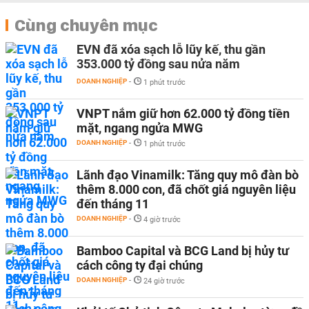
Cùng chuyên mục
EVN đã xóa sạch lỗ lũy kế, thu gần
353.000 tỷ đồng sau nửa năm
DOANH NGHIỆP
-
1 phút trước
VNPT nắm giữ hơn 62.000 tỷ đồng tiền
mặt, ngang ngửa MWG
DOANH NGHIỆP
-
1 phút trước
Lãnh đạo Vinamilk: Tăng quy mô đàn bò
thêm 8.000 con, đã chốt giá nguyên liệu
đến tháng 11
DOANH NGHIỆP
-
4 giờ trước
Bamboo Capital và BCG Land bị hủy tư
cách công ty đại chúng
DOANH NGHIỆP
-
24 giờ trước