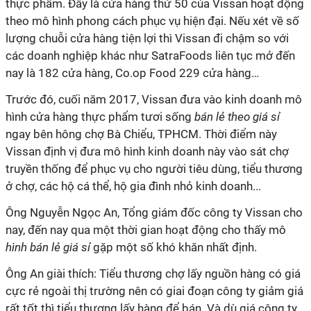
thực phẩm. Đây là cửa hàng thứ 50 của Vissan hoạt động
theo mô hình phong cách phục vụ hiện đại. Nếu xét về số
lượng chuỗi cửa hàng tiện lợi thì Vissan đi chậm so với
các doanh nghiệp khác như SatraFoods liên tục mở đến
nay là 182 cửa hàng, Co.op Food 229 cửa hàng…
Trước đó, cuối năm 2017, Vissan đưa vào kinh doanh mô
hình cửa hàng thực phẩm tươi sống
bán lẻ theo giá sỉ
ngay bên hông chợ Bà Chiểu, TPHCM. Thời điểm này
Vissan định vị đưa mô hình kinh doanh này vào sát chợ
truyền thống để phục vụ cho người tiêu dùng, tiểu thương
ở chợ, các hộ cá thể, hộ gia đình nhỏ kinh doanh...
Ông Nguyễn Ngọc An, Tổng giám đốc công ty Vissan cho
nay, đến nay qua một thời gian hoạt động cho thấy mô
hình bán lẻ giá sỉ
gặp một số khó khăn nhất định.
Ông An giài thích: Tiểu thương chợ lấy nguồn hàng có giá
cực rẻ ngoài thị trường nên có giai đoạn công ty giảm giá
rất tốt thì tiểu thương lấy hàng để bán. Và dù giá công ty