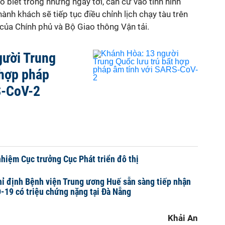
biết trong những ngày tới, căn cứ vào tình hình
hành khách sẽ tiếp tục điều chỉnh lịch chạy tàu trên
 của Chính phủ và Bộ Giao thông Vận tải.
gười Trung
 hợp pháp
S-CoV-2
hiệm Cục trưởng Cục Phát triển đô thị
ỉ định Bệnh viện Trung ương Huế sẵn sàng tiếp nhận
19 có triệu chứng nặng tại Đà Nẵng
Khải An