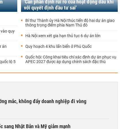
am
'Cần phân định rủi ro của hoạt động dầu khí
với quyết định đầu tư sai'
Bí thư Thành ủy Hà Nội thúc tiến độ hai dự án giao
thông trọng điểm phía Nam Thủ đô
 vào quy
Hà Nội xem xét gia hạn thủ tục 6 dự án lớn
ự án
Quy hoạch 4 khu lấn biển ở Phú Quốc
Quốc hội: Công khai tiêu chí xác định dự án phục vụ
quốc lộ 5
APEC 2027 được áp dụng chính sách đặc thù
ướng mắc, không đẩy doanh nghiệp đi vòng
ốc sang Nhật Bản và Mỹ giảm mạnh