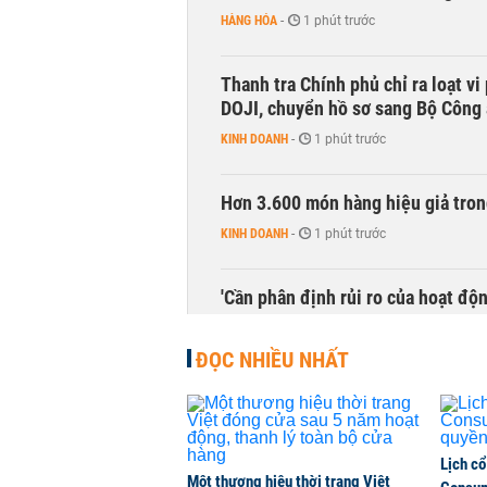
HÀNG HÓA
-
1 phút trước
Thanh tra Chính phủ chỉ ra loạt v
DOJI, chuyển hồ sơ sang Bộ Công
KINH DOANH
-
1 phút trước
Hơn 3.600 món hàng hiệu giả tron
KINH DOANH
-
1 phút trước
'Cần phân định rủi ro của hoạt độn
THỜI SỰ
-
1 phút trước
ĐỌC NHIỀU NHẤT
Lịch cổ
Một thương hiệu thời trang Việt