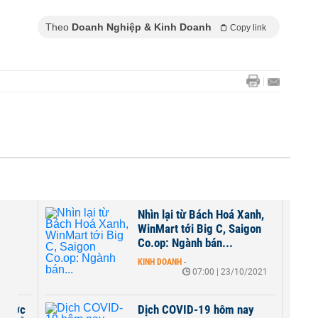
Theo
Doanh Nghiệp & Kinh Doanh
Copy link
ay
Nhìn lại từ Bách Hoá Xanh,
cầu
WinMart tới Big C, Saigon
Co.op: Ngành bán...
2021
KINH DOANH
-
07:00 | 23/10/2021
y dược
Dịch COVID-19 hôm nay