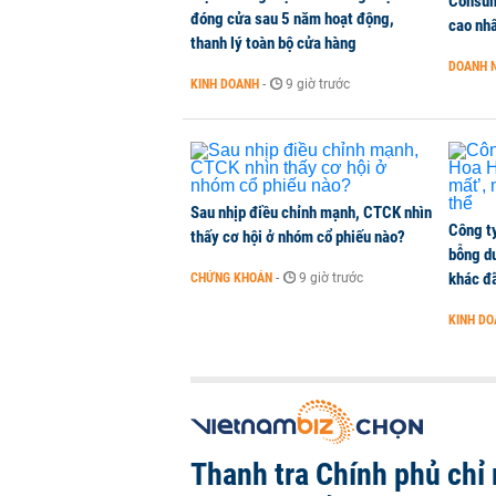
Consum
đóng cửa sau 5 năm hoạt động,
cao nh
thanh lý toàn bộ cửa hàng
DOANH 
KINH DOANH
-
9 giờ trước
Sau nhịp điều chỉnh mạnh, CTCK nhìn
Công t
thấy cơ hội ở nhóm cổ phiếu nào?
bỗng dư
khác đã
CHỨNG KHOÁN
-
9 giờ trước
KINH D
Thanh tra Chính phủ chỉ r