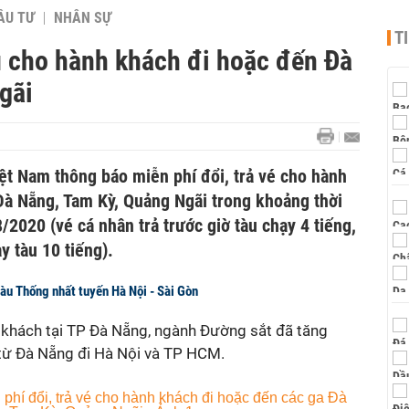
ẦU TƯ
NHÂN SỰ
T
àu cho hành khách đi hoặc đến Đà
gãi
ệt Nam thông báo miễn phí đổi, trả vé cho hành
Đà Nẵng, Tam Kỳ, Quảng Ngãi trong khoảng thời
/2020 (vé cá nhân trả trước giờ tàu chạy 4 tiếng,
ạy tàu 10 tiếng).
àu Thống nhất tuyến Hà Nội - Sài Gòn
h khách tại TP Đà Nẵng, ngành Đường sắt đã tăng
từ Đà Nẵng đi Hà Nội và TP HCM.