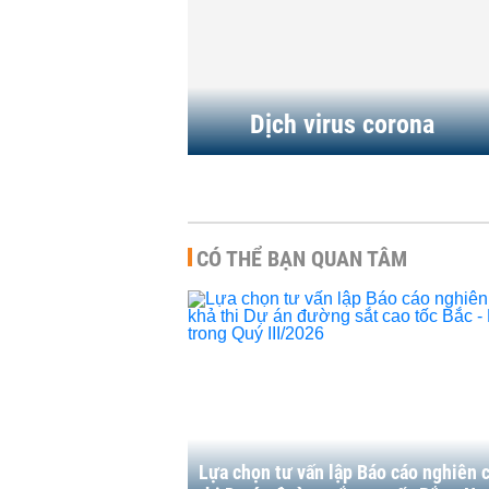
 ảnh hưởng bởi dịch
bật tăng mạnh nhờ thu
-19
trợ điều trị và...
15:00 | 24/10/2021
DOANH NGHIỆP
-
17:00 | 23/10/2021
Dịch virus corona
CÓ THỂ BẠN QUAN TÂM
Lựa chọn tư vấn lập Báo cáo nghiên 