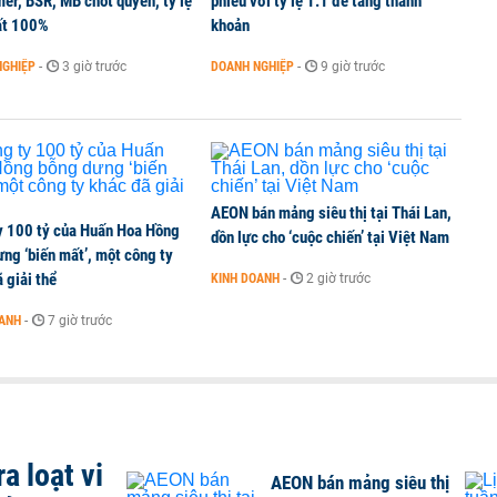
er, BSR, MB chốt quyền, tỷ lệ
phiếu với tỷ lệ 1:1 để tăng thanh
ất 100%
khoản
NGHIỆP
-
3 giờ trước
DOANH NGHIỆP
-
9 giờ trước
AEON bán mảng siêu thị tại Thái Lan,
y 100 tỷ của Huấn Hoa Hồng
dồn lực cho ‘cuộc chiến’ tại Việt Nam
ng ‘biến mất’, một công ty
 giải thể
KINH DOANH
-
2 giờ trước
OANH
-
7 giờ trước
a loạt vi
AEON bán mảng siêu thị