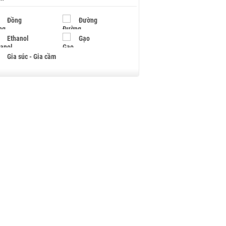
Đồng
Đường
Ethanol
Gạo
Gia súc - Gia cầm
Giấy
Gỗ
Hạt điều
Hồ tiêu - Hạt tiêu
Khí đốt
Kim loại khác
Mắc ca
Muối
Ngũ cốc
Nhựa - Hạt nhựa
Palladium
Phân bón