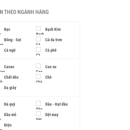
IN THEO NGÀNH HÀNG
Bạc
Bạch Kim
Bông - Sợi
Cá da trơn
Cá ngừ
Cà phê
Cacao
Cao su
Chất dẻo
Chè
Da giày
Đá quý
Dầu - Hạt dầu
Dầu mỏ
Dệt may
Điện