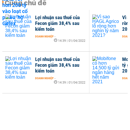
Cùng chủ đề
Lợi nhuận sau thuế của
Vì 
Fecon giảm 38,4% sau
ròn
kiểm toán
202
DOANH NGHIỆP
-
DOANH
14:39 | 01/04/2022
Lợi nhuận sau thuế của
Mob
Fecon giảm 38,4% sau
tỷ 
kiểm toán
202
DOANH NGHIỆP
-
DOANH
14:39 | 01/04/2022