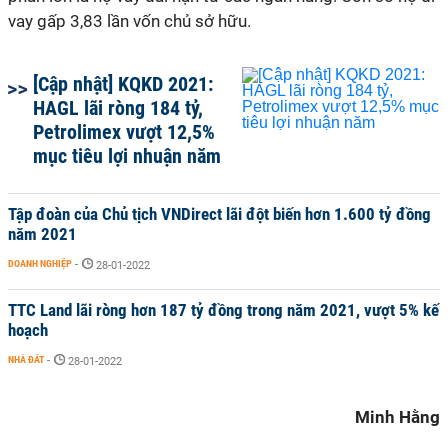
vay gấp 3,83 lần vốn chủ sở hữu.
[Cập nhật] KQKD 2021:
HAGL lãi ròng 184 tỷ,
Petrolimex vượt 12,5%
mục tiêu lợi nhuận năm
Tập đoàn của Chủ tịch VNDirect lãi đột biến hơn 1.600 tỷ đồng
năm 2021
DOANH NGHIỆP
-
28-01-2022
TTC Land lãi ròng hơn 187 tỷ đồng trong năm 2021, vượt 5% kế
hoạch
NHÀ ĐẤT
-
28-01-2022
Minh Hằng