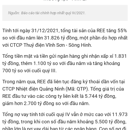
Nguồn:
Báo cáo tài chính hợp nhất quý IV/2021.
Tính tới ngày 31/12/2021, tổng tài sản của REE tăng 55%
so với đầu năm lên 31.826 tỷ đồng, một phần do hợp nhất
với CTCP Thuỷ điện Vĩnh Sơn - Sông Hinh.
Tổng tiền mặt và tiền gửi ngân hàng ghi nhận xấp xỉ 1.831
tỷ đồng, thêm 1.100 tỷ so với đầu năm và tăng khoảng
700 tỷ so với cuối quý III.
Trong năm qua, REE đã liên tục đăng ký thoái dần vốn tại
CTCP Nhiệt điện Quảng Ninh (Mã: QTP). Tổng giá trị của
REE đầu tư vào các công ty liên kết là 5.744 tỷ đồng,
giảm hơn 2.700 tỷ đồng so với đầu năm.
Tổng nợ vay tính tới cuối quý IV vẫn ở mức cao với 11.973
tỷ đồng, trong khi con số đầu năm khoảng 5.500 tỷ đồng,
phần lớn là nợ vay dài hạn từ các ngân hàng. Con số nợ đi