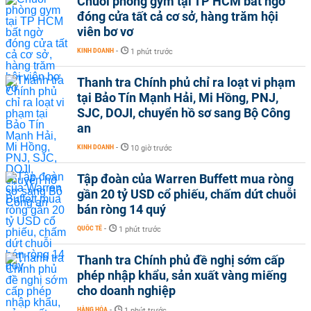
Chuỗi phòng gym tại TP HCM bất ngờ
đóng cửa tất cả cơ sở, hàng trăm hội
viên bơ vơ
KINH DOANH
-
1 phút trước
Thanh tra Chính phủ chỉ ra loạt vi phạm
tại Bảo Tín Mạnh Hải, Mi Hồng, PNJ,
SJC, DOJI, chuyển hồ sơ sang Bộ Công
an
KINH DOANH
-
10 giờ trước
Tập đoàn của Warren Buffett mua ròng
gần 20 tỷ USD cổ phiếu, chấm dứt chuỗi
bán ròng 14 quý
QUỐC TẾ
-
1 phút trước
Thanh tra Chính phủ đề nghị sớm cấp
phép nhập khẩu, sản xuất vàng miếng
cho doanh nghiệp
HÀNG HÓA
-
1 phút trước