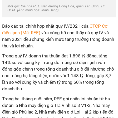
Một góc tòa nhà REE trên đường Cộng Hòa, quận Tân Bình, TP
HCM. (Ảnh minh họa:
Minh Hằng).
Báo cáo tài chính hợp nhất quý IV/2021 của
CTCP Cơ
điện lạnh (Mã: REE)
vừa công bố cho thấy cả quý IV và
năm 2021 đều chứng kiến mức tăng trưởng trong doanh
thu và lợi nhuận.
Trong quý IV, doanh thu thuần đạt 1.898 tỷ đồng, tăng
14% so với cùng kỳ. Trong đó mảng cơ điện lạnh vốn
đóng góp chính trong tổng doanh thu giờ đã nhường chỗ
cho mảng hạ tầng điện, nước với 1.148 tỷ đồng, gấp 3,7
lần so với cùng kỳ và chiếm tỷ trọng 60% trong tổng
doanh thu.
Trong hai tháng cuối năm, REE ghi nhận lợi nhuận từ ba
dự án là Nhà máy điện gió Trà Vinh số 3 V1-3, Nhà máy
điện gió Phú lạc 2, Nhà máy điện gió Lợi Hải 2 kịp tiến độ.