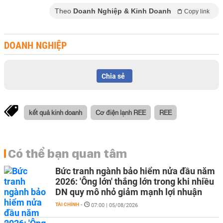
Theo
Doanh Nghiệp & Kinh Doanh
Copy link
DOANH NGHIỆP
Chia sẻ
kết quả kinh doanh
Cơ điện lạnh REE
REE
Có thể bạn quan tâm
Bức tranh ngành bảo hiểm nửa đầu năm
2026: 'Ông lớn' thắng lớn trong khi nhiều
DN quy mô nhỏ giảm mạnh lợi nhuận
TÀI CHÍNH
-
07:00 | 05/08/2026