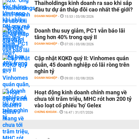
Thaiholdings kinh doanh ra sao khi sắp
đầu tư dự án tháp đôi cao nhất thế giới?
DOANH NGHIỆP
-
15:53 | 03/08/2026
Doanh thu suy giảm, PC1 vẫn báo lãi
tăng hơn 40% trong quý II
DOANH NGHIỆP
-
07:05 | 03/08/2026
Cập nhật KQKD quý II: Vinhomes quán
quân, 45 doanh nghiệp có lãi ròng trên
nghìn tỷ
DOANH NGHIỆP
-
09:00 | 02/08/2026
Hoạt động kinh doanh chính mang về
chưa tới trăm triệu, MHC rót hơn 200 tỷ
vào loạt cổ phiếu 'họ' Gelex
CHỨNG KHOÁN
-
16:47 | 31/07/2026