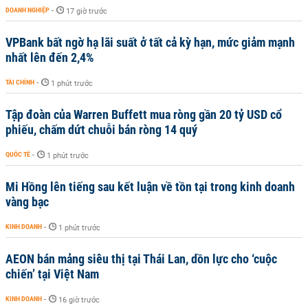
DOANH NGHIỆP
-
17 giờ trước
VPBank bất ngờ hạ lãi suất ở tất cả kỳ hạn, mức giảm mạnh
nhất lên đến 2,4%
TÀI CHÍNH
-
1 phút trước
Tập đoàn của Warren Buffett mua ròng gần 20 tỷ USD cổ
phiếu, chấm dứt chuỗi bán ròng 14 quý
QUỐC TẾ
-
1 phút trước
Mi Hồng lên tiếng sau kết luận về tồn tại trong kinh doanh
vàng bạc
KINH DOANH
-
1 phút trước
AEON bán mảng siêu thị tại Thái Lan, dồn lực cho ‘cuộc
chiến’ tại Việt Nam
KINH DOANH
-
16 giờ trước