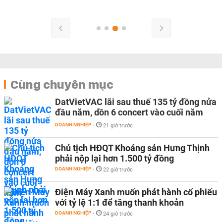
Cùng chuyên mục
DatVietVAC lãi sau thuế 135 tỷ đồng nửa
đầu năm, dồn 6 concert vào cuối năm
DOANH NGHIỆP
-
21 giờ trước
Chủ tịch HĐQT Khoáng sản Hưng Thịnh
phải nộp lại hơn 1.500 tỷ đồng
DOANH NGHIỆP
-
22 giờ trước
Điện Máy Xanh muốn phát hành cổ phiếu
với tỷ lệ 1:1 để tăng thanh khoản
DOANH NGHIỆP
-
24 giờ trước