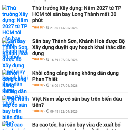
Thứ trưởng Xây dựng: Năm 2027 từ TP
HCM tới sân bay Long Thành mất 30
phút
THỜI SỰ
-
21:36 | 14/05/2026
Sân bay Thành Sơn, Khánh Hoà được Bộ
Xây dựng duyệt quy hoạch khai thác dân
dụng
THỜI SỰ
-
16:59 | 07/05/2026
Khởi công cảng hàng không dân dụng
Phan Thiết
THỜI SỰ
-
16:00 | 27/04/2026
Việt Nam sắp có sân bay trên biển đầu
tiên?
THỜI SỰ
-
09:45 | 22/04/2026
Ba cao tốc, hai sân bay vừa đề xuất bổ