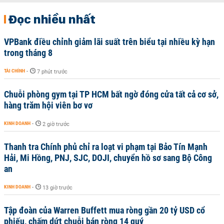
Đọc nhiều nhất
VPBank điều chỉnh giảm lãi suất trên biểu tại nhiều kỳ hạn
trong tháng 8
TÀI CHÍNH
-
7 phút trước
Chuỗi phòng gym tại TP HCM bất ngờ đóng cửa tất cả cơ sở,
hàng trăm hội viên bơ vơ
KINH DOANH
-
2 giờ trước
Thanh tra Chính phủ chỉ ra loạt vi phạm tại Bảo Tín Mạnh
Hải, Mi Hồng, PNJ, SJC, DOJI, chuyển hồ sơ sang Bộ Công
an
KINH DOANH
-
13 giờ trước
Tập đoàn của Warren Buffett mua ròng gần 20 tỷ USD cổ
phiếu, chấm dứt chuỗi bán ròng 14 quý