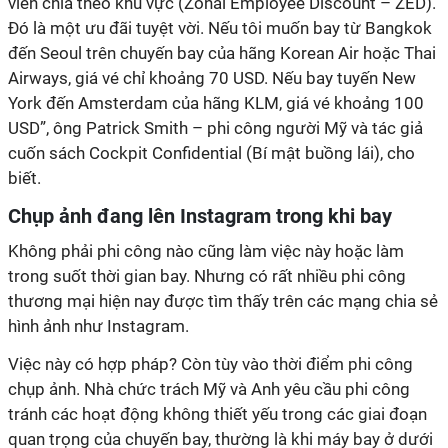
viên chia theo khu vực (Zonal Employee Discount – ZED).
Đó là một ưu đãi tuyệt vời. Nếu tôi muốn bay từ Bangkok
đến Seoul trên chuyến bay của hãng Korean Air hoặc Thai
Airways, giá vé chỉ khoảng 70 USD. Nếu bay tuyến New
York đến Amsterdam của hãng KLM, giá vé khoảng 100
USD”, ông Patrick Smith – phi công người Mỹ và tác giả
cuốn sách Cockpit Confidential (Bí mật buồng lái), cho
biết.
Chụp ảnh đang lên Instagram trong khi bay
Không phải phi công nào cũng làm việc này hoặc làm
trong suốt thời gian bay. Nhưng có rất nhiều phi công
thương mại hiện nay được tìm thấy trên các mạng chia sẻ
hình ảnh như Instagram.
Việc này có hợp pháp? Còn tùy vào thời điểm phi công
chụp ảnh. Nhà chức trách Mỹ và Anh yêu cầu phi công
tránh các hoạt động không thiết yếu trong các giai đoạn
quan trọng của chuyến bay, thường là khi máy bay ở dưới