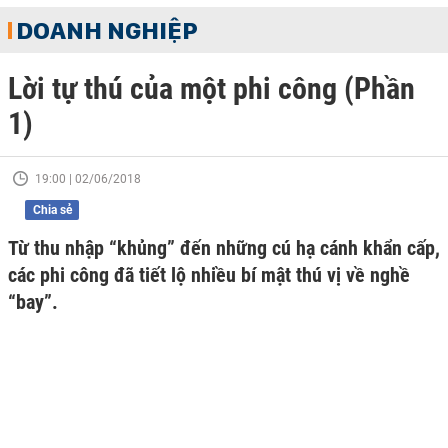
DOANH NGHIỆP
Lời tự thú của một phi công (Phần
1)
19:00 | 02/06/2018
Chia sẻ
Từ thu nhập “khủng” đến những cú hạ cánh khẩn cấp,
các phi công đã tiết lộ nhiều bí mật thú vị về nghề
“bay”.