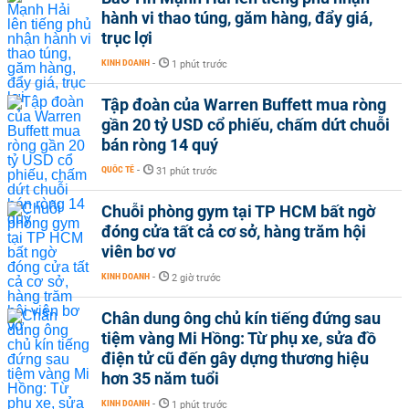
hành vi thao túng, găm hàng, đẩy giá,
trục lợi
KINH DOANH
-
1 phút trước
Tập đoàn của Warren Buffett mua ròng
gần 20 tỷ USD cổ phiếu, chấm dứt chuỗi
bán ròng 14 quý
QUỐC TẾ
-
31 phút trước
Chuỗi phòng gym tại TP HCM bất ngờ
đóng cửa tất cả cơ sở, hàng trăm hội
viên bơ vơ
KINH DOANH
-
2 giờ trước
Chân dung ông chủ kín tiếng đứng sau
tiệm vàng Mi Hồng: Từ phụ xe, sửa đồ
điện tử cũ đến gây dựng thương hiệu
hơn 35 năm tuổi
KINH DOANH
-
1 phút trước