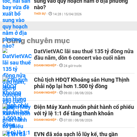
sung vào quy hoạch nằm ở địa phương
nào?
THỜI SỰ
-
14:28 | 15/04/2026
Cùng chuyên mục
DatVietVAC lãi sau thuế 135 tỷ đồng nửa
đầu năm, dồn 6 concert vào cuối năm
DOANH NGHIỆP
-
24 giờ trước
Chủ tịch HĐQT Khoáng sản Hưng Thịnh
phải nộp lại hơn 1.500 tỷ đồng
DOANH NGHIỆP
-
09:00 | 08/08/2026
Điện Máy Xanh muốn phát hành cổ phiếu
với tỷ lệ 1:1 để tăng thanh khoản
DOANH NGHIỆP
-
07:00 | 08/08/2026
EVN đã xóa sạch lỗ lũy kế, thu gần