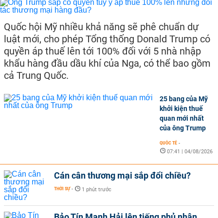
Quốc hội Mỹ nhiều khả năng sẽ phê chuẩn dự
luật mới, cho phép Tổng thống Donald Trump có
quyền áp thuế lên tới 100% đối với 5 nhà nhập
khẩu hàng đầu dầu khí của Nga, có thể bao gồm
cả Trung Quốc.
25 bang của Mỹ
khởi kiện thuế
quan mới nhất
của ông Trump
QUỐC TẾ
-
07:41 | 04/08/2026
Cán cân thương mại sắp đổi chiều?
THỜI SỰ
-
1 phút trước
Bảo Tín Mạnh Hải lên tiếng phủ nhận