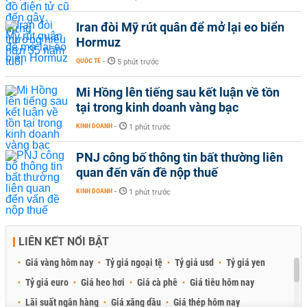
Iran đòi Mỹ rút quân để mở lại eo biển
Hormuz
QUỐC TẾ
-
5 phút trước
Mi Hồng lên tiếng sau kết luận về tồn
tại trong kinh doanh vàng bạc
KINH DOANH
-
1 phút trước
PNJ công bố thông tin bất thường liên
quan đến vấn đề nộp thuế
KINH DOANH
-
1 phút trước
LIÊN KẾT NỔI BẬT
Giá vàng hôm nay
Tỷ giá ngoại tệ
Tỷ giá usd
Tỷ giá yen
Tỷ giá euro
Giá heo hơi
Giá cà phê
Giá tiêu hôm nay
Lãi suất ngân hàng
Giá xăng dầu
Giá thép hôm nay