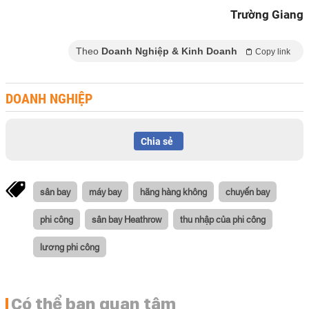
Trường Giang
Theo
Doanh Nghiệp & Kinh Doanh
Copy link
DOANH NGHIỆP
Chia sẻ
sân bay
máy bay
hãng hàng không
chuyến bay
phi công
sân bay Heathrow
thu nhập của phi công
lương phi công
Có thể bạn quan tâm