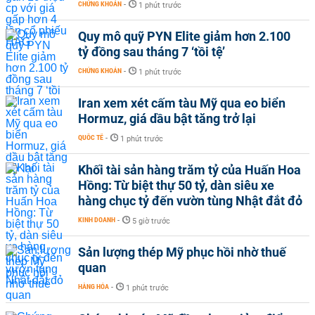
CHỨNG KHOÁN
-
1 phút trước
Quy mô quỹ PYN Elite giảm hơn 2.100
tỷ đồng sau tháng 7 ‘tồi tệ’
CHỨNG KHOÁN
-
1 phút trước
Iran xem xét cấm tàu Mỹ qua eo biển
Hormuz, giá dầu bật tăng trở lại
QUỐC TẾ
-
1 phút trước
Khối tài sản hàng trăm tỷ của Huấn Hoa
Hồng: Từ biệt thự 50 tỷ, dàn siêu xe
hàng chục tỷ đến vườn tùng Nhật đắt đỏ
KINH DOANH
-
5 giờ trước
Sản lượng thép Mỹ phục hồi nhờ thuế
quan
HÀNG HÓA
-
1 phút trước