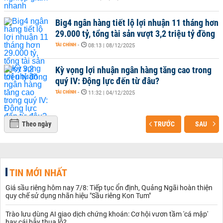
Big4 ngân hàng tiết lộ lợi nhuận 11 tháng hơn
29.000 tỷ, tổng tài sản vượt 3,2 triệu tỷ đồng
TÀI CHÍNH
-
08:13 | 08/12/2025
Kỳ vọng lợi nhuận ngân hàng tăng cao trong
quý IV: Động lực đến từ đâu?
TÀI CHÍNH
-
11:32 | 04/12/2025
Theo ngày
TRƯỚC
SAU
TIN MỚI NHẤT
Giá sầu riêng hôm nay 7/8: Tiếp tục ổn định, Quảng Ngãi hoàn thiện
quy chế sử dụng nhãn hiệu "Sầu riêng Kon Tum"
Trào lưu dùng AI giao dịch chứng khoán: Cơ hội vươn tầm 'cá mập'
hay cái bẫy thua lỗ?