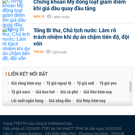
Chứng khoán Mỹ đồng loạt giảm điểm
khi giá dầu quay đầu tăng
QUỐC TẾ
-
1 phút trước
Tổng Bí thư, Chủ tịch nước: Làm rõ
trách nhiệm khi dự án chậm tiến độ, đội
vốn
THỜI SỰ
-
7 giờ trước
LIÊN KẾT NỔI BẬT
Giá vàng hôm nay
Tỷ giá ngoại tệ
Tỷ giá usd
Tỷ giá yen
Tỷ giá euro
Giá heo hơi
Giá cà phê
Giá tiêu hôm nay
Lãi suất ngân hàng
Giá xăng dầu
Giá thép hôm nay
Giá sầu riêng
Giá thịt heo
Giá gạo
Giá cao su
Best Retail Brokers
Diễn đàn đầu tư Việt Nam 2026
Trang TTĐTTH của công ty VietNewsCorp
Giấy phép số 3323/GP-TTĐT do Sở VH&TT TP.HCM cấp ngày 20/3/2026
Lầu 5 - Compa Building - 293 Điện Biên Phủ - Phường Gia Định - TP.HCM