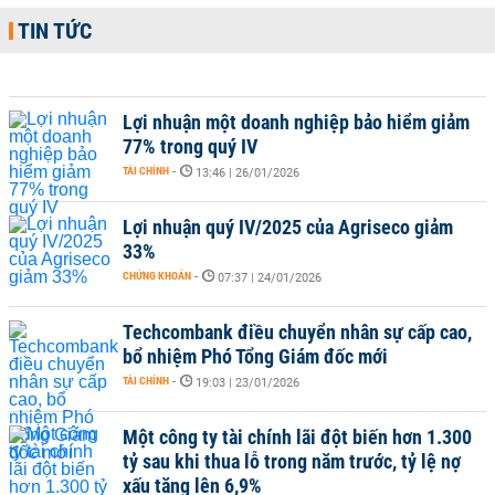
TIN TỨC
Lợi nhuận một doanh nghiệp bảo hiểm giảm
77% trong quý IV
TÀI CHÍNH
-
13:46 | 26/01/2026
Lợi nhuận quý IV/2025 của Agriseco giảm
33%
CHỨNG KHOÁN
-
07:37 | 24/01/2026
Techcombank điều chuyển nhân sự cấp cao,
bổ nhiệm Phó Tổng Giám đốc mới
TÀI CHÍNH
-
19:03 | 23/01/2026
Một công ty tài chính lãi đột biến hơn 1.300
tỷ sau khi thua lỗ trong năm trước, tỷ lệ nợ
xấu tăng lên 6,9%