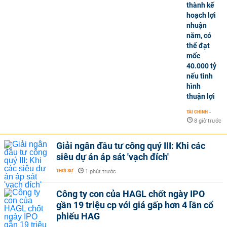
thành kế
hoạch lợi
nhuận
năm, có
thể đạt
mốc
40.000 tỷ
nếu tình
hình
thuận lợi
TÀI CHÍNH
-
8 giờ trước
Giải ngân đầu tư công quý III: Khi các
siêu dự án áp sát 'vạch đích'
THỜI SỰ
-
1 phút trước
Công ty con của HAGL chốt ngày IPO
gần 19 triệu cp với giá gấp hơn 4 lần cổ
phiếu HAG