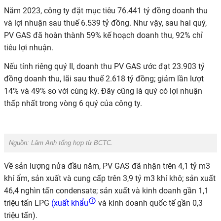
Năm 2023,
công ty đặt mục tiêu
76.441 tỷ đồng
doanh thu
và lợi nhuận sau thuế 6.539 tỷ đồng
. Như vậy, sau hai quý,
PV GAS đã hoàn thành 59% kế hoạch doanh thu, 92% chỉ
tiêu lợi nhuận.
Nếu tính riêng quý II, doanh thu PV GAS ước đạt 23.903 tỷ
đồng doanh thu, lãi sau thuế 2.618 tỷ đồng; giảm lần lượt
14% và 49% so với cùng kỳ. Đây cũng là quý có lợi nhuận
thấp nhất trong vòng 6 quý của công ty.
Nguồn:
Lâm Anh tổng hợp từ BCTC.
Về sản lượng nửa đầu năm, PV GAS đã nhận
trên 4,1 tỷ m3
khí ẩm, sản xuất và cung cấp trên 3,9 tỷ m3 khí khô; sản xuất
46,4 nghìn tấn condensate; sản xuất và kinh doanh gần 1,1
triệu tấn LPG
(xuất khẩu
và kinh doanh quốc tế gần 0,3
triệu tấn).