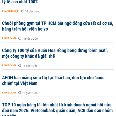
tỷ lệ cao nhất 100%
DOANH NGHIỆP
-
14 giờ trước
Chuỗi phòng gym tại TP HCM bất ngờ đóng cửa tất cả cơ sở,
hàng trăm hội viên bơ vơ
KINH DOANH
-
1 phút trước
Công ty 100 tỷ của Huấn Hoa Hồng bỗng dưng ‘biến mất’,
một công ty khác đã giải thể
KINH DOANH
-
18 giờ trước
AEON bán mảng siêu thị tại Thái Lan, dồn lực cho ‘cuộc
chiến’ tại Việt Nam
KINH DOANH
-
13 giờ trước
TOP 10 ngân hàng lãi lớn nhất từ kinh doanh ngoại hối nửa
đầu năm 2026: Vietcombank quán quân, ACB dẫn đầu nhóm