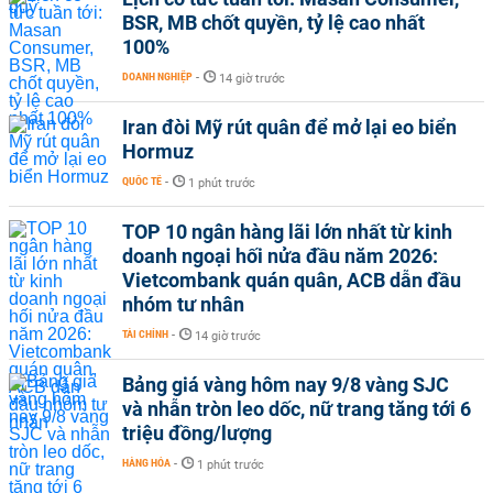
BSR, MB chốt quyền, tỷ lệ cao nhất
100%
DOANH NGHIỆP
-
14 giờ trước
Iran đòi Mỹ rút quân để mở lại eo biển
Hormuz
QUỐC TẾ
-
1 phút trước
TOP 10 ngân hàng lãi lớn nhất từ kinh
doanh ngoại hối nửa đầu năm 2026:
Vietcombank quán quân, ACB dẫn đầu
nhóm tư nhân
TÀI CHÍNH
-
14 giờ trước
Bảng giá vàng hôm nay 9/8 vàng SJC
và nhẫn tròn leo dốc, nữ trang tăng tới 6
triệu đồng/lượng
HÀNG HÓA
-
1 phút trước