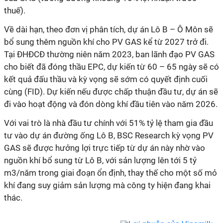
thuế
).
Về dài hạn, theo đơn vị phân tích
, d
ự án Lô B – Ô Môn sẽ
bổ sung thêm nguồn khí cho
PV
GAS kể từ 2027 trở đi
.
Tại ĐHĐCĐ thường niên năm 2023,
ban lãnh đạo PV
GAS
cho biết đã đóng thầu EPC, dự kiến từ 60 – 65 ngày sẽ có
kết quả đấu thầu và kỳ vọng sẽ sớm có quyết định cuối
cùng (FID). Dự kiến nếu được chấp thuận đầu tư, dự án sẽ
đi vào hoạt động và đón dòng khí đầu tiên vào năm 2026.
Với vai trò là nhà đầu tư chính với 51% tỷ lệ tham gia đầu
tư vào dự án đường ống Lô B, BSC Research kỳ vọng
PV
GAS sẽ được hưởng lợi trực tiếp từ dự án này nhờ vào
nguồn khí bổ sung từ Lô B, với sản lượng lên tới 5 tỷ
m3/năm trong giai đoạn ổn định, thay thế cho một số mỏ
khí đang suy giảm sản lượng mà
công ty
hiện đang khai
thác.