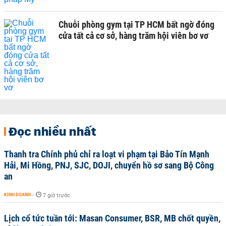
Chuỗi phòng gym tại TP HCM bất ngờ đóng
cửa tất cả cơ sở, hàng trăm hội viên bơ vơ
Đọc nhiều nhất
Thanh tra Chính phủ chỉ ra loạt vi phạm tại Bảo Tín Mạnh
Hải, Mi Hồng, PNJ, SJC, DOJI, chuyển hồ sơ sang Bộ Công
an
KINH DOANH
-
7 giờ trước
Lịch cổ tức tuần tới: Masan Consumer, BSR, MB chốt quyền,