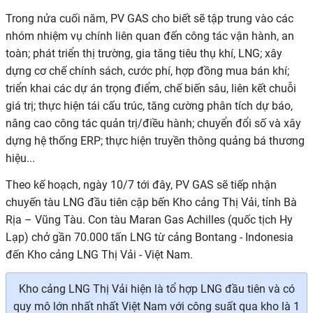
Trong nửa cuối năm, PV GAS
cho biết
sẽ tập trung vào các
nhóm nhiệm vụ chính liên quan đến công tác vận hành, an
toàn; phát triển thị trường, gia tăng tiêu thụ khí, LNG; xây
dựng cơ chế chính sách, cước phí, hợp đồng mua bán khí;
triển khai các dự án trọng điểm, chế biến sâu, liên kết chuỗi
giá trị; thực hiện tái cấu trúc, tăng cường phân tích dự báo,
nâng cao công tác quản trị/điều hành; chuyển đổi số và xây
dựng hệ thống ERP; thực hiện truyền thông quảng bá thương
hiệu...
Theo kế hoạch,
ngày 10
/7 tới đây,
PV GAS sẽ tiếp nhận
chuyến tàu LNG đầu tiên cập bến Kho cảng Thị Vải, tỉnh Bà
Rịa – Vũng Tàu. Con tàu Maran Gas Achilles (quốc tịch Hy
Lạp) chở gần 70.000 tấn LNG từ cảng Bontang - Indonesia
đến Kho cảng LNG Thị Vải - Việt Nam.
Kho cảng LNG Thị Vải hiện là tổ hợp LNG đầu tiên và có
quy mô lớn nhất nhất Việt Nam với công suất qua kho là 1