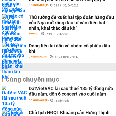
DOANH NGHIỆP
-
08:13 | 30/06/2026
Thủ tướng đề xuất hai tập đoàn hàng đầu
của Nga mở rộng đầu tư vào điện hạt
nhân, khai thác dầu khí
THỜI SỰ
-
07:19 | 18/06/2026
Dòng tiền lại dồn về nhóm cổ phiếu dầu
khí
CHỨNG KHOÁN
-
14:17 | 18/05/2026
Cùng chuyên mục
DatVietVAC lãi sau thuế 135 tỷ đồng nửa
đầu năm, dồn 6 concert vào cuối năm
DOANH NGHIỆP
-
18 giờ trước
Chủ tịch HĐQT Khoáng sản Hưng Thịnh