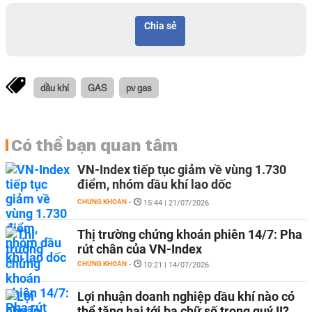
Chia sẻ
dầu khí
GAS
pv gas
Có thể bạn quan tâm
VN-Index tiếp tục giảm về vùng 1.730
điểm, nhóm dầu khí lao dốc
CHỨNG KHOÁN
-
15:44 | 21/07/2026
Thị trường chứng khoán phiên 14/7: Pha
rút chân của VN-Index
CHỨNG KHOÁN
-
10:21 | 14/07/2026
Lợi nhuận doanh nghiệp dầu khí nào có
thể tăng hai tới ba chữ số trong quý II?