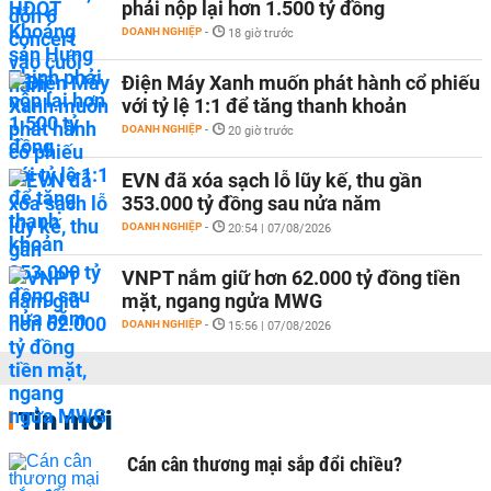
phải nộp lại hơn 1.500 tỷ đồng
DOANH NGHIỆP
-
18 giờ trước
Điện Máy Xanh muốn phát hành cổ phiếu
với tỷ lệ 1:1 để tăng thanh khoản
DOANH NGHIỆP
-
20 giờ trước
EVN đã xóa sạch lỗ lũy kế, thu gần
353.000 tỷ đồng sau nửa năm
DOANH NGHIỆP
-
20:54 | 07/08/2026
VNPT nắm giữ hơn 62.000 tỷ đồng tiền
mặt, ngang ngửa MWG
DOANH NGHIỆP
-
15:56 | 07/08/2026
Tin mới
Cán cân thương mại sắp đổi chiều?