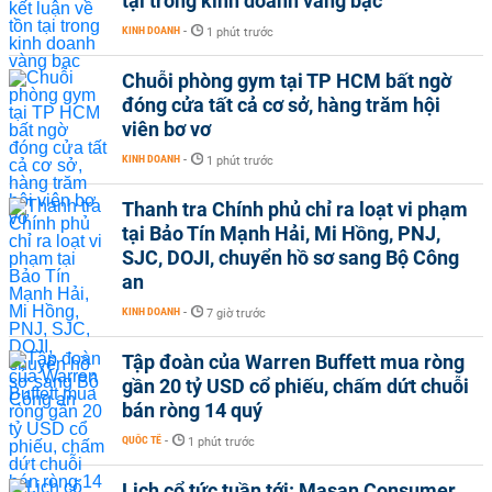
tại trong kinh doanh vàng bạc
KINH DOANH
-
1 phút trước
Chuỗi phòng gym tại TP HCM bất ngờ
đóng cửa tất cả cơ sở, hàng trăm hội
viên bơ vơ
KINH DOANH
-
1 phút trước
Thanh tra Chính phủ chỉ ra loạt vi phạm
tại Bảo Tín Mạnh Hải, Mi Hồng, PNJ,
SJC, DOJI, chuyển hồ sơ sang Bộ Công
an
KINH DOANH
-
7 giờ trước
Tập đoàn của Warren Buffett mua ròng
gần 20 tỷ USD cổ phiếu, chấm dứt chuỗi
bán ròng 14 quý
QUỐC TẾ
-
1 phút trước
Lịch cổ tức tuần tới: Masan Consumer,