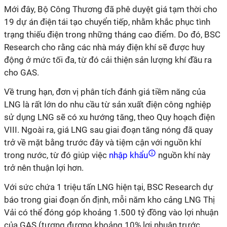
M
ới đây, Bộ Công Thương đã phê duyệt giá tạm thời cho
19 dự án điện tái tạo chuyển tiếp, nhằm khắc phục tình
trạng thiếu điện trong những tháng cao điểm.
Do đó
, BSC
Research cho rằng các nhà máy điện khí sẽ được huy
động ở mức tối đa, từ đó cải thiện sản lượng khí đầu ra
cho GAS.
Về trung hạn, đơn vị phân tích
đánh giá tiềm năng của
LNG là rất lớn do nhu cầu từ sản xuất điện công nghiệp
sử dụng LNG sẽ có xu hướng tăng, theo Quy hoạch điện
VIII. Ngoài ra, giá LNG sau giai đoạn tăng nóng đã quay
trở về mặt bằng trước đây và tiệm cận với nguồn khí
trong nước, từ đó giúp việc
nhập khẩu
nguồn khí này
trở nên thuận lợi hơn.
Với sức chứa 1 triệu tấn LNG hiện tại, BSC Research dự
báo trong giai đoạn ổn định, mỗi năm kho cảng LNG Thị
Vải có thể đóng góp khoảng 1.500 tỷ
đồng
vào lợi nhuận
của GAS (tương đương khoảng 10%
lợi nhuận trước