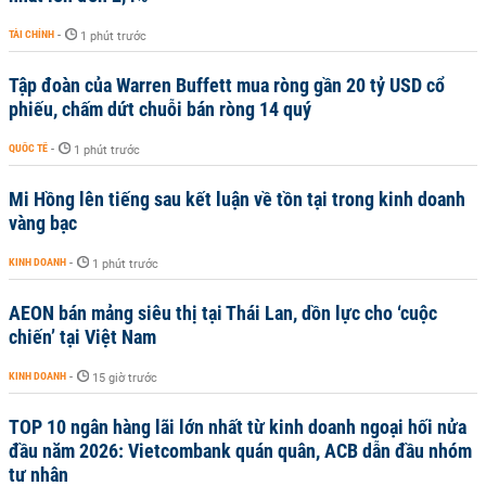
TÀI CHÍNH
-
1 phút trước
Tập đoàn của Warren Buffett mua ròng gần 20 tỷ USD cổ
phiếu, chấm dứt chuỗi bán ròng 14 quý
QUỐC TẾ
-
1 phút trước
Mi Hồng lên tiếng sau kết luận về tồn tại trong kinh doanh
vàng bạc
KINH DOANH
-
1 phút trước
AEON bán mảng siêu thị tại Thái Lan, dồn lực cho ‘cuộc
chiến’ tại Việt Nam
KINH DOANH
-
15 giờ trước
TOP 10 ngân hàng lãi lớn nhất từ kinh doanh ngoại hối nửa
đầu năm 2026: Vietcombank quán quân, ACB dẫn đầu nhóm
tư nhân