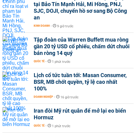
tại Bảo Tín Mạnh Hải, Mi Hồng, PNJ,
SJC, DOJI, chuyển hồ sơ sang Bộ Công
an
KINH DOANH
-
9 giờ trước
Tập đoàn của Warren Buffett mua ròng
gần 20 tỷ USD cổ phiếu, chấm dứt chuỗi
bán ròng 14 quý
QUỐC TẾ
-
1 phút trước
Lịch cổ tức tuần tới: Masan Consumer,
BSR, MB chốt quyền, tỷ lệ cao nhất
100%
DOANH NGHIỆP
-
16 giờ trước
Iran đòi Mỹ rút quân để mở lại eo biển
Hormuz
QUỐC TẾ
-
1 phút trước