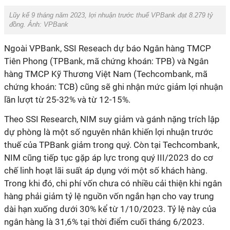
Lũy kế 9 tháng năm 2023, lợi nhuận trước thuế VPBank đạt 8.279 tỷ
đồng. Ảnh: VPBank
Ngoài VPBank, SSI Reseach dự báo Ngân hàng TMCP
Tiên Phong (TPBank, mã chứng khoán: TPB) và Ngân
hàng TMCP Kỹ Thương Việt Nam (Techcombank, mã
chứng khoán: TCB) cũng sẽ ghi nhận mức giảm lợi nhuận
lần lượt từ 25-32% và từ 12-15%.
Theo SSI Research, NIM suy giảm và gánh nặng trích lập
dự phòng là một số nguyên nhân khiến lợi nhuận trước
thuế của TPBank giảm trong quý. Còn tại Techcombank,
NIM cũng tiếp tục gặp áp lực trong quý III/2023 do cơ
chế linh hoạt lãi suất áp dụng với một số khách hàng.
Trong khi đó, chi phí vốn chưa có nhiều cải thiện khi ngân
hàng phải giảm tỷ lệ nguồn vốn ngắn hạn cho vay trung
dài hạn xuống dưới 30% kể từ 1/10/2023. Tỷ lệ này của
ngân hàng là 31,6% tại thời điểm cuối tháng 6/2023.