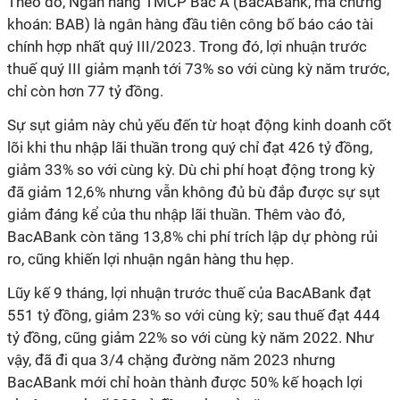
Theo đó, Ngân hàng TMCP Bắc Á (BacABank, mã chứng
khoán: BAB) là ngân hàng đầu tiên công bố báo cáo tài
chính hợp nhất quý III/2023. Trong đó, lợi nhuận trước
thuế quý III giảm mạnh tới 73% so với cùng kỳ năm trước,
chỉ còn hơn 77 tỷ đồng.
Sự sụt giảm này chủ yếu đến từ hoạt động kinh doanh cốt
lõi khi thu nhập lãi thuần trong quý chỉ đạt 426 tỷ đồng,
giảm 33% so với cùng kỳ. Dù chi phí hoạt động trong kỳ
đã giảm 12,6% nhưng vẫn không đủ bù đắp được sự sụt
giảm đáng kể của thu nhập lãi thuần. Thêm vào đó,
BacABank còn tăng 13,8% chi phí trích lập dự phòng rủi
ro, cũng khiến lợi nhuận ngân hàng thu hẹp.
Lũy kế 9 tháng, lợi nhuận trước thuế của BacABank đạt
551 tỷ đồng, giảm 23% so với cùng kỳ; sau thuế đạt 444
tỷ đồng, cũng giảm 22% so với cùng kỳ năm 2022. Như
vậy, đã đi qua 3/4 chặng đường năm 2023 nhưng
BacABank mới chỉ hoàn thành được 50% kế hoạch lợi