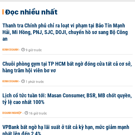
Đọc nhiều nhất
Thanh tra Chính phủ chỉ ra loạt vi phạm tại Bảo Tín Mạnh
Hải, Mi Hồng, PNJ, SJC, DOJI, chuyển hồ sơ sang Bộ Công
an
KINH DOANH
-
9 giờ trước
Chuỗi phòng gym tại TP HCM bất ngờ đóng cửa tất cả cơ sở,
hàng trăm hội viên bơ vơ
KINH DOANH
-
1 phút trước
Lịch cổ tức tuần tới: Masan Consumer, BSR, MB chốt quyền,
tỷ lệ cao nhất 100%
DOANH NGHIỆP
-
16 giờ trước
VPBank bất ngờ hạ lãi suất ở tất cả kỳ hạn, mức giảm mạnh
nhất lên đến 2,4%