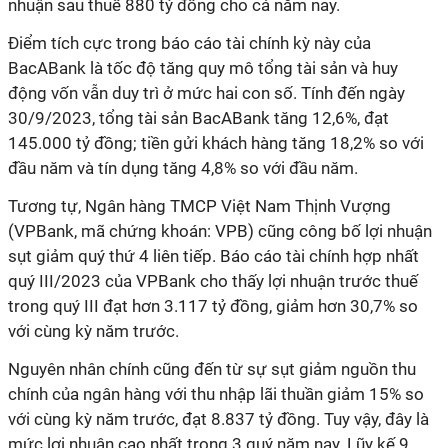
nhuận sau thuế 880 tỷ đồng cho cả năm nay.
Điểm tích cực trong báo cáo tài chính kỳ này của
BacABank là tốc độ tăng quy mô tổng tài sản và huy
động vốn vẫn duy trì ở mức hai con số. Tính đến ngày
30/9/2023, tổng tài sản BacABank tăng 12,6%, đạt
145.000 tỷ đồng; tiền gửi khách hàng tăng 18,2% so với
đầu năm và tín dụng tăng 4,8% so với đầu năm.
Tương tự, Ngân hàng TMCP Việt Nam Thịnh Vượng
(VPBank, mã chứng khoán: VPB) cũng công bố lợi nhuận
sụt giảm quý thứ 4 liên tiếp. Báo cáo tài chính hợp nhất
quý III/2023 của VPBank cho thấy lợi nhuận trước thuế
trong quý III đạt hơn 3.117 tỷ đồng, giảm hơn 30,7% so
với cùng kỳ năm trước.
Nguyên nhân chính cũng đến từ sự sụt giảm nguồn thu
chính của ngân hàng với thu nhập lãi thuần giảm 15% so
với cùng kỳ năm trước, đạt 8.837 tỷ đồng. Tuy vậy, đây là
mức lợi nhuận cao nhất trong 3 quý năm nay. Lũy kế 9