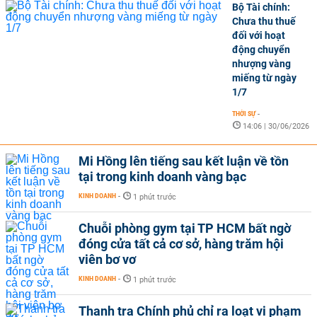
Bộ Tài chính:
Chưa thu thuế
đối với hoạt
động chuyển
nhượng vàng
miếng từ ngày
1/7
THỜI SỰ
-
14:06 | 30/06/2026
Mi Hồng lên tiếng sau kết luận về tồn
tại trong kinh doanh vàng bạc
KINH DOANH
-
1 phút trước
Chuỗi phòng gym tại TP HCM bất ngờ
đóng cửa tất cả cơ sở, hàng trăm hội
viên bơ vơ
KINH DOANH
-
1 phút trước
Thanh tra Chính phủ chỉ ra loạt vi phạm