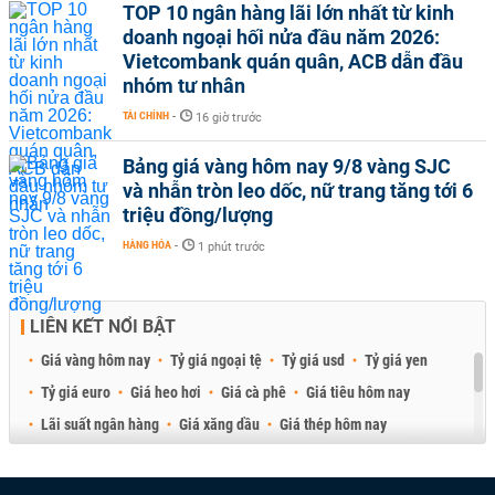
TOP 10 ngân hàng lãi lớn nhất từ kinh
doanh ngoại hối nửa đầu năm 2026:
Vietcombank quán quân, ACB dẫn đầu
nhóm tư nhân
TÀI CHÍNH
-
16 giờ trước
Bảng giá vàng hôm nay 9/8 vàng SJC
và nhẫn tròn leo dốc, nữ trang tăng tới 6
triệu đồng/lượng
HÀNG HÓA
-
1 phút trước
LIÊN KẾT NỔI BẬT
Giá vàng hôm nay
Tỷ giá ngoại tệ
Tỷ giá usd
Tỷ giá yen
Tỷ giá euro
Giá heo hơi
Giá cà phê
Giá tiêu hôm nay
Lãi suất ngân hàng
Giá xăng dầu
Giá thép hôm nay
Giá sầu riêng
Giá thịt heo
Giá gạo
Giá cao su
Best Retail Brokers
Diễn đàn đầu tư Việt Nam 2026