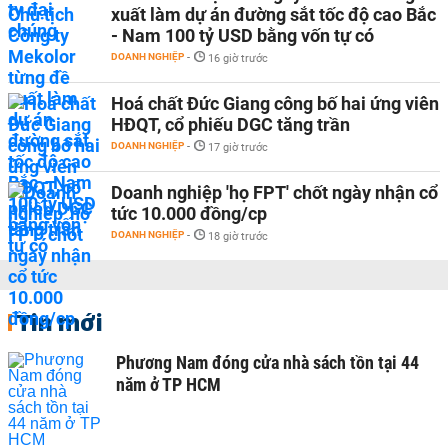
xuất làm dự án đường sắt tốc độ cao Bắc
- Nam 100 tỷ USD bằng vốn tự có
DOANH NGHIỆP
-
16 giờ trước
Hoá chất Đức Giang công bố hai ứng viên
HĐQT, cổ phiếu DGC tăng trần
DOANH NGHIỆP
-
17 giờ trước
Doanh nghiệp 'họ FPT' chốt ngày nhận cổ
tức 10.000 đồng/cp
DOANH NGHIỆP
-
18 giờ trước
Tin mới
Phương Nam đóng cửa nhà sách tồn tại 44
năm ở TP HCM