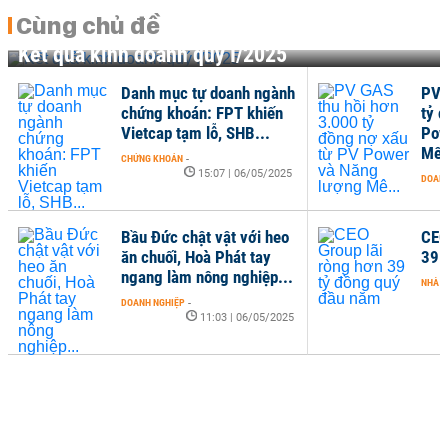
Cùng chủ đề
Kết quả kinh doanh quý I/2025
Danh mục tự doanh ngành
PV 
chứng khoán: FPT khiến
tỷ 
Vietcap tạm lỗ, SHB...
Pow
Mê.
CHỨNG KHOÁN
-
15:07 | 06/05/2025
DOANH
Bầu Đức chật vật với heo
CEO
ăn chuối, Hoà Phát tay
39 
ngang làm nông nghiệp...
NHÀ Đ
DOANH NGHIỆP
-
11:03 | 06/05/2025