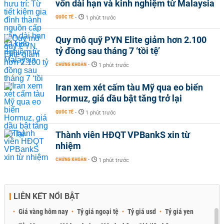
vốn dài hạn và kinh nghiệm từ Malaysia
QUỐC TẾ
-
1 phút trước
Quy mô quỹ PYN Elite giảm hơn 2.100
tỷ đồng sau tháng 7 ‘tồi tệ’
CHỨNG KHOÁN
-
1 phút trước
Iran xem xét cấm tàu Mỹ qua eo biển
Hormuz, giá dầu bật tăng trở lại
QUỐC TẾ
-
1 phút trước
Thành viên HĐQT VPBankS xin từ
nhiệm
CHỨNG KHOÁN
-
1 phút trước
LIÊN KẾT NỔI BẬT
Giá vàng hôm nay
Tỷ giá ngoại tệ
Tỷ giá usd
Tỷ giá yen