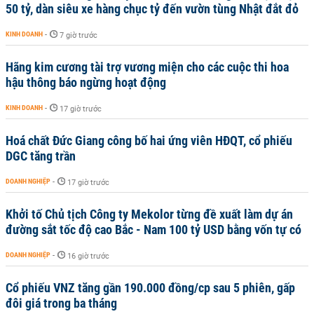
50 tỷ, dàn siêu xe hàng chục tỷ đến vườn tùng Nhật đắt đỏ
KINH DOANH
-
7 giờ trước
Hãng kim cương tài trợ vương miện cho các cuộc thi hoa
hậu thông báo ngừng hoạt động
KINH DOANH
-
17 giờ trước
Hoá chất Đức Giang công bố hai ứng viên HĐQT, cổ phiếu
DGC tăng trần
DOANH NGHIỆP
-
17 giờ trước
Khởi tố Chủ tịch Công ty Mekolor từng đề xuất làm dự án
đường sắt tốc độ cao Bắc - Nam 100 tỷ USD bằng vốn tự có
DOANH NGHIỆP
-
16 giờ trước
Cổ phiếu VNZ tăng gần 190.000 đồng/cp sau 5 phiên, gấp
đôi giá trong ba tháng