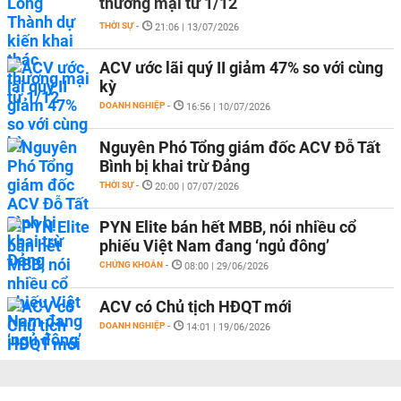
thương mại từ 1/12
THỜI SỰ
-
21:06 | 13/07/2026
ACV ước lãi quý II giảm 47% so với cùng
kỳ
DOANH NGHIỆP
-
16:56 | 10/07/2026
Nguyên Phó Tổng giám đốc ACV Đỗ Tất
Bình bị khai trừ Đảng
THỜI SỰ
-
20:00 | 07/07/2026
PYN Elite bán hết MBB, nói nhiều cổ
phiếu Việt Nam đang ‘ngủ đông’
CHỨNG KHOÁN
-
08:00 | 29/06/2026
ACV có Chủ tịch HĐQT mới
DOANH NGHIỆP
-
14:01 | 19/06/2026