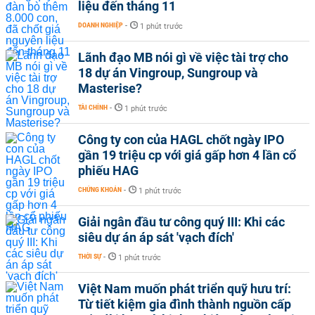
liệu đến tháng 11
DOANH NGHIỆP
-
1 phút trước
Lãnh đạo MB nói gì về việc tài trợ cho
18 dự án Vingroup, Sungroup và
Masterise?
TÀI CHÍNH
-
1 phút trước
Công ty con của HAGL chốt ngày IPO
gần 19 triệu cp với giá gấp hơn 4 lần cổ
phiếu HAG
CHỨNG KHOÁN
-
1 phút trước
Giải ngân đầu tư công quý III: Khi các
siêu dự án áp sát 'vạch đích'
THỜI SỰ
-
1 phút trước
Việt Nam muốn phát triển quỹ hưu trí:
Từ tiết kiệm gia đình thành nguồn cấp