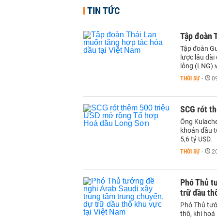
TIN TỨC
Tập đoàn T
Tập đoàn Gu
lược lâu dài
lỏng (LNG) v
THỜI SỰ
-
0
SCG rót t
Ông Kulache
khoản đầu t
5,6 tỷ USD.
THỜI SỰ
-
2
Phó Thủ tư
trữ dầu th
Phó Thủ tướ
thô, khí hoá