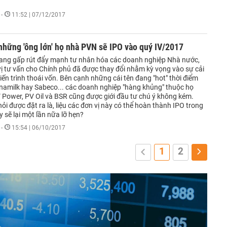
-
11:52 | 07/12/2017
hững 'ông lớn' họ nhà PVN sẽ IPO vào quý IV/2017
ang gấp rút đẩy mạnh tư nhân hóa các doanh nghiệp Nhà nước,
ị tư vấn cho Chính phủ đã được thay đổi nhằm kỳ vọng vào sự cải
tiến trình thoái vốn. Bên cạnh những cái tên đang "hot" thời điểm
Vinamilk hay Sabeco... các doanh nghiệp "hàng khủng" thuộc họ
Power, PV Oil và BSR cũng được giới đầu tư chú ý không kém.
i được đặt ra là, liệu các đơn vị này có thể hoàn thành IPO trong
 sẽ lại một lần nữa lỡ hẹn?
-
15:54 | 06/10/2017
1
2