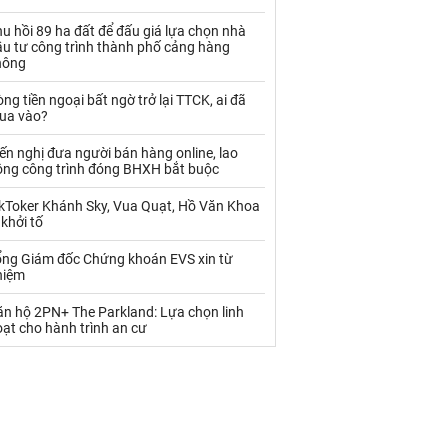
Palladium
Phân bón
u hồi 89 ha đất để đấu giá lựa chọn nhà
Rau - Củ -Quả
Sắt thép
ầu tư công trình thành phố cảng hàng
hông
Sữa
ng tiền ngoại bất ngờ trở lại TTCK, ai đã
ua vào?
Than
Thức ăn chăn nuôi
ến nghị đưa người bán hàng online, lao
ộng công trình đóng BHXH bắt buộc
Thủy hải sản khác
Tôm
ikToker Khánh Sky, Vua Quạt, Hồ Văn Khoa
Vàng
 khởi tố
ổng Giám đốc Chứng khoán EVS xin từ
VLXD khác
Xăng dầu
hiệm
Xi măng - Clynker
ăn hộ 2PN+ The Parkland: Lựa chọn linh
ạt cho hành trình an cư