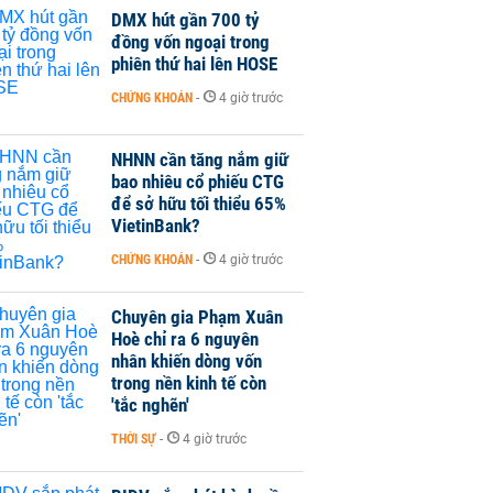
DMX hút gần 700 tỷ
đồng vốn ngoại trong
phiên thứ hai lên HOSE
CHỨNG KHOÁN
-
4 giờ trước
NHNN cần tăng nắm giữ
bao nhiêu cổ phiếu CTG
để sở hữu tối thiểu 65%
VietinBank?
CHỨNG KHOÁN
-
4 giờ trước
Chuyên gia Phạm Xuân
Hoè chỉ ra 6 nguyên
nhân khiến dòng vốn
trong nền kinh tế còn
'tắc nghẽn'
THỜI SỰ
-
4 giờ trước