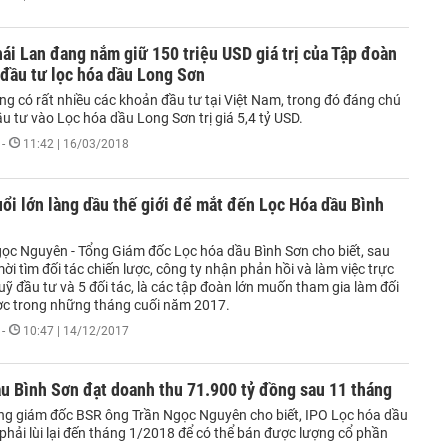
ái Lan đang nắm giữ 150 triệu USD giá trị của Tập đoàn
đầu tư lọc hóa dầu Long Sơn
ng có rất nhiều các khoản đầu tư tại Việt Nam, trong đó đáng chú
ầu tư vào Lọc hóa dầu Long Sơn trị giá 5,4 tỷ USD.
-
11:42 | 16/03/2018
uổi lớn làng dầu thế giới để mắt đến Lọc Hóa dầu Bình
ọc Nguyên - Tổng Giám đốc Lọc hóa dầu Bình Sơn cho biết, sau
mời tìm đối tác chiến lược, công ty nhận phản hồi và làm việc trực
quỹ đầu tư và 5 đối tác, là các tập đoàn lớn muốn tham gia làm đối
ược trong những tháng cuối năm 2017.
-
10:47 | 14/12/2017
u Bình Sơn đạt doanh thu 71.900 tỷ đồng sau 11 tháng
ng giám đốc BSR ông Trần Ngọc Nguyên cho biết, IPO Lọc hóa dầu
phải lùi lại đến tháng 1/2018 để có thể bán được lượng cổ phần