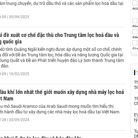
tâm trung chuyển, dự trữ dầu thô và các sản phẩm lọc hoá dầu tại
8:09 | 30/09/2025
 đề xuất cơ chế đặc thù cho Trung tâm lọc hoá dầu và
g quốc gia
ND tỉnh Quảng Ngãi kiến nghị được áp dụng một số cơ chế, chính
 đối với Đề án Trung tâm lọc, hóa dầu và năng lượng Quốc gia tại
Dung Quất và Đề án Phát triển huyện đảo Lý Sơn thành Trung tâm
- đảo.
0:09 | 10/02/2025
T
5
ầu khí lớn nhất thế giới muốn xây dựng nhà máy lọc hoá
ệt Nam
T
C
u mỏ Saudi Aramco của Arab Saudi mong muốn tìm hiểu thị
iến hành đầu tư xây dựng các nhà máy lọc hoá dầu tại Việt Nam.
EV
t
2:28 | 20/09/2024
T
D