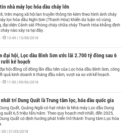
tin nhà máy lọc hóa dầu cháy lớn
8, trên mạng xã hội lan truyền thông tin kèm theo hình ảnh cháy
 máy lọc hóa dầu Nghi Sơn (Thanh Hóa) khiến dư luận vô cùng
 đại diện Cảnh sát Phòng cháy chữa cháy Thanh Hóa khẳng định
cháy nào xảy ra tại đây.
-
13:49 | 13/08/2018
 đại hội, Lọc dầu Bình Sơn ước lãi 2.700 tỷ đồng sau 6
 rưỡi kế hoạch
đại hội đồng cổ đông lần đầu tiên của Lọc hóa dầu Bình Sơn, công
kết quả kinh doanh 6 tháng đầu năm, vượt xa so với kế hoạch.
-
11:00 | 09/06/2018
nhất trí Dung Quất là Trung tâm lọc, hóa dầu quốc gia
 Dung Quất, Quảng Ngãi có hạt nhân là Nhà máy Lọc dầu Dung
ng suất 6,5 triệu tấn/năm. Theo quy hoạch mới nhất, đến 2025,
 Dung Quất có định hướng phát triển trở thành Trung tâm Lọc hóa
a.
1:00 | 31/05/2018