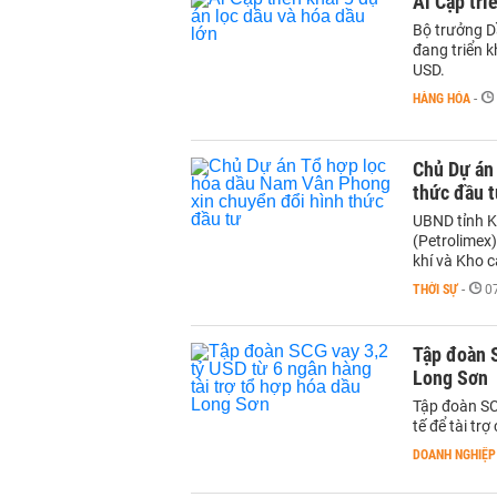
Ai Cập tri
Bộ trưởng D
đang triển k
USD.
HÀNG HÓA
-
Chủ Dự án
thức đầu 
UBND tỉnh K
(Petrolimex
khí và Kho 
THỜI SỰ
-
0
Tập đoàn S
Long Sơn
Tập đoàn SC
tế để tài tr
DOANH NGHIỆP