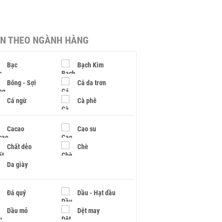
IN THEO NGÀNH HÀNG
Bạc
Bạch Kim
Bông - Sợi
Cá da trơn
Cá ngừ
Cà phê
Cacao
Cao su
Chất dẻo
Chè
Da giày
Đá quý
Dầu - Hạt dầu
Dầu mỏ
Dệt may