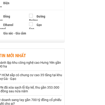
Điện
Đồng
Đường
Ethanol
Gạo
Gia súc - Gia cầm
Giấy
Gỗ
TIN MỚI NHẤT
Hạt điều
Hồ tiêu - Hạt tiêu
hành lập khu công nghệ cao Hưng Yên gần
Khí đốt
00 ha
P HCM sắp có chung cư cao 35 tầng tại khu
Kim loại khác
Mắc ca
hợ Gà - Gạo
Muối
Ngũ cốc
N đã xóa sạch lỗ lũy kế, thu gần 353.000
ỷ đồng sau nửa năm
Nhựa - Hạt nhựa
ự doanh sang tay gần 700 tỷ đồng cổ phiếu
MX cho ai?