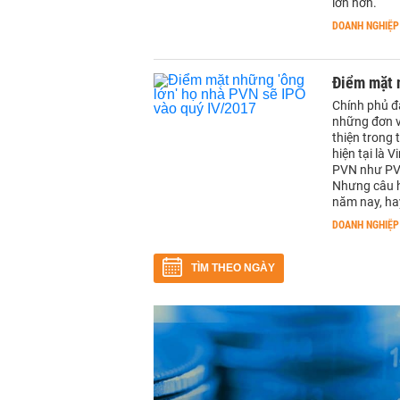
lớn hơn.
DOANH NGHIỆP
Điểm mặt n
Chính phủ đ
những đơn v
thiện trong 
hiện tại là 
PVN như PV 
Nhưng câu hỏ
năm nay, hay
DOANH NGHIỆP
TÌM THEO NGÀY