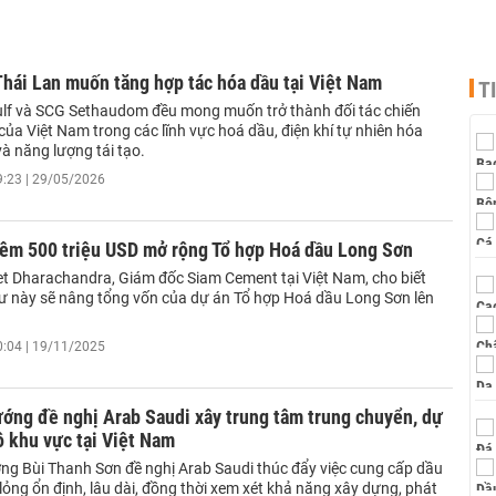
hái Lan muốn tăng hợp tác hóa dầu tại Việt Nam
T
lf và SCG Sethaudom đều mong muốn trở thành đối tác chiến
 của Việt Nam trong các lĩnh vực hoá dầu, điện khí tự nhiên hóa
à năng lượng tái tạo.
9:23 | 29/05/2026
hêm 500 triệu USD mở rộng Tổ hợp Hoá dầu Long Sơn
t Dharachandra, Giám đốc Siam Cement tại Việt Nam, cho biết
ư này sẽ nâng tổng vốn của dự án Tổ hợp Hoá dầu Long Sơn lên
0:04 | 19/11/2025
ớng đề nghị Arab Saudi xây trung tâm trung chuyển, dự
ô khu vực tại Việt Nam
ng Bùi Thanh Sơn đề nghị Arab Saudi thúc đẩy việc cung cấp dầu
 lỏng ổn định, lâu dài, đồng thời xem xét khả năng xây dựng, phát