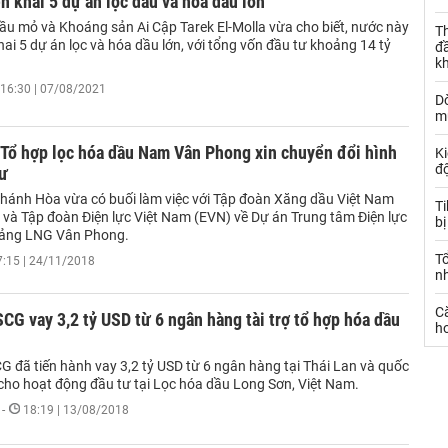
ển khai 5 dự án lọc dầu và hóa dầu lớn
ầu mỏ và Khoáng sản Ai Cập Tarek El-Molla vừa cho biết, nước này
Th
hai 5 dự án lọc và hóa dầu lớn, với tổng vốn đầu tư khoảng 14 tỷ
đ
k
16:30 | 07/08/2021
Dò
m
 Tổ hợp lọc hóa dầu Nam Vân Phong xin chuyển đổi hình
Ki
đ
tư
hánh Hòa vừa có buối làm việc với Tập đoàn Xăng dầu Việt Nam
T
) và Tập đoàn Điện lực Việt Nam (EVN) về Dự án Trung tâm Điện lực
bị
cảng LNG Vân Phong.
T
7:15 | 24/11/2018
n
C
CG vay 3,2 tỷ USD từ 6 ngân hàng tài trợ tổ hợp hóa dầu
ho
G đã tiến hành vay 3,2 tỷ USD từ 6 ngân hàng tại Thái Lan và quốc
ợ cho hoạt động đầu tư tại Lọc hóa dầu Long Sơn, Việt Nam.
-
18:19 | 13/08/2018