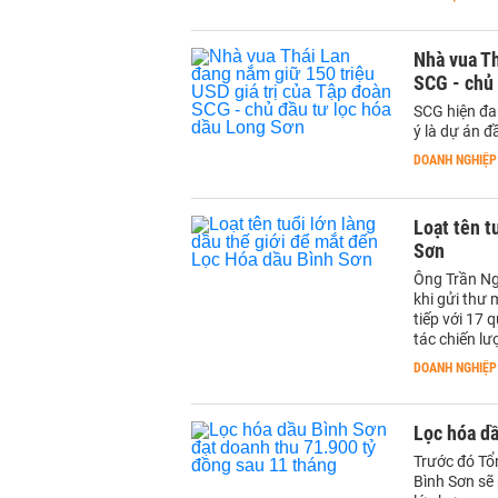
Nhà vua Th
SCG - chủ 
SCG hiện đa
ý là dự án đ
DOANH NGHIỆP
Loạt tên t
Sơn
Ông Trần Ng
khi gửi thư 
tiếp với 17 
tác chiến l
DOANH NGHIỆP
Lọc hóa dầ
Trước đó Tổ
Bình Sơn sẽ 