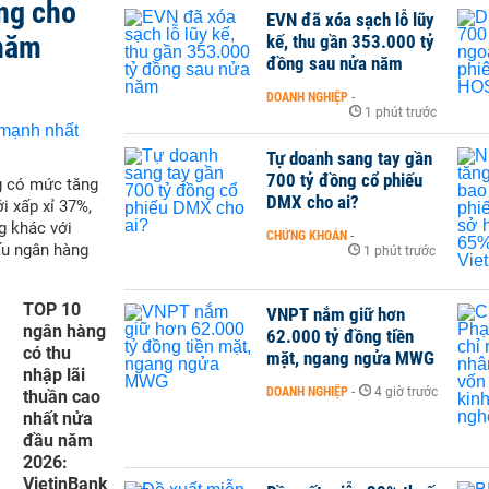
ng cho
EVN đã xóa sạch lỗ lũy
 năm
kế, thu gần 353.000 tỷ
đồng sau nửa năm
DOANH NGHIỆP
-
1 phút trước
Tự doanh sang tay gần
700 tỷ đồng cổ phiếu
g có mức tăng
DMX cho ai?
i xấp xỉ 37%,
g khác với
CHỨNG KHOÁN
-
ấu ngân hàng
1 phút trước
TOP 10
VNPT nắm giữ hơn
ngân hàng
62.000 tỷ đồng tiền
có thu
mặt, ngang ngửa MWG
nhập lãi
DOANH NGHIỆP
-
4 giờ trước
thuần cao
nhất nửa
đầu năm
2026:
VietinBank