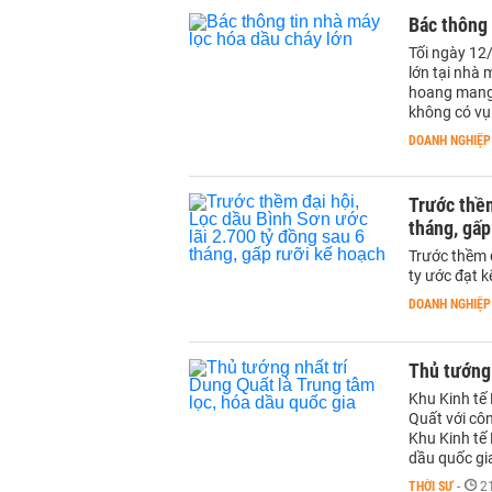
Bác thông 
Tối ngày 12/
lớn tại nhà
hoang mang,
không có vụ 
DOANH NGHIỆP
Trước thềm
tháng, gấp
Trước thềm 
ty ước đạt 
DOANH NGHIỆP
Thủ tướng 
Khu Kinh tế
Quất với cô
Khu Kinh tế
dầu quốc gi
THỜI SỰ
-
2