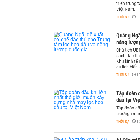
triển trung 
Việt Nam.
THỜI SỰ
-
0
Quảng Ngãi
năng lượn
Chủ tịch UB
sách đặc thù
Khu kinh tế 
du lịch biển 
THỜI SỰ
-
1
Tập đoàn d
dầu tại Vi
Tập đoàn dầ
trường và t
THỜI SỰ
-
1