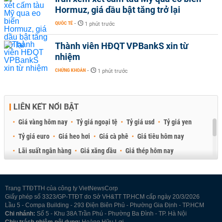
Hormuz, giá dầu bật tăng trở lại
QUỐC TẾ
-
1 phút trước
Thành viên HĐQT VPBankS xin từ
nhiệm
CHỨNG KHOÁN
-
1 phút trước
LIÊN KẾT NỔI BẬT
Giá vàng hôm nay
Tỷ giá ngoại tệ
Tỷ giá usd
Tỷ giá yen
Tỷ giá euro
Giá heo hơi
Giá cà phê
Giá tiêu hôm nay
Lãi suất ngân hàng
Giá xăng dầu
Giá thép hôm nay
Giá sầu riêng
Giá thịt heo
Giá gạo
Giá cao su
Best Retail Brokers
Diễn đàn đầu tư Việt Nam 2026
Trang TTĐTTH của công ty VietNewsCorp
Giấy phép số 3323/GP-TTĐT do Sở VH&TT TP.HCM cấp ngày 20/3/2026
Lầu 5 - Compa Building - 293 Điện Biên Phủ - Phường Gia Định - TP.HCM
Chi nhánh:
Số 5 - Khu 38A Trần Phú - Phường Ba Đình - TP. Hà Nội