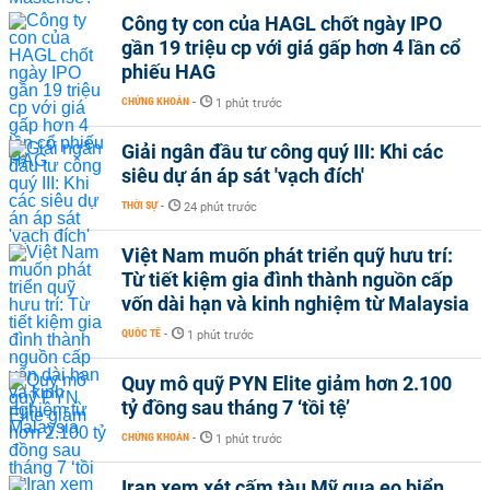
Công ty con của HAGL chốt ngày IPO
gần 19 triệu cp với giá gấp hơn 4 lần cổ
phiếu HAG
CHỨNG KHOÁN
-
1 phút trước
Giải ngân đầu tư công quý III: Khi các
siêu dự án áp sát 'vạch đích'
THỜI SỰ
-
24 phút trước
Việt Nam muốn phát triển quỹ hưu trí:
Từ tiết kiệm gia đình thành nguồn cấp
vốn dài hạn và kinh nghiệm từ Malaysia
QUỐC TẾ
-
1 phút trước
Quy mô quỹ PYN Elite giảm hơn 2.100
tỷ đồng sau tháng 7 ‘tồi tệ’
CHỨNG KHOÁN
-
1 phút trước
Iran xem xét cấm tàu Mỹ qua eo biển