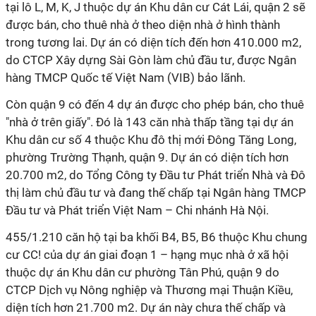
tại lô L, M, K, J thuộc dự án Khu dân cư Cát Lái, quận 2 sẽ
được bán, cho thuê nhà ở theo diện nhà ở hình thành
trong tương lai. Dự án có diện tích đến hơn 410.000 m2,
do CTCP Xây dựng Sài Gòn làm chủ đầu tư, được Ngân
hàng TMCP Quốc tế Việt Nam (VIB) bảo lãnh.
Còn quận 9 có đến 4 dự án được cho phép bán, cho thuê
"nhà ở trên giấy". Đó là 143 căn nhà thấp tầng tại dự án
Khu dân cư số 4 thuộc Khu đô thị mới Đông Tăng Long,
phường Trường Thạnh, quận 9. Dự án có diện tích hơn
20.700 m2, do Tổng Công ty Đầu tư Phát triển Nhà và Đô
thị làm chủ đầu tư và đang thế chấp tại Ngân hàng TMCP
Đầu tư và Phát triển Việt Nam – Chi nhánh Hà Nội.
455/1.210 căn hộ tại ba khối B4, B5, B6 thuộc Khu chung
cư CC! của dự án giai đoạn 1 – hạng mục nhà ở xã hội
thuộc dự án Khu dân cư phường Tân Phú, quận 9 do
CTCP Dịch vụ Nông nghiệp và Thương mại Thuận Kiều,
diện tích hơn 21.700 m2. Dự án này chưa thế chấp và