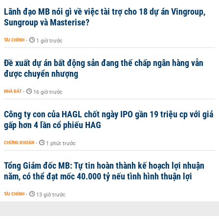
Lãnh đạo MB nói gì về việc tài trợ cho 18 dự án Vingroup,
Sungroup và Masterise?
TÀI CHÍNH
-
1 giờ trước
Đề xuất dự án bất động sản đang thế chấp ngân hàng vẫn
được chuyển nhượng
NHÀ ĐẤT
-
16 giờ trước
Công ty con của HAGL chốt ngày IPO gần 19 triệu cp với giá
gấp hơn 4 lần cổ phiếu HAG
CHỨNG KHOÁN
-
1 phút trước
Tổng Giám đốc MB: Tự tin hoàn thành kế hoạch lợi nhuận
năm, có thể đạt mốc 40.000 tỷ nếu tình hình thuận lợi
TÀI CHÍNH
-
13 giờ trước