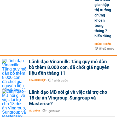
gia nhập
thị trường
chứng
khoán
trong
tháng 7
biến động
CHỨNG KHOÁN
-
15 giờ trước
Lãnh đạo Vinamilk: Tăng quy mô đàn
bò thêm 8.000 con, đã chốt giá nguyên
liệu đến tháng 11
DOANH NGHIỆP
-
1 phút trước
Lãnh đạo MB nói gì về việc tài trợ cho
18 dự án Vingroup, Sungroup và
Masterise?
TÀI CHÍNH
-
1 giờ trước