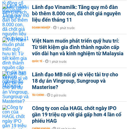
Lãnh đạo Vinamilk: Tăng quy mô đàn
bò thêm 8.000 con, đã chốt giá nguyên
liệu đến tháng 11
DOANH NGHIỆP
-
1 phút trước
Việt Nam muốn phát triển quỹ hưu trí:
Từ tiết kiệm gia đình thành nguồn cấp
vốn dài hạn và kinh nghiệm từ Malaysia
QUỐC TẾ
-
1 phút trước
Lãnh đạo MB nói gì về việc tài trợ cho
18 dự án Vingroup, Sungroup và
Masterise?
TÀI CHÍNH
-
2 giờ trước
Công ty con của HAGL chốt ngày IPO
gần 19 triệu cp với giá gấp hơn 4 lần cổ
phiếu HAG
CHỨNG KHOÁN
-