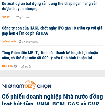
Đề xuất dự án bất động sản đang thế chấp ngân hàng vẫn
được chuyển nhượng
NHÀ ĐẤT
-
17 giờ trước
Công ty con của HAGL chốt ngày IPO gần 19 triệu cp với giá
gấp hơn 4 lần cổ phiếu HAG
CHỨNG KHOÁN
-
37 phút trước
Tổng Giám đốc MB: Tự tin hoàn thành kế hoạch lợi nhuận
năm, có thể đạt mốc 40.000 tỷ nếu tình hình thuận lợi
TÀI CHÍNH
-
14 giờ trước
Cổ phiếu doanh nghiệp Nhà nước đồng
loạt hút tiền, VNM, BCM, GAS và GVR