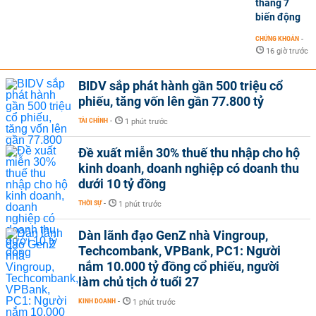
tháng 7
biến động
CHỨNG KHOÁN
-
16 giờ trước
BIDV sắp phát hành gần 500 triệu cổ
phiếu, tăng vốn lên gần 77.800 tỷ
TÀI CHÍNH
-
1 phút trước
Đề xuất miễn 30% thuế thu nhập cho hộ
kinh doanh, doanh nghiệp có doanh thu
dưới 10 tỷ đồng
THỜI SỰ
-
1 phút trước
Dàn lãnh đạo GenZ nhà Vingroup,
Techcombank, VPBank, PC1: Người
nắm 10.000 tỷ đồng cổ phiếu, người
làm chủ tịch ở tuổi 27
KINH DOANH
-
1 phút trước