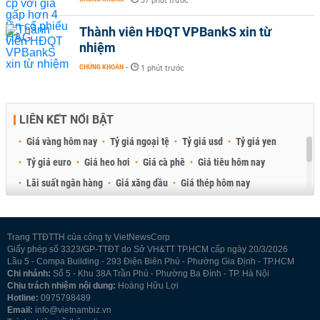
37 phút trước
Thành viên HĐQT VPBankS xin từ
nhiệm
CHỨNG KHOÁN
-
1 phút trước
LIÊN KẾT NỔI BẬT
Giá vàng hôm nay
Tỷ giá ngoại tệ
Tỷ giá usd
Tỷ giá yen
Tỷ giá euro
Giá heo hơi
Giá cà phê
Giá tiêu hôm nay
Lãi suất ngân hàng
Giá xăng dầu
Giá thép hôm nay
Giá sầu riêng
Giá thịt heo
Giá gạo
Giá cao su
Best Retail Brokers
Diễn đàn đầu tư Việt Nam 2026
Trang TTĐTTH của công ty VietNewsCorp
Giấy phép số 3323/GP-TTĐT do Sở VH&TT TP.HCM cấp ngày 20/3/2026
Lầu 5 - Compa Building - 293 Điện Biên Phủ - Phường Gia Định - TP.HCM
Chi nhánh:
Số 5 - Khu 38A Trần Phú - Phường Ba Đình - TP. Hà Nội
Chịu trách nhiệm nội dung:
Hoàng Hữu Lợi
Hotline:
0975798489
Email:
info@vietnambiz.vn