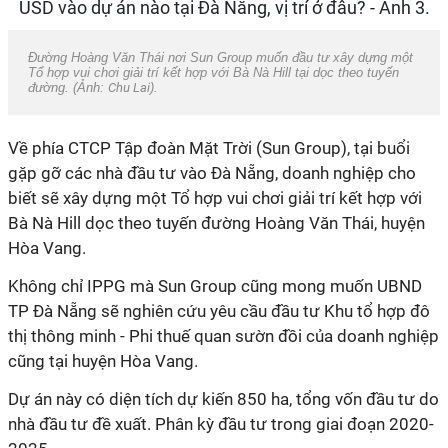
Đường Hoàng Văn Thái nơi Sun Group muốn đầu tư xây dựng một
Tổ hợp vui chơi giải trí kết hợp với Bà Nà Hill tại dọc theo tuyến
đường. (Ảnh:
Chu Lai
).
Về phía CTCP Tập đoàn Mặt Trời (Sun Group), tại buổi
gặp gỡ các nhà đầu tư vào Đà Nẵng, doanh nghiệp cho
biết sẽ xây dựng một Tổ hợp vui chơi giải trí kết hợp với
Bà Nà Hill dọc theo tuyến đường Hoàng Văn Thái, huyện
Hòa Vang.
Không chỉ IPPG mà Sun Group cũng mong muốn UBND
TP Đà Nẵng sẽ nghiên cứu yêu cầu đầu tư Khu tổ hợp đô
thị thông minh - Phi thuế quan sườn đồi của doanh nghiệp
cũng tại huyện Hòa Vang.
Dự án này có diện tích dự kiến 850 ha, tổng vốn đầu tư do
nhà đầu tư đề xuất. Phân kỳ đầu tư trong giai đoạn 2020-