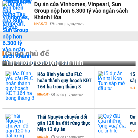
Dự án của Vinhomes, Vinpearl, Sun
Group nộp hơn 6.300 tỷ vào ngân sách
Khánh Hòa
NHÀ ĐẤT
-
06:00 | 07/04/2026
Cùng chủ đề
Thị trường bất động sản tỉnh
Hòa Bình yêu cầu FLC
15 
hoàn thành quy hoạch KĐT
sắp
164 ha trong tháng 8
NHÀ Đ
NHÀ ĐẤT
-
07:00 | 17/08/2021
Thái Nguyên chuyển đổi
Quỹ
gần 120 ha đất rừng thực
vua’
hiện 13 dự án
NHÀ Đ
NHÀ ĐẤT
-
07:00 | 16/08/2021