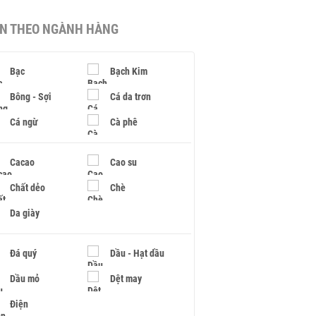
IN THEO NGÀNH HÀNG
Bạc
Bạch Kim
Bông - Sợi
Cá da trơn
Cá ngừ
Cà phê
Cacao
Cao su
Chất dẻo
Chè
Da giày
Đá quý
Dầu - Hạt dầu
Dầu mỏ
Dệt may
Điện