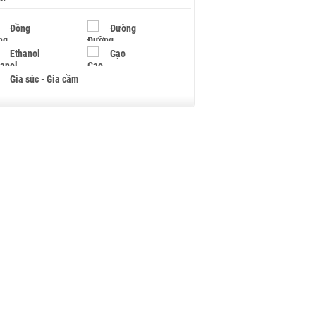
Đồng
Đường
Ethanol
Gạo
Gia súc - Gia cầm
Giấy
Gỗ
Hạt điều
Hồ tiêu - Hạt tiêu
Khí đốt
Kim loại khác
Mắc ca
Muối
Ngũ cốc
Nhựa - Hạt nhựa
Palladium
Phân bón