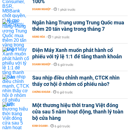
100%
DOANH NGHIỆP
-
1 phút trước
Ngân hàng Trung ương Trung Quốc mua
thêm 20 tấn vàng trong tháng 7
HÀNG HÓA
-
1 phút trước
Điện Máy Xanh muốn phát hành cổ
phiếu với tỷ lệ 1:1 để tăng thanh khoản
DOANH NGHIỆP
-
6 giờ trước
Sau nhịp điều chỉnh mạnh, CTCK nhìn
thấy cơ hội ở nhóm cổ phiếu nào?
CHỨNG KHOÁN
-
6 giờ trước
Một thương hiệu thời trang Việt đóng
cửa sau 5 năm hoạt động, thanh lý toàn
bộ cửa hàng
KINH DOANH
-
6 giờ trước