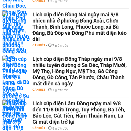
CẦN BIẾT
-
5 giờ trước
Lịch cúp điện Đồng Nai ngày mai 9/8
nhiều nhà ở phường Đồng Xoài, Chơn
Thành, Bình Long, Phước Long, xã Bù
Đăng, Bù Đốp và Đồng Phú mất điện kéo
dài
CẦN BIẾT
-
7 giờ trước
Lịch cúp điện Đồng Tháp ngày mai 9/8
nhiều tuyến đường ở Sa Đéc, Tháp Mười,
Mỹ Thọ, Hồng Ngự, Mỹ Tho, Gò Công
Đông, Gò Công, Tân Phước, Châu Thành
mất điện cả ngày
CẦN BIẾT
-
7 giờ trước
Lịch cúp điện Lâm Đồng ngày mai 9/8
đến 11/8 Đức Trọng, Tuy Phong, Đạ Tẻh,
Bảo Lộc, Cát Tiên, Hàm Thuận Nam, La
Gi mất điện trở lại
CẦN BIẾT
-
8 giờ trước