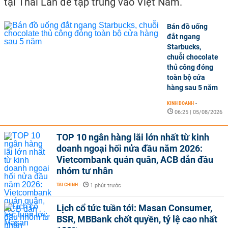
tại Thái Lan để tập trung vào Việt Nam.
Bán đồ uống
đắt ngang
Starbucks,
chuỗi chocolate
thủ công đóng
toàn bộ cửa
hàng sau 5 năm
KINH DOANH
-
06:25 | 05/08/2026
TOP 10 ngân hàng lãi lớn nhất từ kinh
doanh ngoại hối nửa đầu năm 2026:
Vietcombank quán quân, ACB dẫn đầu
nhóm tư nhân
TÀI CHÍNH
-
1 phút trước
Lịch cổ tức tuần tới: Masan Consumer,
BSR, MBBank chốt quyền, tỷ lệ cao nhất