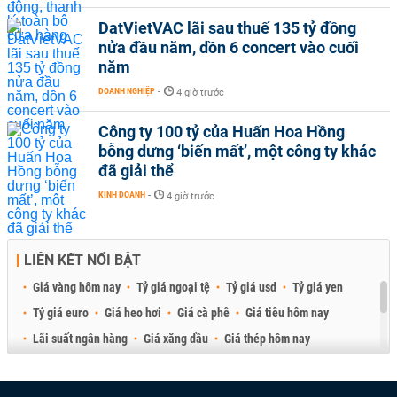
DatVietVAC lãi sau thuế 135 tỷ đồng
nửa đầu năm, dồn 6 concert vào cuối
năm
DOANH NGHIỆP
-
4 giờ trước
Công ty 100 tỷ của Huấn Hoa Hồng
bỗng dưng ‘biến mất’, một công ty khác
đã giải thể
KINH DOANH
-
4 giờ trước
LIÊN KẾT NỔI BẬT
Giá vàng hôm nay
Tỷ giá ngoại tệ
Tỷ giá usd
Tỷ giá yen
Tỷ giá euro
Giá heo hơi
Giá cà phê
Giá tiêu hôm nay
Lãi suất ngân hàng
Giá xăng dầu
Giá thép hôm nay
Giá sầu riêng
Giá thịt heo
Giá gạo
Giá cao su
Best Retail Brokers
Diễn đàn đầu tư Việt Nam 2026