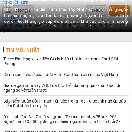
nhất
Chủ đề “Lịch cúp điện Bến Cầu Tây Ninh” cập nhật hằng ngày
Theo ngày
TRƯỚC
SAU
tình hình ngừng cấp điện tại địa phương. Người dân có thể theo
dõi chi tiết khung giờ cúp điện, phạm vi khu vực chịu ảnh hưởng
cũng như nguyên nhân mất điện, từ đó sắp xếp sinh hoạt và công
việc một cách thuận tiện hơn.
Giới thiệu về chủ đề Lịch cúp điện Bến Cầu Tây Ninh
Chủ đề cập nhật lịch cúp điện Bến Cầu Tây Ninh giúp người dân
TIN MỚI NHẤT
và doanh nghiệp trên địa bàn nắm bắt kịp thời tình hình cung cấp
điện để chủ động hơn trong công việc và đời sống hằng ngày. Nội
Tasco lên tiếng vụ xe điện Geely bị từ chối tại trạm sạc Ford Giải
dung cập nhật bao gồm:
Phóng
Thời gian cúp điện:
Thông tin rõ ràng về ngày, giờ bắt đầu và
kết thúc của từng đợt ngừng cấp điện, hỗ trợ việc sắp xếp hoạt
Chính sách nhà ở của nước Anh - Góc tham chiếu cho Việt Nam
động phù hợp.
Khu vực ảnh hưởng:
Danh sách các ấp hoặc khu vực cụ thể bị
Giá lúa gạo hôm nay 7/8: Lúa tươi tiếp đà tăng, gạo xuất khẩu đi
ngang so với tuần trước
tác động, giúp cộng đồng chuẩn bị trước để hạn chế gián đoạn.
Nguyên nhân mất điện:
Bao gồm nhiều yếu tố như bảo trì, nâng
Bảo hiểm Quân đội 11 năm liên tiếp trong Top 10 Doanh nghiệp Bảo
cấp lưới điện, xử lý sự cố kỹ thuật hoặc thực hiện điều tiết nhằm
hiểm Phi nhân thọ uy tín
đảm bảo an toàn và ổn định hệ thống.
Hướng dẫn đối phó:
Đưa ra các giải pháp thiết thực giúp người
Dàn lãnh đạo GenZ nhà Vingroup, Techcombank, VPBank, PC1:
dân và doanh nghiệp giảm thiểu bất tiện khi có lịch cúp điện, từ
Người nắm 10.000 tỷ đồng cổ phiếu, người làm chủ tịch ở tuổi 27
chuẩn bị nguồn sáng thay thế, bảo quản thực phẩm cho đến bảo