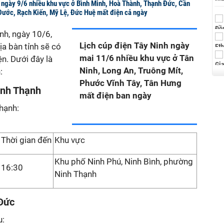
h ngày 9/6 nhiều khu vực ở Bình Minh, Hoà Thành, Thạnh Đức, Cần
Đước, Rạch Kiến, Mỹ Lệ, Đức Huệ mất điện cả ngày
nh, ngày 10/6,
Lịch cúp điện Tây Ninh ngày
ịa bàn tỉnh sẽ có
mai 11/6 nhiều khu vực ở Tân
n. Dưới đây là
Ninh, Long An, Truông Mít,
:
Phước Vĩnh Tây, Tân Hưng
inh Thạnh
mất điện ban ngày
hạnh:
Thời gian đến
Khu vực
Khu phố Ninh Phú, Ninh Bình, phường
16:30
Ninh Thạnh
 Đức
u: