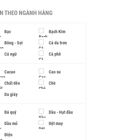
IN THEO NGÀNH HÀNG
Bạc
Bạch Kim
Bông - Sợi
Cá da trơn
Cá ngừ
Cà phê
Cacao
Cao su
Chất dẻo
Chè
Da giày
Đá quý
Dầu - Hạt dầu
Dầu mỏ
Dệt may
Điện