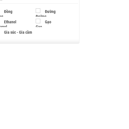
Đồng
Đường
Ethanol
Gạo
Gia súc - Gia cầm
Giấy
Gỗ
Hạt điều
Hồ tiêu - Hạt tiêu
Khí đốt
Kim loại khác
Mắc ca
Muối
Ngũ cốc
Nhựa - Hạt nhựa
Palladium
Phân bón