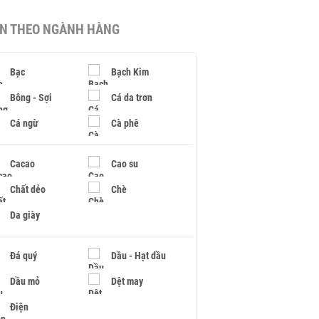
IN THEO NGÀNH HÀNG
Bạc
Bạch Kim
Bông - Sợi
Cá da trơn
Cá ngừ
Cà phê
Cacao
Cao su
Chất dẻo
Chè
Da giày
Đá quý
Dầu - Hạt dầu
Dầu mỏ
Dệt may
Điện