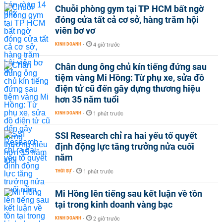
Chuỗi phòng gym tại TP HCM bất ngờ
đóng cửa tất cả cơ sở, hàng trăm hội
viên bơ vơ
KINH DOANH
-
4 giờ trước
Chân dung ông chủ kín tiếng đứng sau
tiệm vàng Mi Hồng: Từ phụ xe, sửa đồ
điện tử cũ đến gây dựng thương hiệu
hơn 35 năm tuổi
KINH DOANH
-
1 phút trước
SSI Research chỉ ra hai yếu tố quyết
định động lực tăng trưởng nửa cuối
năm
THỜI SỰ
-
1 phút trước
Mi Hồng lên tiếng sau kết luận về tồn
tại trong kinh doanh vàng bạc
KINH DOANH
-
2 giờ trước