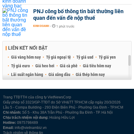
PNJ công bố thông tin bất thường liên
quan đến vấn đề nộp thuế
KINH DOANH
-
1 phút trước
LIÊN KẾT NỔI BẬT
Giá vàng hôm nay
Tỷ giá ngoại tệ
Tỷ giá usd
Tỷ giá yen
Tỷ giá euro
Giá heo hơi
Giá cà phê
Giá tiêu hôm nay
Lãi suất ngân hàng
Giá xăng dầu
Giá thép hôm nay
Giá sầu riêng
Giá thịt heo
Giá gạo
Giá cao su
Best Retail Brokers
Diễn đàn đầu tư Việt Nam 2026
Trang TTĐTTH của công ty VietNewsCorp
Giấy phép số 3323/GP-TTĐT do Sở VH&TT TP.HCM cấp ngày 20/3/2026
Lầu 5 - Compa Building - 293 Điện Biên Phủ - Phường Gia Định - TP.HCM
Chi nhánh:
Số 5 - Khu 38A Trần Phú - Phường Ba Đình - TP. Hà Nội
Chịu trách nhiệm nội dung:
Hoàng Hữu Lợi
Hotline:
0975798489
Email:
info@vietnambiz.vn
Trách nhiệm về thông tin