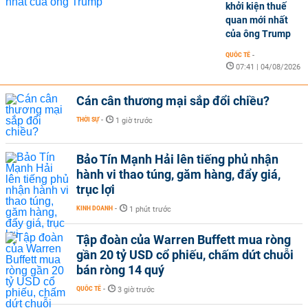
khởi kiện thuế
quan mới nhất
của ông Trump
QUỐC TẾ
-
07:41 | 04/08/2026
Cán cân thương mại sắp đổi chiều?
THỜI SỰ
-
1 giờ trước
Bảo Tín Mạnh Hải lên tiếng phủ nhận
hành vi thao túng, găm hàng, đẩy giá,
trục lợi
KINH DOANH
-
1 phút trước
Tập đoàn của Warren Buffett mua ròng
gần 20 tỷ USD cổ phiếu, chấm dứt chuỗi
bán ròng 14 quý
QUỐC TẾ
-
3 giờ trước