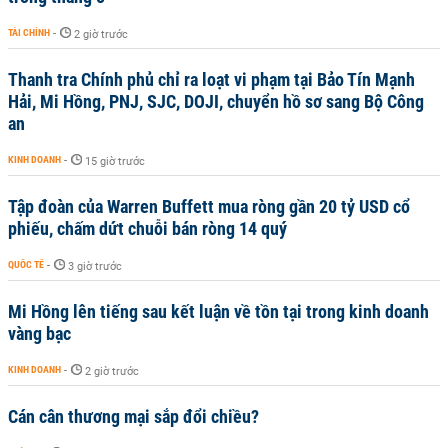
TÀI CHÍNH
-
2 giờ trước
Thanh tra Chính phủ chỉ ra loạt vi phạm tại Bảo Tín Mạnh
Hải, Mi Hồng, PNJ, SJC, DOJI, chuyển hồ sơ sang Bộ Công
an
KINH DOANH
-
15 giờ trước
Tập đoàn của Warren Buffett mua ròng gần 20 tỷ USD cổ
phiếu, chấm dứt chuỗi bán ròng 14 quý
QUỐC TẾ
-
3 giờ trước
Mi Hồng lên tiếng sau kết luận về tồn tại trong kinh doanh
vàng bạc
KINH DOANH
-
2 giờ trước
Cán cân thương mại sắp đổi chiều?