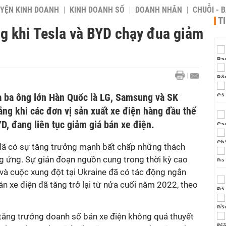
YỆN KINH DOANH
KINH DOANH SỐ
DOANH NHÂN
CHUỖI - 
T
ng khi Tesla và BYD chạy đua giảm
ủa ba ông lớn Hàn Quốc là LG, Samsung và SK
ắng khi các đơn vị sản xuất xe điện hàng đầu thế
YD, đang liên tục giảm giá bán xe điện.
 đã có sự tăng trưởng mạnh bất chấp những thách
ng ứng. Sự gián đoạn nguồn cung trong thời kỳ cao
và cuộc xung đột tại Ukraine đã có tác động ngắn
n xe điện đã tăng trở lại từ nửa cuối năm 2022, theo
ăng trưởng doanh số bán xe điện không quá thuyết