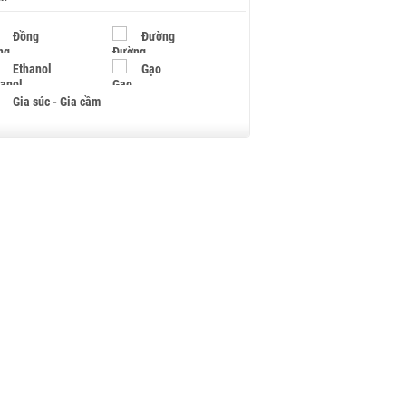
Đồng
Đường
Ethanol
Gạo
Gia súc - Gia cầm
Giấy
Gỗ
Hạt điều
Hồ tiêu - Hạt tiêu
Khí đốt
Kim loại khác
Mắc ca
Muối
Ngũ cốc
Nhựa - Hạt nhựa
Palladium
Phân bón