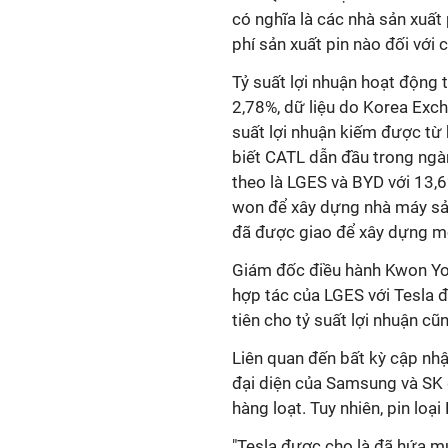
có nghĩa là các nhà sản xuất
phí sản xuất pin nào đối với 
Tỷ suất lợi nhuận hoạt động
2,78%, dữ liệu do Korea Exch
suất lợi nhuận kiếm được từ
biết CATL dẫn đầu trong ngàn
theo là LGES và BYD với 13,6
won để xây dựng nhà máy sản 
đã được giao để xây dựng mộ
Giám đốc điều hành Kwon You
hợp tác của LGES với Tesla đ
tiên cho tỷ suất lợi nhuận cũn
Liên quan đến bất kỳ cập nhật
đại diện của Samsung và SK 
hàng loạt. Tuy nhiên, pin loạ
"Tesla được cho là đã hứa mu