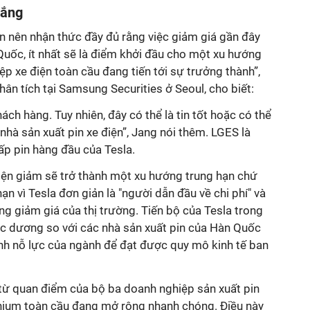
lắng
 nên nhận thức đầy đủ rằng việc giảm giá gần đây
uốc, ít nhất sẽ là điểm khởi đầu cho một xu hướng
ệp xe điện toàn cầu đang tiến tới sự trưởng thành”,
n tích tại Samsung Securities ở Seoul, cho biết:
hách hàng. Tuy nhiên, đây có thể là tin tốt hoặc có thể
 nhà sản xuất pin xe điện”, Jang nói thêm. LGES là
p pin hàng đầu của Tesla.
iện giảm sẽ trở thành một xu hướng trung hạn chứ
n vì Tesla đơn giản là "người dẫn đầu về chi phí" và
g giảm giá của thị trường. Tiến bộ của Tesla trong
ực dương so với các nhà sản xuất pin của Hàn Quốc
h nỗ lực của ngành để đạt được quy mô kinh tế ban
từ quan điểm của bộ ba doanh nghiệp sản xuất pin
ithium toàn cầu đang mở rộng nhanh chóng. Điều này