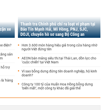
Thanh tra Chính phủ chỉ ra loạt vi phạm tại
 cận xe
Bảo Tín Mạnh Hải, Mi Hồng, PNJ, SJC,
DOJI, chuyển hồ sơ sang Bộ Công an
xe điện?
Hơn 3.600 món hàng hiệu giả trong cửa hàng nhờ
người Việt đứng tên
xăng sản
ếm
AEON bán mảng siêu thị tại Thái Lan, dồn lực cho
‘cuộc chiến’ tại Việt Nam
 hỗ trợ
Vì sao bỗng dưng đứng tên doanh nghiệp, hộ kinh
doanh?
 là 'hàng
Công ty 100 tỷ của Huấn Hoa Hồng bỗng dưng
‘biến mất’, một công ty khác đã giải thể