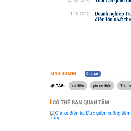
Thái Lan giảm th
04-02-2023
Doanh nghiệp Tru
11-10-2022
điện lớn nhất th
KINH DOANH
Chia sẻ
xe điện
pin xe điện
Thị tr
TAG:
CÓ THỂ BẠN QUAN TÂM