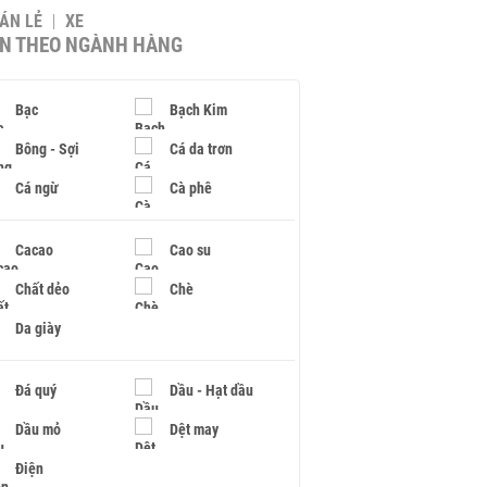
BÁN LẺ
XE
IN THEO NGÀNH HÀNG
Bạc
Bạch Kim
Bông - Sợi
Cá da trơn
Cá ngừ
Cà phê
Cacao
Cao su
Chất dẻo
Chè
Da giày
Đá quý
Dầu - Hạt dầu
Dầu mỏ
Dệt may
Điện