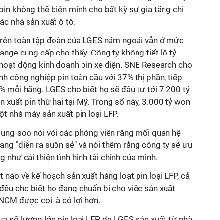
 pin không thể biện minh cho bất kỳ sự gia tăng chi
các nhà sản xuất ô tô.
 trên toàn tập đoàn của LGES năm ngoái vẫn ở mức
ange cung cấp cho thấy. Công ty không tiết lộ tỷ
 hoạt động kinh doanh pin xe điện. SNE Research cho
h công nghiệp pin toàn cầu với 37% thị phần, tiếp
% mỗi hãng. LGES cho biết họ sẽ đầu tư tới 7.200 tỷ
xuất pin thứ hai tại Mỹ. Trong số này, 3.000 tỷ won
t nhà máy sản xuất pin loại LFP.
ng-soo nói với các phóng viên rằng mối quan hệ
ang "diễn ra suôn sẻ" và nói thêm rằng công ty sẽ ưu
g như cải thiện tình hình tài chính của mình.
 nào về kế hoạch sản xuất hàng loạt pin loại LFP, cả
đều cho biết họ đang chuẩn bị cho việc sản xuất
i NCM được coi là có lợi hơn.
a số lượng lớn pin loại LFP do LGES sản xuất từ nhà