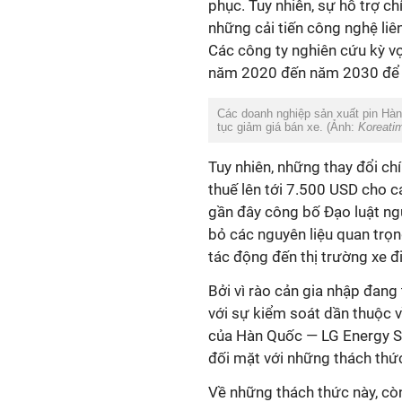
phục. Tuy nhiên, sự hỗ trợ 
những cải tiến công nghệ liên
Các công ty nghiên cứu kỳ vọn
năm 2020 đến năm 2030 để đ
Các doanh nghiệp sản xuất pin Hàn 
tục giảm giá bán xe. (Ảnh:
Koreati
Tuy nhiên, những thay đổi ch
thuế lên tới 7.500 USD cho c
gần đây công bố Đạo luật ng
bỏ các nguyên liệu quan trọ
tác động đến thị trường xe đ
Bởi vì rào cản gia nhập đang 
với sự kiểm soát dần thuộc v
của Hàn Quốc ― LG Energy S
đối mặt với những thách thứ
Về những thách thức này, cò