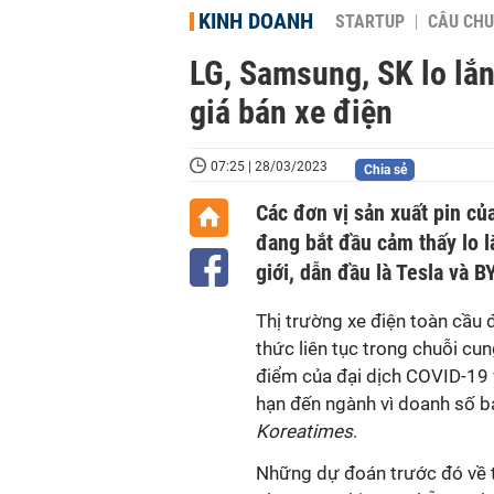
KINH DOANH
STARTUP
CÂU CHU
LG, Samsung, SK lo lắ
giá bán xe điện
07:25 | 28/03/2023
Chia sẻ
Các đơn vị sản xuất pin c
đang bắt đầu cảm thấy lo l
giới, dẫn đầu là Tesla và B
Thị trường xe điện toàn cầu
thức liên tục trong chuỗi cu
điểm của đại dịch COVID-19 
hạn đến ngành vì doanh số bá
Koreatimes
.
Những dự đoán trước đó về t