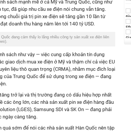
chính sách mạnh mẽ ở cả Mỹ và Trung Quốc, cũng như
 tục, đã giúp nhu cầu xe điện nói chung vẫn tăng.
g chuỗi giá trị pin xe điện sẽ tăng gần 10 lần từ
ạt doanh thu hàng năm lên tới 140 tỷ USD.
Quốc đang cảm thấy lo lắng nhiều công ty sản xuất xe điện liên
mes
).
ính sách như vậy ― việc cung cấp khoản tín dụng
ác giao dịch mua xe điện ở Mỹ và thậm chí cả việc EU
uyên liệu thô quan trọng (CRMA), nhằm mục đích loại
ng của Trung Quốc để sử dụng trong xe điện ― đang
iện.
tăng trở lại và thị trường đang có dấu hiệu hợp nhất
ề các ông lớn, các nhà sản xuất pin xe điện hàng đầu
olution (LGES), Samsung SDI và SK On ― đang phải
c ngày càng tăng.
n quá sớm để nói các nhà sản xuất Hàn Quốc nên tập