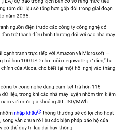
(IEA) dự báo trong kịch bản cơ sở rằng mức tiêu
ung tâm dữ liệu sẽ tăng hơn gấp đôi trong giai đoạn
ào năm 2035.
tranh nguồn điện trước các công ty công nghệ có
 dần trở thành điều bình thường đối với các nhà máy
ải cạnh tranh trực tiếp với Amazon và Microsoft —
g trả hơn 100 USD cho mỗi megawatt-giờ điện,” bà
chính của Alcoa, cho biết tại một hội nghị vào tháng
 công ty công nghệ đang cam kết trả hơn 115
ữ liệu, trong khi các nhà máy luyện nhôm tìm kiếm
0 năm với mức giá khoảng 40 USD/MWh.
 nhôm
nhập khẩu
thông thường sẽ có lợi cho hoạt
 song vẫn chưa rõ liệu các biện pháp bảo hộ của
 có thể duy trì lâu dài hay không.