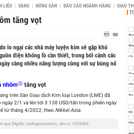
 LIỆU
VÀNG
NÔNG SẢN
BÁO CÁO NGÀNH HÀNG
GIAO T
T
hôm tăng vọt
o lo ngại các nhà máy luyện kim sẽ gặp khó
uồn điện khổng lồ cần thiết, trong bối cảnh các
 ngày càng nhiều năng lượng cùng với sự bùng nổ
á nhôm
tăng vọt
ng trên Sàn Giao dịch Kim loại London (LME) đã
ngày 2/1 và lên tới 3.138 USD/tấn trong phiên ngày
kể từ tháng 4/2022, theo
Nikkei Asia.
năm qua (Nguồn:
tradingeconomics, đơn vị: USD/tấn
).