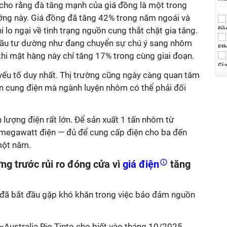
 cho rằng đà tăng mạnh của giá đồng là một trong
ớng này. Giá đồng đã tăng 42% trong năm ngoái và
hi lo ngại về tình trạng nguồn cung thắt chặt gia tăng.
 đầu tư dường như đang chuyển sự chú ý sang nhôm
hi mặt hàng này chỉ tăng 17% trong cùng giai đoạn.
 yếu tố duy nhất. Thị trường cũng ngày càng quan tâm
n cung điện mà ngành luyện nhôm có thể phải đối
n lượng điện rất lớn. Để sản xuất 1 tấn nhôm từ
 megawatt điện — đủ để cung cấp điện cho ba đến
một năm.
g trước rủi ro đóng cửa vì
giá điện
tăng
đã bắt đầu gặp khó khăn trong việc bảo đảm nguồn
Australia Rio Tinto cho biết vào tháng 10/2025