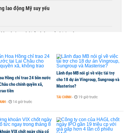
ờng lao động Mỹ suy yếu
hìn thấy cơ hội ở nhóm cổ phiếu nào?
Lãnh đạo MB nói gì về việc tài trợ
oa Hồng chỉ trao 24 bồn nước
cho 18 dự án Vingroup, Sungroup và
 Châu cho chính quyền xã,
Masterise?
rao tiền
TÀI CHÍNH
-
19 giờ trước
OANH
-
14 giờ trước
khoán VIX chốt ngày chia cổ