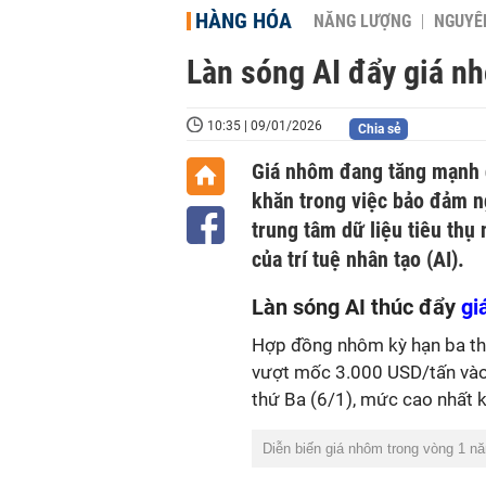
HÀNG HÓA
NĂNG LƯỢNG
NGUYÊN
Làn sóng AI đẩy giá n
10:35 | 09/01/2026
Chia sẻ
Giá nhôm đang tăng mạnh d
khăn trong việc bảo đảm ng
trung tâm dữ liệu tiêu thụ
của trí tuệ nhân tạo (AI).
Làn sóng AI thúc đẩy
gi
Hợp đồng nhôm kỳ hạn ba thá
vượt mốc 3.000 USD/tấn vào 
thứ Ba (6/1), mức cao nhất 
Diễn biến giá nhôm trong vòng 1 