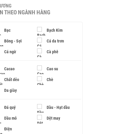
HƯƠNG
IN THEO NGÀNH HÀNG
Bạc
Bạch Kim
Bông - Sợi
Cá da trơn
Cá ngừ
Cà phê
Cacao
Cao su
Chất dẻo
Chè
Da giày
Đá quý
Dầu - Hạt dầu
Dầu mỏ
Dệt may
Điện