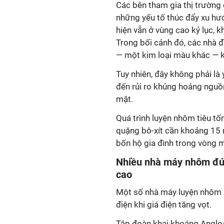
Các bên tham gia thị trường
những yếu tố thúc đẩy xu hư
hiện vẫn ở vùng cao kỷ lục, k
Trong bối cảnh đó, các nhà
— một kim loại màu khác — k
Tuy nhiên, đây không phải là
đến rủi ro khủng hoảng nguồ
mặt.
Quá trình luyện nhôm tiêu tố
quặng bô-xít cần khoảng 15
bốn hộ gia đình trong vòng 
Nhiều nhà máy nhôm đứn
cao
Một số nhà máy luyện nhôm 
điện khi giá điện tăng vọt.
Tập đoàn khai khoáng Anglo–