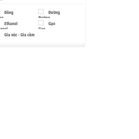
Đồng
Đường
Ethanol
Gạo
Gia súc - Gia cầm
Giấy
Gỗ
Hạt điều
Hồ tiêu - Hạt tiêu
Khí đốt
Kim loại khác
Mắc ca
Muối
Ngũ cốc
Nhựa - Hạt nhựa
Palladium
Phân bón