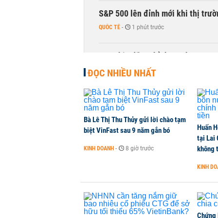
S&P 500 lên đỉnh mới khi thị trư
QUỐC TẾ
-
1 phút trước
Sau nhịp điều chỉnh mạnh, CTCK n
CHỨNG KHOÁN
-
1 phút trước
ĐỌC NHIỀU NHẤT
Bà Lê Thị Thu Thủy gửi lời chào tạm
Huấn H
biệt VinFast sau 9 năm gắn bó
tại Lai
không t
KINH DOANH
-
8 giờ trước
KINH D
Chứng 