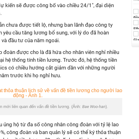
ự kiến sẽ được công bố vào chiều 24/1", đại diện
.
vẫn chưa được tiết lộ, nhưng ban lãnh đạo công ty
n yêu cầu tăng lương bổ sung, với lý do đã hoàn
 và đầu tư của năm ngoái.
p đoàn được cho là đã hứa cho nhân viên nghỉ nhiều
i hệ thống tính tiền lương. Trước đó, hệ thống tiền
ics có chiều hướng cắt giảm dần với những người
năm trước khi họ nghỉ hưu.
 mới liên quan đến vấn đề tiền lương. (Ảnh:
Bae Woo-han
).
 ủng hộ từ đa số công nhân công đoàn với tỷ lệ lao
50%, công đoàn và ban quản lý sẽ có thể ký thỏa thuận