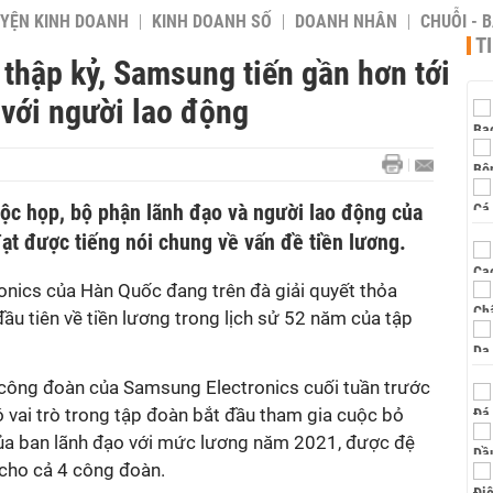
YỆN KINH DOANH
KINH DOANH SỐ
DOANH NHÂN
CHUỖI - 
T
 thập kỷ, Samsung tiến gần hơn tới
 với người lao động
ộc họp, bộ phận lãnh đạo và người lao động của
ạt được tiếng nói chung về vấn đề tiền lương.
nics của Hàn Quốc đang trên đà giải quyết thỏa
ầu tiên về tiền lương trong lịch sử 52 năm của tập
 công đoàn của Samsung Electronics cuối tuần trước
 vai trò trong tập đoàn bắt đầu tham gia cuộc bỏ
của ban lãnh đạo với mức lương năm 2021, được đệ
 cho cả 4 công đoàn.