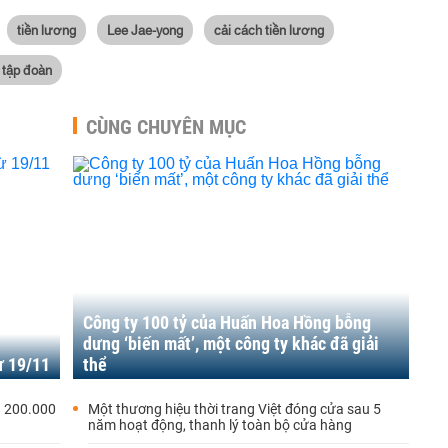
tiền lương
Lee Jae-yong
cải cách tiền lương
 tập đoàn
CÙNG CHUYÊN MỤC
Công ty 100 tỷ của Huấn Hoa Hồng bỗng
dưng ‘biến mất’, một công ty khác đã giải
ừ 19/11
thể
a 200.000
Một thương hiệu thời trang Việt đóng cửa sau 5
năm hoạt động, thanh lý toàn bộ cửa hàng