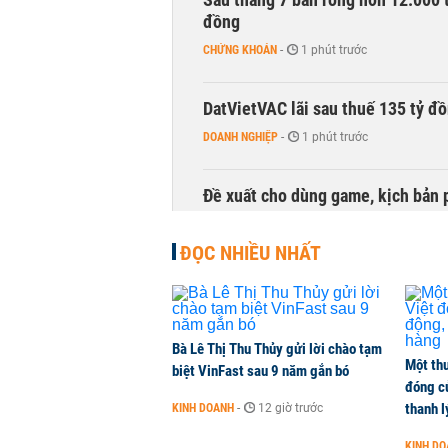
đồng
CHỨNG KHOÁN
-
1 phút trước
DatVietVAC lãi sau thuế 135 tỷ đ
DOANH NGHIỆP
-
1 phút trước
Đề xuất cho dùng game, kịch bản 
TÀI CHÍNH
-
1 phút trước
ĐỌC NHIỀU NHẤT
Bà Lê Thị Thu Thủy gửi lời chào tạm
Một thư
biệt VinFast sau 9 năm gắn bó
đóng c
thanh l
KINH DOANH
-
12 giờ trước
KINH D