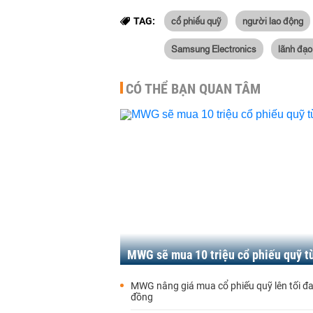
cổ phiếu quỹ
người lao động
TAG:
Samsung Electronics
lãnh đạo
CÓ THỂ BẠN QUAN TÂM
MWG sẽ mua 10 triệu cổ phiếu quỹ t
MWG nâng giá mua cổ phiếu quỹ lên tối đ
đồng