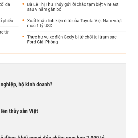
tối đa
Bà Lê Thị Thu Thủy gửi lời chào tạm biệt VinFast
sau 9 năm gắn bó
ổ phiếu
Xuất khẩu linh kiện ô tô của Toyota Việt Nam vượt
mốc 1 tỷ USD
ực từ
Thực hư vụ xe điện Geely bị từ chối tại trạm sạc
Ford Giải Phóng
 nghiệp, hộ kinh doanh?
lên thủy sản Việt
tỷ đồng, khối ngoại đảo chiều gom hơn 2.000 tỷ