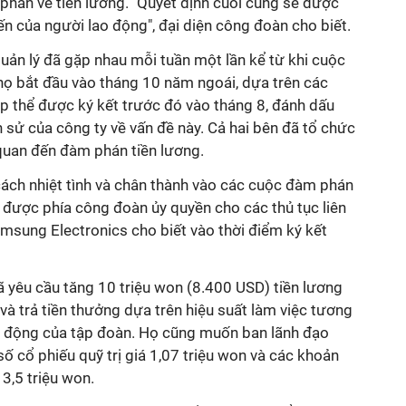
phán về tiền lương. "Quyết định cuối cùng sẽ được
ến của người lao động", đại diện công đoàn cho biết.
uản lý đã gặp nhau mỗi tuần một lần kể từ khi cuộc
họ bắt đầu vào tháng 10 năm ngoái, dựa trên các
p thể được ký kết trước đó vào tháng 8, đánh dấu
h sử của công ty về vấn đề này. Cả hai bên đã tổ chức
quan đến đàm phán tiền lương.
cách nhiệt tình và chân thành vào các cuộc đàm phán
 được phía công đoàn ủy quyền cho các thủ tục liên
msung Electronics cho biết vào thời điểm ký kết
 yêu cầu tăng 10 triệu won (8.400 USD) tiền lương
à trả tiền thưởng dựa trên hiệu suất làm việc tương
t động của tập đoàn. Họ cũng muốn ban lãnh đạo
ố cổ phiếu quỹ trị giá 1,07 triệu won và các khoản
 3,5 triệu won.