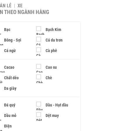
BÁN LẺ
XE
IN THEO NGÀNH HÀNG
Bạc
Bạch Kim
Bông - Sợi
Cá da trơn
Cá ngừ
Cà phê
Cacao
Cao su
Chất dẻo
Chè
Da giày
Đá quý
Dầu - Hạt dầu
Dầu mỏ
Dệt may
Điện