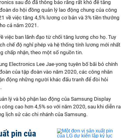
onics sau đó đã thông báo rằng rất khó để tăng
 đoàn do hội đồng quản lý lao động chung của công
21 về việc tăng 4,5% lương cơ bản và 3% tiền thưởng
 cho cả năm 2021.
 việc ban lãnh đạo từ chối tăng lương cho họ. Tuy
ch chế độ nghỉ phép và hệ thống tính lương mới nhất
g chấp nhận, theo một số nguồn tin.
ung Electronics Lee Jae-yong tuyên bố bãi bỏ chính
 đoàn của tập đoàn vào năm 2020, các công nhân
n động những người khác đấu tranh để đòi hỏi
g.
ản lý và bộ phận lao động của Samsung Display
 công cao hơn 4,5% so với năm 2020, sau khi diễn ra
ong lịch sử các chi nhánh của Samsung.
uất pin của