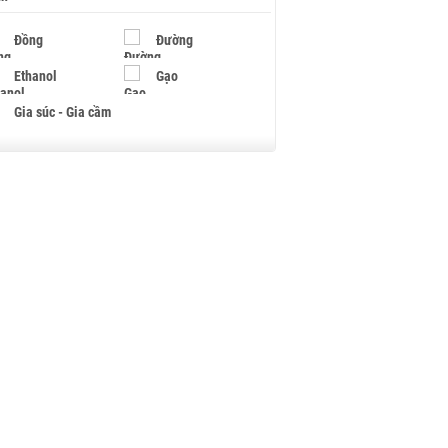
Đồng
Đường
Ethanol
Gạo
Gia súc - Gia cầm
Giấy
Gỗ
Hạt điều
Hồ tiêu - Hạt tiêu
Khí đốt
Kim loại khác
Mắc ca
Muối
Ngũ cốc
Nhựa - Hạt nhựa
Palladium
Phân bón