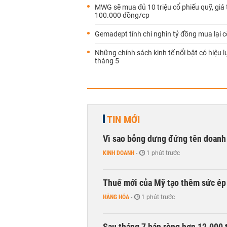
MWG sẽ mua đủ 10 triệu cổ phiếu quỹ, giá 
100.000 đồng/cp
Gemadept tính chi nghìn tỷ đồng mua lại c
Những chính sách kinh tế nổi bật có hiệu l
tháng 5
TIN MỚI
Vì sao bỗng dưng đứng tên doanh
KINH DOANH
-
1 phút trước
Thuế mới của Mỹ tạo thêm sức ép 
HÀNG HÓA
-
1 phút trước
Sau tháng 7 bán ròng hơn 12.000 