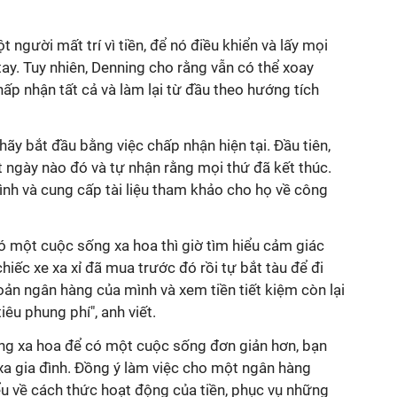
t người mất trí vì tiền, để nó điều khiển và lấy mọi
ay. Tuy nhiên, Denning cho rằng vẫn có thể xoay
p nhận tất cả và làm lại từ đầu theo hướng tích
hãy bắt đầu bằng việc chấp nhận hiện tại. Đầu tiên,
ngày nào đó và tự nhận rằng mọi thứ đã kết thúc.
ình và cung cấp tài liệu tham khảo cho họ về công
 có một cuộc sống xa hoa thì giờ tìm hiểu cảm giác
chiếc xe xa xỉ đã mua trước đó rồi tự bắt tàu để đi
oản ngân hàng của mình và xem tiền tiết kiệm còn lại
iêu phung phí", anh viết.
ng xa hoa để có một cuộc sống đơn giản hơn, bạn
xa gia đình. Đồng ý làm việc cho một ngân hàng
ểu về cách thức hoạt động của tiền, phục vụ những