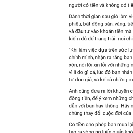
người có tiền và không có tiề
Dành thời gian sau giờ làm vi
phiếu, bất động sản, vàng, tiề
và đầu tư vào khoản tiền mà 
kiếm đủ để trang trải mọi ch
"Khi làm việc dựa trên sức lự
chính mình, nhận ra rằng bạn
xộn, nói lời xin lỗi với nhữn
vì lí do gì cả, lúc đó bạn nhậ
từ độc giả, và kể cả những m
Anh cũng đưa ra lời khuyên 
đồng tiền, để ý xem những ch
dẫn với bạn hay không. Hãy 
chúng thay đổi cuộc đời của 
Có tiền cho phép bạn mua lại 
tạo ra vòng nợ luẩn quẩn khô