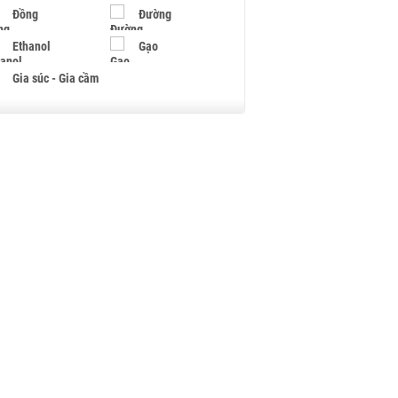
Đồng
Đường
Ethanol
Gạo
Gia súc - Gia cầm
Giấy
Gỗ
Hạt điều
Hồ tiêu - Hạt tiêu
Khí đốt
Kim loại khác
Mắc ca
Muối
Ngũ cốc
Nhựa - Hạt nhựa
Palladium
Phân bón
Rau - Củ -Quả
Sắt thép