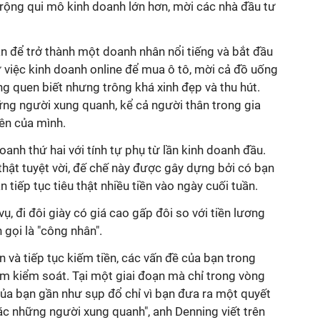
 rộng qui mô kinh doanh lớn hơn, mời các nhà đầu tư
ẵn để trở thành một doanh nhân nổi tiếng và bắt đầu
từ việc kinh doanh online để mua ô tô, mời cả đồ uống
g quen biết nhưng trông khá xinh đẹp và thu hút.
hững người xung quanh, kể cả người thân trong gia
ên của mình.
anh thứ hai với tính tự phụ từ lần kinh doanh đầu.
thật tuyệt vời, đế chế này được gây dựng bởi có bạn
ạn tiếp tục tiêu thật nhiều tiền vào ngày cuối tuần.
ụ, đi đôi giày có giá cao gấp đôi so với tiền lương
 gọi là "công nhân".
n và tiếp tục kiếm tiền, các vấn đề của bạn trong
ầm kiểm soát. Tại một giai đoạn mà chỉ trong vòng
của bạn gần như sụp đổ chỉ vì bạn đưa ra một quyết
oặc những người xung quanh", anh Denning viết trên