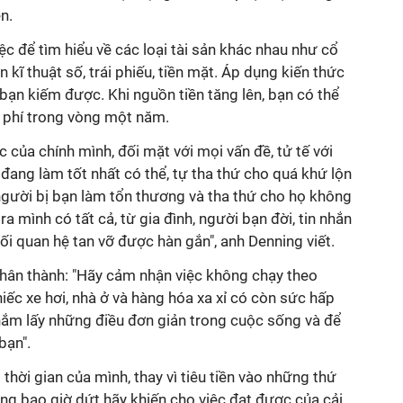
n.
ệc để tìm hiểu về các loại tài sản khác nhau như cổ
n kĩ thuật số, trái phiếu, tiền mặt. Áp dụng kiến thức
bạn kiếm được. Khi nguồn tiền tăng lên, bạn có thể
i phí trong vòng một năm.
c của chính mình, đối mặt với mọi vấn đề, tử tế với
 đang làm tốt nhất có thể, tự tha thứ cho quá khứ lộn
g người bị bạn làm tổn thương và tha thứ cho họ không
n ra mình có tất cả, từ gia đình, người bạn đời, tin nhắn
ối quan hệ tan vỡ được hàn gắn", anh Denning viết.
chân thành: "Hãy cảm nhận việc không chạy theo
iếc xe hơi, nhà ở và hàng hóa xa xỉ có còn sức hấp
nắm lấy những điều đơn giản trong cuộc sống và để
bạn".
thời gian của mình, thay vì tiêu tiền vào những thứ
ng bao giờ dứt hãy khiến cho việc đạt được của cải