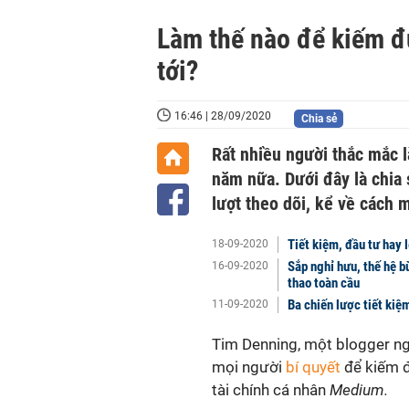
Làm thế nào để kiếm đủ
tới?
16:46 | 28/09/2020
Chia sẻ
Rất nhiều người thắc mắc 
năm nữa. Dưới đây là chia 
lượt theo dõi, kể về cách 
Tiết kiệm, đầu tư hay 
18-09-2020
Sắp nghỉ hưu, thế hệ b
16-09-2020
thao toàn cầu
Ba chiến lược tiết kiệ
11-09-2020
Tim Denning, một blogger ngư
mọi người
bí quyết
để kiếm đ
tài chính cá nhân
Medium.