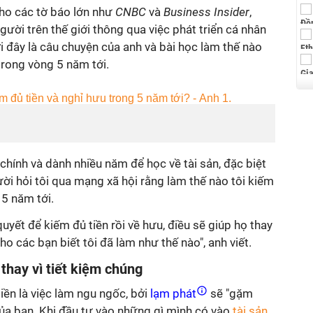
cho các tờ báo lớn như
CNBC
và
Business Insider
,
ười trên thế giới thông qua việc phát triển cá nhân
i đây là câu chuyện của anh và bài học làm thế nào
trong vòng 5 năm tới.
 chính và dành nhiều năm để học về tài sản, đặc biệt
gười hỏi tôi qua mạng xã hội rằng làm thế nào tôi kiếm
 5 năm tới.
quyết để kiếm đủ tiền rồi về hưu, điều sẽ giúp họ thay
ho các bạn biết tôi đã làm như thế nào", anh viết.
thay vì tiết kiệm chúng
iền là việc làm ngu ngốc, bởi
lạm phát
sẽ "gặm
a bạn. Khi đầu tư vào những gì mình có vào
tài sản