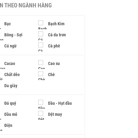
IN THEO NGÀNH HÀNG
Bạc
Bạch Kim
Bông - Sợi
Cá da trơn
Cá ngừ
Cà phê
Cacao
Cao su
Chất dẻo
Chè
Da giày
Đá quý
Dầu - Hạt dầu
Dầu mỏ
Dệt may
Điện