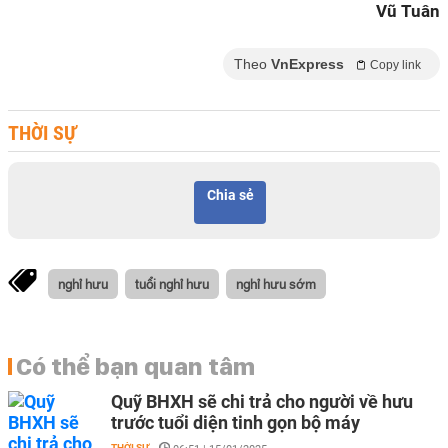
Vũ Tuân
Theo
VnExpress
Copy link
THỜI SỰ
Chia sẻ
nghỉ hưu
tuổi nghỉ hưu
nghỉ hưu sớm
Có thể bạn quan tâm
Quỹ BHXH sẽ chi trả cho người về hưu
trước tuổi diện tinh gọn bộ máy
THỜI SỰ