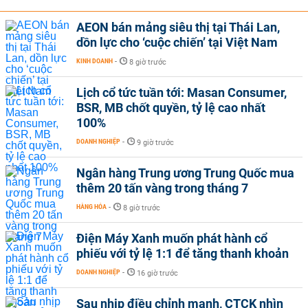
AEON bán mảng siêu thị tại Thái Lan,
dồn lực cho ‘cuộc chiến’ tại Việt Nam
KINH DOANH
-
8 giờ trước
Lịch cổ tức tuần tới: Masan Consumer,
BSR, MB chốt quyền, tỷ lệ cao nhất
100%
DOANH NGHIỆP
-
9 giờ trước
Ngân hàng Trung ương Trung Quốc mua
thêm 20 tấn vàng trong tháng 7
HÀNG HÓA
-
8 giờ trước
Điện Máy Xanh muốn phát hành cổ
phiếu với tỷ lệ 1:1 để tăng thanh khoản
DOANH NGHIỆP
-
16 giờ trước
Sau nhịp điều chỉnh mạnh, CTCK nhìn