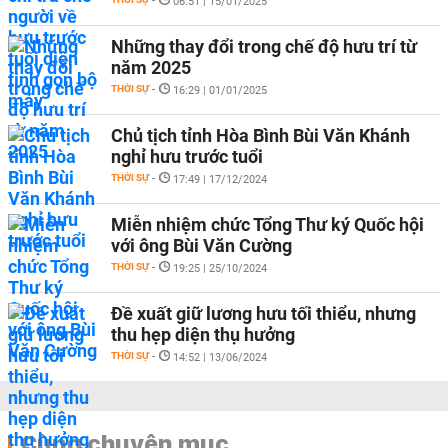
-
06:51 | 15/01/2025
Những thay đổi trong chế độ hưu trí từ
năm 2025
THỜI SỰ
-
16:29 | 01/01/2025
Chủ tịch tỉnh Hòa Bình Bùi Văn Khánh
nghỉ hưu trước tuổi
THỜI SỰ
-
17:49 | 17/12/2024
Miễn nhiệm chức Tổng Thư ký Quốc hội
với ông Bùi Văn Cường
THỜI SỰ
-
19:25 | 25/10/2024
Đề xuất giữ lương hưu tối thiểu, nhưng
thu hẹp diện thụ hưởng
THỜI SỰ
-
14:52 | 13/06/2024
Cùng chuyên mục