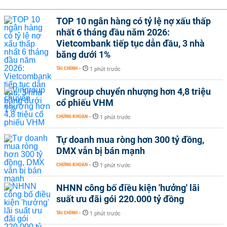
TOP 10 ngân hàng có tỷ lệ nợ xấu thấp
nhất 6 tháng đầu năm 2026:
Vietcombank tiếp tục dẫn đầu, 3 nhà
băng dưới 1%
TÀI CHÍNH
-
1 phút trước
Vingroup chuyển nhượng hơn 4,8 triệu
cổ phiếu VHM
CHỨNG KHOÁN
-
1 phút trước
Tự doanh mua ròng hơn 300 tỷ đồng,
DMX vẫn bị bán mạnh
CHỨNG KHOÁN
-
1 phút trước
NHNN công bố điều kiện 'hưởng' lãi
suất ưu đãi gói 220.000 tỷ đồng
TÀI CHÍNH
-
1 phút trước