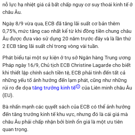
nỗ lực hạ nhiệt giá cả bất chấp nguy cơ suy thoái kinh tế ở
châu Âu.
Ngày 8/9 vừa qua, ECB đã tăng lãi suất cơ bản thêm
0,75%, mức tăng cao nhất kể từ khi đồng tiền chung châu
Âu được đưa vào sử dụng 20 năm trước đây và là lần thứ
2 ECB tăng lãi suất chỉ trong vòng vài tuần.
Phát biểu tại một sự kiện ở trụ sở Ngân hàng Trung ương
Pháp ngày 16/9, Chủ tịch ECB Christine Lagarde cho biết
khi thiết lập chính sách tiền tệ, ECB phải tính đến tất cả
những yếu tố ảnh hưởng đến lạm phát, cũng như những
rủi ro đe dọa
tăng trưởng kinh tế
của Liên minh châu Âu
(EU).
Bà nhấn mạnh các quyết sách của ECB có thể ảnh hưởng
đến tăng trưởng kinh tế khu vực, nhưng đó là cái giá mà
châu Âu phải chấp nhận bởi bình ổn giá là một ưu tiên
quan trọng.