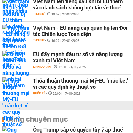
Việt Nam lên tiếng sau khi bị EU thêm
vào danh sách không hợp tác về thuế
THỜI SỰ
-
19:57 | 22/02/2026
Việt Nam - EU nâng cấp quan hệ lên Đối
tác Chiến lược Toàn diện
THỜI SỰ
-
16:29 | 29/01/2026
EU đẩy mạnh đầu tư số và năng lượng
xanh tại Việt Nam
KINH DOANH
-
06:50 | 21/10/2025
Thỏa thuận thương mại Mỹ-EU 'mắc kẹt'
vì các quy định kỹ thuật số
QUỐC TẾ
-
22:00 | 17/08/2025
Cùng chuyên mục
Ông Trump sắp có quyền tùy ý áp thuế