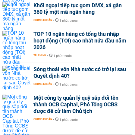
Khối ngoại tiếp tục gom DMX, xả gần
360 tỷ một mã ngân hàng
CHỨNG KHOÁN
-
1 phút trước
TOP 10 ngân hàng có tổng thu nhập
hoạt động (TOI) cao nhất nửa đầu năm
2026
TÀI CHÍNH
-
1 phút trước
Sóng thoái vốn Nhà nước có trở lại sau
Quyết định 40?
CHỨNG KHOÁN
-
1 phút trước
Một công ty quản lý quỹ sắp đổi tên
thành OCB Capital, Phó Tổng OCBS
được đề cử làm Chủ tịch
CHỨNG KHOÁN
-
1 phút trước