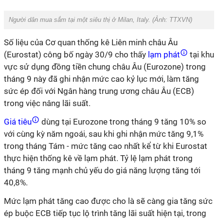
Người dân mua sắm tại một siêu thị ở Milan, Italy. (Ảnh:
TTXVN
)
Số liệu của Cơ quan thống kê Liên minh châu Âu
(Eurostat) công bố ngày 30/9 cho thấy
lạm phát
tại khu
vực sử dụng đồng tiền chung châu Âu (Eurozone) trong
tháng 9 này đã ghi nhận mức cao kỷ lục mới, làm tăng
sức ép đối với Ngân hàng trung ương châu Âu (ECB)
trong việc nâng lãi suất.
Giá tiêu
dùng tại Eurozone trong tháng 9 tăng 10% so
với cùng kỳ năm ngoái, sau khi ghi nhận mức tăng 9,1%
trong tháng Tám - mức tăng cao nhất kể từ khi Eurostat
thực hiện thống kê về lạm phát. Tỷ lệ lạm phát trong
tháng 9 tăng mạnh chủ yếu do giá năng lượng tăng tới
40,8%.
Mức lạm phát tăng cao được cho là sẽ càng gia tăng sức
ép buộc ECB tiếp tục lộ trình tăng lãi suất hiện tại, trong