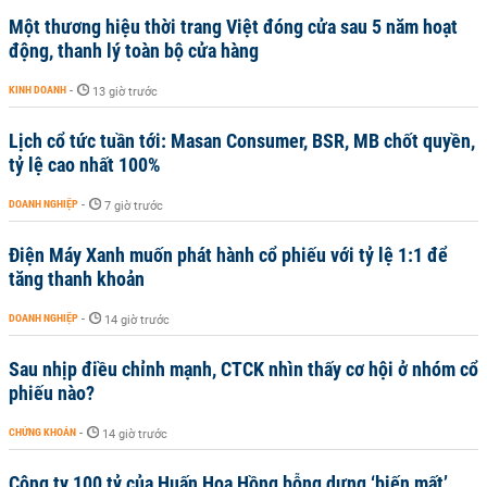
Một thương hiệu thời trang Việt đóng cửa sau 5 năm hoạt
động, thanh lý toàn bộ cửa hàng
KINH DOANH
-
13 giờ trước
Lịch cổ tức tuần tới: Masan Consumer, BSR, MB chốt quyền,
tỷ lệ cao nhất 100%
DOANH NGHIỆP
-
7 giờ trước
Điện Máy Xanh muốn phát hành cổ phiếu với tỷ lệ 1:1 để
tăng thanh khoản
DOANH NGHIỆP
-
14 giờ trước
Sau nhịp điều chỉnh mạnh, CTCK nhìn thấy cơ hội ở nhóm cổ
phiếu nào?
CHỨNG KHOÁN
-
14 giờ trước
Công ty 100 tỷ của Huấn Hoa Hồng bỗng dưng ‘biến mất’,