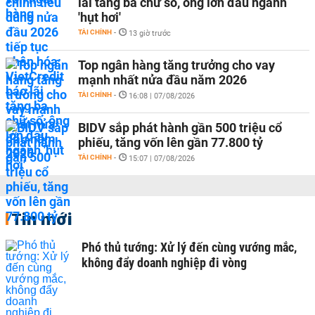
lãi tăng ba chữ số, ông lớn đầu ngành
'hụt hơi'
TÀI CHÍNH
-
13 giờ trước
Top ngân hàng tăng trưởng cho vay
mạnh nhất nửa đầu năm 2026
TÀI CHÍNH
-
16:08 | 07/08/2026
BIDV sắp phát hành gần 500 triệu cổ
phiếu, tăng vốn lên gần 77.800 tỷ
TÀI CHÍNH
-
15:07 | 07/08/2026
Tin mới
Phó thủ tướng: Xử lý đến cùng vướng mắc,
không đẩy doanh nghiệp đi vòng