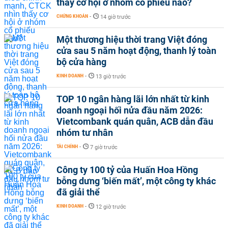
thấy cơ hội ở nhóm cổ phiếu nào?
CHỨNG KHOÁN
-
14 giờ trước
Một thương hiệu thời trang Việt đóng
cửa sau 5 năm hoạt động, thanh lý toàn
bộ cửa hàng
KINH DOANH
-
13 giờ trước
TOP 10 ngân hàng lãi lớn nhất từ kinh
doanh ngoại hối nửa đầu năm 2026:
Vietcombank quán quân, ACB dẫn đầu
nhóm tư nhân
TÀI CHÍNH
-
7 giờ trước
Công ty 100 tỷ của Huấn Hoa Hồng
bỗng dưng ‘biến mất’, một công ty khác
đã giải thể
KINH DOANH
-
12 giờ trước