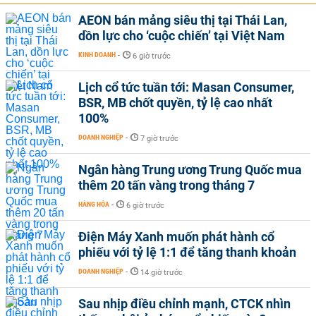
AEON bán mảng siêu thị tại Thái Lan,
dồn lực cho ‘cuộc chiến’ tại Việt Nam
KINH DOANH
-
6 giờ trước
Lịch cổ tức tuần tới: Masan Consumer,
BSR, MB chốt quyền, tỷ lệ cao nhất
100%
DOANH NGHIỆP
-
7 giờ trước
Ngân hàng Trung ương Trung Quốc mua
thêm 20 tấn vàng trong tháng 7
HÀNG HÓA
-
6 giờ trước
Điện Máy Xanh muốn phát hành cổ
phiếu với tỷ lệ 1:1 để tăng thanh khoản
DOANH NGHIỆP
-
14 giờ trước
Sau nhịp điều chỉnh mạnh, CTCK nhìn