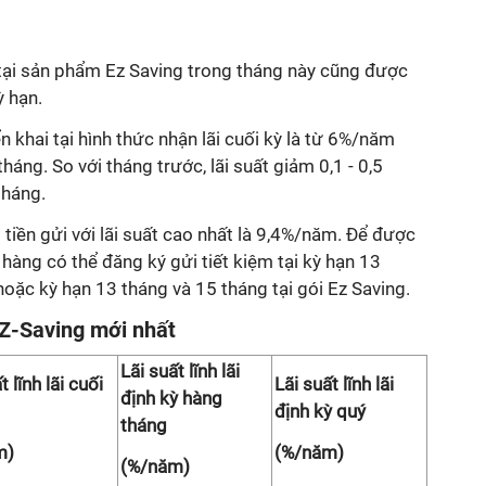
 tại sản phẩm Ez Saving trong tháng này cũng được
ỳ hạn.
ển khai tại hình thức nhận lãi cuối kỳ là từ 6%/năm
háng. So với tháng trước, lãi suất giảm 0,1 - 0,5
tháng.
iền gửi với lãi suất cao nhất là 9,4%/năm. Để được
 hàng có thể đăng ký gửi tiết kiệm tại kỳ hạn 13
hoặc kỳ hạn 13 tháng và 15 tháng tại gói Ez Saving.
 EZ-Saving mới nhất
Lãi suất lĩnh lãi
t lĩnh lãi cuối
Lãi suất lĩnh lãi
định kỳ hàng
định kỳ quý
tháng
m)
(%/năm)
(%/năm)