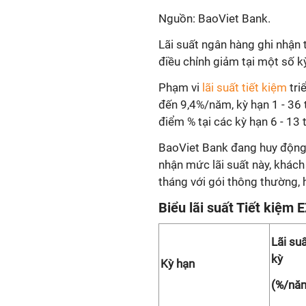
Nguồn: BaoViet Bank.
Lãi suất ngân hàng ghi nhận
điều chỉnh giảm tại một số k
Phạm vi
lãi suất tiết kiệm
tri
đến 9,4%/năm, kỳ hạn 1 - 36 t
điểm % tại các kỳ hạn 6 - 13 
BaoViet Bank đang huy động t
nhận mức lãi suất này, khách
tháng với gói thông thường, 
Biểu lãi suất Tiết kiệm
Lãi suấ
kỳ
Kỳ hạn
(%/nă