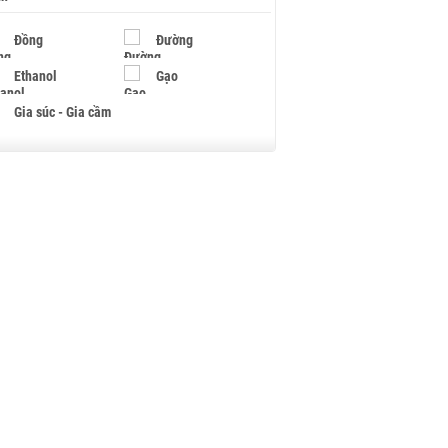
Đồng
Đường
Ethanol
Gạo
Gia súc - Gia cầm
Giấy
Gỗ
Hạt điều
Hồ tiêu - Hạt tiêu
Khí đốt
Kim loại khác
Mắc ca
Muối
Ngũ cốc
Nhựa - Hạt nhựa
Palladium
Phân bón