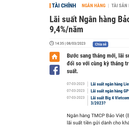
TÀI CHÍNH
NGÂN HÀNG
TÀI SẢN
Lãi suất Ngân hàng Bảo
9,4%/năm
14:35 | 08/03/2023
Chia sẻ
Bước sang tháng mới, lãi s
đổi so với cùng kỳ tháng tr
suất.
Lãi suất ngân hàng Li
07-03-2023
Lãi suất ngân hàng GP
07-03-2023
Lãi suất Big 4 Vietco
07-03-2023
3/2023?
Ngân hàng TMCP Bảo Việt (B
lãi suất tiền gửi dành cho k