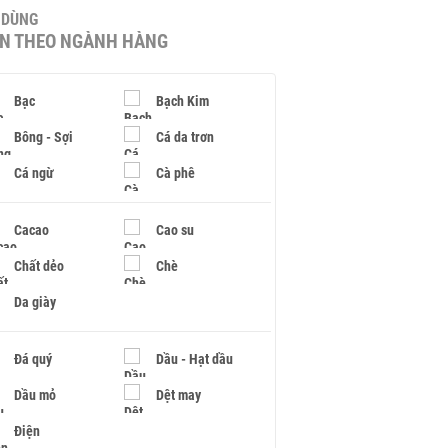
U DÙNG
IN THEO NGÀNH HÀNG
Bạc
Bạch Kim
Bông - Sợi
Cá da trơn
Cá ngừ
Cà phê
Cacao
Cao su
Chất dẻo
Chè
Da giày
Đá quý
Dầu - Hạt dầu
Dầu mỏ
Dệt may
Điện