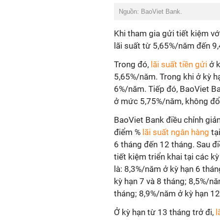
Nguồn: BaoViet Bank.
Khi tham gia gửi tiết kiệm vớ
lãi suất từ 5,65%/năm đến 9
Trong đó,
lãi suất tiền gửi
ở k
5,65%/năm. Trong khi ở kỳ hạ
6%/năm. Tiếp đó, BaoViet Bank
ở mức 5,75%/năm, không đổi 
BaoViet Bank điều chỉnh giả
điểm %
lãi suất ngân hàng
tạ
6 tháng đến 12 tháng. Sau điề
tiết kiệm triển khai tại các k
là: 8,3%/năm ở kỳ hạn 6 thá
kỳ hạn 7 và 8 tháng; 8,5%/nă
tháng; 8,9%/năm ở kỳ hạn 12
Ở kỳ hạn từ 13 tháng trở đi,
l