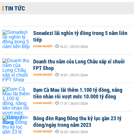
TIN TỨC
Sonadezi lãi nghìn tỷ đồng trong 5 năm liên
tiếp
DOANH NGHIỆP
-
16:21 | 29/01/2024
Doanh thu năm của Long Châu xấp xỉ chuỗi
FPT Shop
DOANH NGHIỆP
-
10:01 | 29/01/2024
Đạm Cà Mau lãi thêm 1.100 tỷ đồng, nâng
tiền nhàn rỗi vượt mức 10.000 tỷ đồng
DOANH NGHIỆP
-
17:31 | 26/01/2024
Bóng đèn Rạng Đông thu kỷ lục gần 23 tỷ
đồng/ngày trong năm 2023
DOANH NGHIỆP
-
16:29 | 26/01/2024