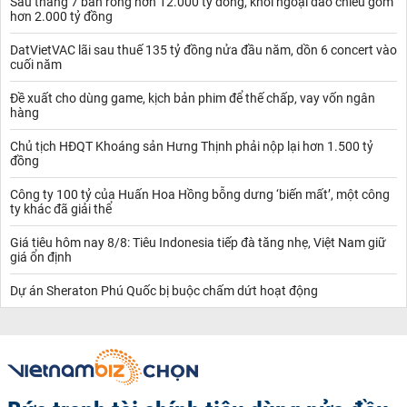
Sau tháng 7 bán ròng hơn 12.000 tỷ đồng, khối ngoại đảo chiều gom
hơn 2.000 tỷ đồng
DatVietVAC lãi sau thuế 135 tỷ đồng nửa đầu năm, dồn 6 concert vào
cuối năm
Đề xuất cho dùng game, kịch bản phim để thế chấp, vay vốn ngân
hàng
Chủ tịch HĐQT Khoáng sản Hưng Thịnh phải nộp lại hơn 1.500 tỷ
đồng
Công ty 100 tỷ của Huấn Hoa Hồng bỗng dưng ‘biến mất’, một công
ty khác đã giải thể
Giá tiêu hôm nay 8/8: Tiêu Indonesia tiếp đà tăng nhẹ, Việt Nam giữ
giá ổn định
Dự án Sheraton Phú Quốc bị buộc chấm dứt hoạt động