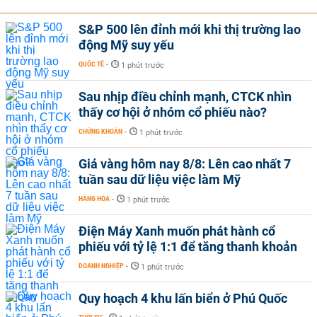
S&P 500 lên đỉnh mới khi thị trường lao
động Mỹ suy yếu
QUỐC TẾ
-
1 phút trước
Sau nhịp điều chỉnh mạnh, CTCK nhìn
thấy cơ hội ở nhóm cổ phiếu nào?
CHỨNG KHOÁN
-
1 phút trước
Giá vàng hôm nay 8/8: Lên cao nhất 7
tuần sau dữ liệu việc làm Mỹ
HÀNG HÓA
-
1 phút trước
Điện Máy Xanh muốn phát hành cổ
phiếu với tỷ lệ 1:1 để tăng thanh khoản
DOANH NGHIỆP
-
1 phút trước
Quy hoạch 4 khu lấn biển ở Phú Quốc