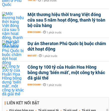
THỜI SỰ
-
1 phút trước
Một thương hiệu thời trang Việt đóng
cửa sau 5 năm hoạt động, thanh lý toàn
bộ cửa hàng
KINH DOANH
-
1 phút trước
Dự án Sheraton Phú Quốc bị buộc chấm
dứt hoạt động
NHÀ ĐẤT
-
1 phút trước
Công ty 100 tỷ của Huấn Hoa Hồng
bỗng dưng ‘biến mất’, một công ty khác
đã giải thể
KINH DOANH
-
1 phút trước
LIÊN KẾT NỔI BẬT
Giá vàng hôm nay
Tỷ giá ngoại tệ
Tỷ giá usd
Tỷ giá yen