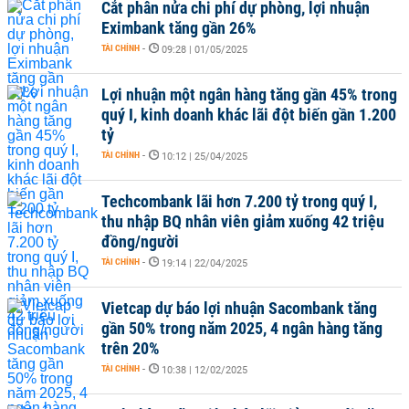
Cắt phân nửa chi phí dự phòng, lợi nhuận
Eximbank tăng gần 26%
TÀI CHÍNH
-
09:28 | 01/05/2025
Lợi nhuận một ngân hàng tăng gần 45% trong
quý I, kinh doanh khác lãi đột biến gần 1.200
tỷ
TÀI CHÍNH
-
10:12 | 25/04/2025
Techcombank lãi hơn 7.200 tỷ trong quý I,
thu nhập BQ nhân viên giảm xuống 42 triệu
đồng/người
TÀI CHÍNH
-
19:14 | 22/04/2025
Vietcap dự báo lợi nhuận Sacombank tăng
gần 50% trong năm 2025, 4 ngân hàng tăng
trên 20%
TÀI CHÍNH
-
10:38 | 12/02/2025