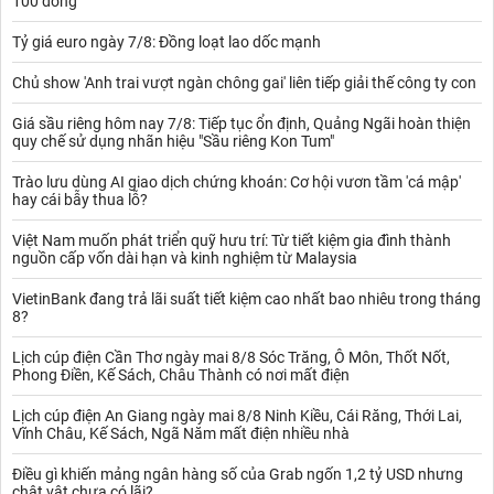
100 đồng
Tỷ giá euro ngày 7/8: Đồng loạt lao dốc mạnh
Chủ show 'Anh trai vượt ngàn chông gai' liên tiếp giải thế công ty con
Giá sầu riêng hôm nay 7/8: Tiếp tục ổn định, Quảng Ngãi hoàn thiện
quy chế sử dụng nhãn hiệu "Sầu riêng Kon Tum"
Trào lưu dùng AI giao dịch chứng khoán: Cơ hội vươn tầm 'cá mập'
hay cái bẫy thua lỗ?
Việt Nam muốn phát triển quỹ hưu trí: Từ tiết kiệm gia đình thành
nguồn cấp vốn dài hạn và kinh nghiệm từ Malaysia
VietinBank đang trả lãi suất tiết kiệm cao nhất bao nhiêu trong tháng
8?
Lịch cúp điện Cần Thơ ngày mai 8/8 Sóc Trăng, Ô Môn, Thốt Nốt,
Phong Điền, Kế Sách, Châu Thành có nơi mất điện
Lịch cúp điện An Giang ngày mai 8/8 Ninh Kiều, Cái Răng, Thới Lai,
Vĩnh Châu, Kế Sách, Ngã Năm mất điện nhiều nhà
Điều gì khiến mảng ngân hàng số của Grab ngốn 1,2 tỷ USD nhưng
chật vật chưa có lãi?