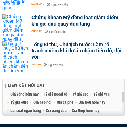
HÀNG HÓA
-
1 phút trước
Chứng khoán Mỹ đồng loạt giảm điểm
khi giá dầu quay đầu tăng
QUỐC TẾ
-
1 phút trước
Tổng Bí thư, Chủ tịch nước: Làm rõ
trách nhiệm khi dự án chậm tiến độ, đội
vốn
THỜI SỰ
-
7 giờ trước
LIÊN KẾT NỔI BẬT
Giá vàng hôm nay
Tỷ giá ngoại tệ
Tỷ giá usd
Tỷ giá yen
Tỷ giá euro
Giá heo hơi
Giá cà phê
Giá tiêu hôm nay
Lãi suất ngân hàng
Giá xăng dầu
Giá thép hôm nay
Giá sầu riêng
Giá thịt heo
Giá gạo
Giá cao su