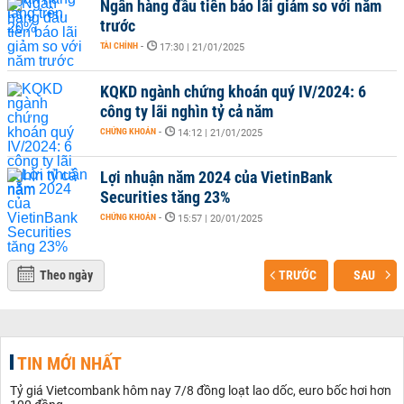
Ngân hàng đầu tiên báo lãi giảm so với năm
trước
TÀI CHÍNH
-
17:30 | 21/01/2025
KQKD ngành chứng khoán quý IV/2024: 6
công ty lãi nghìn tỷ cả năm
CHỨNG KHOÁN
-
14:12 | 21/01/2025
Lợi nhuận năm 2024 của VietinBank
Securities tăng 23%
CHỨNG KHOÁN
-
15:57 | 20/01/2025
Theo ngày
TRƯỚC
SAU
TIN MỚI NHẤT
Tỷ giá Vietcombank hôm nay 7/8 đồng loạt lao dốc, euro bốc hơi hơn