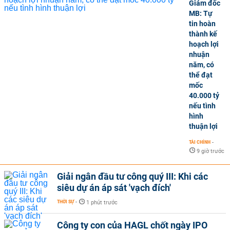
Giám đốc
MB: Tự
tin hoàn
thành kế
hoạch lợi
nhuận
năm, có
thể đạt
mốc
40.000 tỷ
nếu tình
hình
thuận lợi
TÀI CHÍNH
-
9 giờ trước
Giải ngân đầu tư công quý III: Khi các
siêu dự án áp sát 'vạch đích'
THỜI SỰ
-
1 phút trước
Công ty con của HAGL chốt ngày IPO