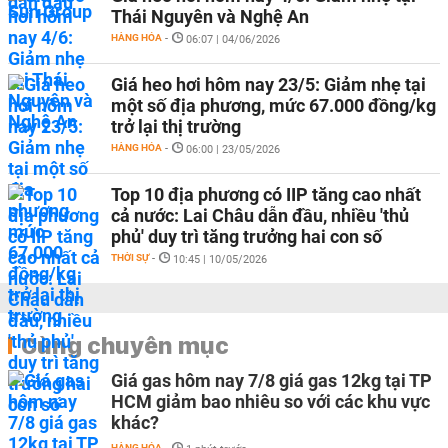
Thái Nguyên và Nghệ An
HÀNG HÓA
-
06:07 | 04/06/2026
Giá heo hơi hôm nay 23/5: Giảm nhẹ tại
một số địa phương, mức 67.000 đồng/kg
trở lại thị trường
HÀNG HÓA
-
06:00 | 23/05/2026
Top 10 địa phương có IIP tăng cao nhất
cả nước: Lai Châu dẫn đầu, nhiều 'thủ
phủ' duy trì tăng trưởng hai con số
THỜI SỰ
-
10:45 | 10/05/2026
Cùng chuyên mục
Giá gas hôm nay 7/8 giá gas 12kg tại TP
HCM giảm bao nhiêu so với các khu vực
khác?
HÀNG HÓA