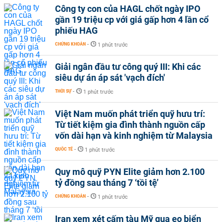
Công ty con của HAGL chốt ngày IPO
gần 19 triệu cp với giá gấp hơn 4 lần cổ
phiếu HAG
CHỨNG KHOÁN
-
1 phút trước
Giải ngân đầu tư công quý III: Khi các
siêu dự án áp sát 'vạch đích'
THỜI SỰ
-
1 phút trước
Việt Nam muốn phát triển quỹ hưu trí:
Từ tiết kiệm gia đình thành nguồn cấp
vốn dài hạn và kinh nghiệm từ Malaysia
QUỐC TẾ
-
1 phút trước
Quy mô quỹ PYN Elite giảm hơn 2.100
tỷ đồng sau tháng 7 ‘tồi tệ’
CHỨNG KHOÁN
-
1 phút trước
Iran xem xét cấm tàu Mỹ qua eo biển