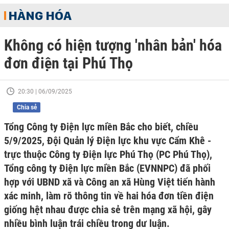
HÀNG HÓA
Không có hiện tượng 'nhân bản' hóa
đơn điện tại Phú Thọ
20:30 | 06/09/2025
Chia sẻ
Tổng Công ty Điện lực miền Bắc cho biết, chiều
5/9/2025, Đội Quản lý Điện lực khu vực Cẩm Khê -
trực thuộc Công ty Điện lực Phú Thọ (PC Phú Thọ),
Tổng công ty Điện lực miền Bắc (EVNNPC) đã phối
hợp với UBND xã và Công an xã Hùng Việt tiến hành
xác minh, làm rõ thông tin về hai hóa đơn tiền điện
giống hệt nhau được chia sẻ trên mạng xã hội, gây
nhiều bình luận trái chiều trong dư luận.