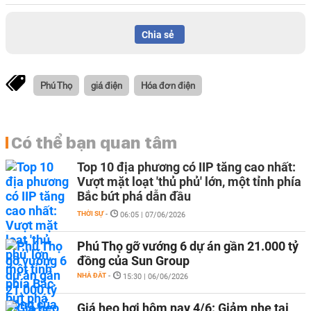
Chia sẻ
Phú Thọ
giá điện
Hóa đơn điện
Có thể bạn quan tâm
Top 10 địa phương có IIP tăng cao nhất:
Vượt mặt loạt 'thủ phủ' lớn, một tỉnh phía
Bắc bứt phá dẫn đầu
THỜI SỰ
-
06:05 | 07/06/2026
Phú Thọ gỡ vướng 6 dự án gần 21.000 tỷ
đồng của Sun Group
NHÀ ĐẤT
-
15:30 | 06/06/2026
Giá heo hơi hôm nay 4/6: Giảm nhẹ tại