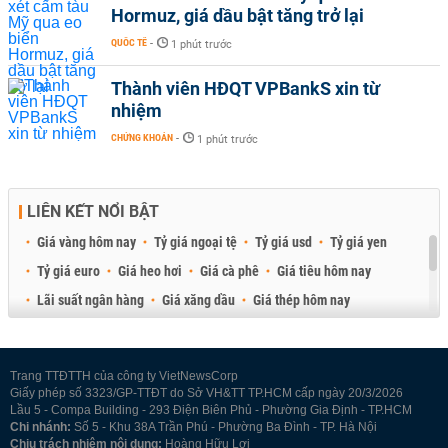
Hormuz, giá dầu bật tăng trở lại
QUỐC TẾ
-
1 phút trước
Thành viên HĐQT VPBankS xin từ
nhiệm
CHỨNG KHOÁN
-
1 phút trước
LIÊN KẾT NỔI BẬT
Giá vàng hôm nay
Tỷ giá ngoại tệ
Tỷ giá usd
Tỷ giá yen
Tỷ giá euro
Giá heo hơi
Giá cà phê
Giá tiêu hôm nay
Lãi suất ngân hàng
Giá xăng dầu
Giá thép hôm nay
Giá sầu riêng
Giá thịt heo
Giá gạo
Giá cao su
Best Retail Brokers
Diễn đàn đầu tư Việt Nam 2026
Trang TTĐTTH của công ty VietNewsCorp
Giấy phép số 3323/GP-TTĐT do Sở VH&TT TP.HCM cấp ngày 20/3/2026
Lầu 5 - Compa Building - 293 Điện Biên Phủ - Phường Gia Định - TP.HCM
Chi nhánh:
Số 5 - Khu 38A Trần Phú - Phường Ba Đình - TP. Hà Nội
Chịu trách nhiệm nội dung:
Hoàng Hữu Lợi