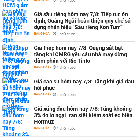
-
1 phút trước
Giá sầu riêng hôm nay 7/8: Tiếp tục ổn
định, Quảng Ngãi hoàn thiện quy chế sử
dụng nhãn hiệu "Sầu riêng Kon Tum"
HÀNG HÓA
-
1 phút trước
Giá thép hôm nay 7/8: Quặng sắt bật
tăng khi CMRG yêu cầu nhà máy dừng
đàm phán với Rio Tinto
HÀNG HÓA
-
1 phút trước
Giá cao su hôm nay 7/8: Tăng khi giá dầu
hồi phục
HÀNG HÓA
-
1 phút trước
Giá xăng dầu hôm nay 7/8: Tăng khoảng
3% do lo ngại Iran siết kiểm soát eo biển
Hormuz
HÀNG HÓA
-
1 phút trước