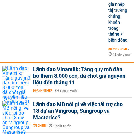
gia nhập
thị trường
chứng
khoán
trong
tháng 7
biến động
CHỨNG KHOÁN
-
12 giờ trước
Lãnh đạo Vinamilk: Tăng quy mô đàn
bò thêm 8.000 con, đã chốt giá nguyên
liệu đến tháng 11
DOANH NGHIỆP
-
1 phút trước
Lãnh đạo MB nói gì về việc tài trợ cho
18 dự án Vingroup, Sungroup và
Masterise?
TÀI CHÍNH
-
1 phút trước