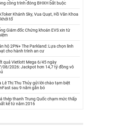
Palladium
Phân bón
ộng công trình đóng BHXH bắt buộc
Rau - Củ -Quả
Sắt thép
ikToker Khánh Sky, Vua Quạt, Hồ Văn Khoa
 khởi tố
Sữa
ổng Giám đốc Chứng khoán EVS xin từ
hiệm
Than
Thức ăn chăn nuôi
ăn hộ 2PN+ The Parkland: Lựa chọn linh
ạt cho hành trình an cư
Thủy hải sản khác
Tôm
t quả Vietlott Mega 6/45 ngày
Vàng
7/08/2026: Jackpot hơn 14,7 tỷ đồng vô
hủ
VLXD khác
Xăng dầu
 Lê Thị Thu Thủy gửi lời chào tạm biệt
inFast sau 9 năm gắn bó
Xi măng - Clynker
iá thép thanh Trung Quốc chạm mức thấp
hất kể từ năm 2016