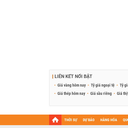
LIÊN KẾT NỔI BẬT
Giá vàng hôm nay
Tỷ giá ngoại tệ
Tỷ gi
Giá thép hôm nay
Giá sầu riêng
Giá thị
THỜI SỰ
DỰ BÁO
HÀNG HÓA
QU