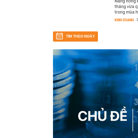
Nắng nóng ké
tháng vừa q
trong mùa h
KINH DOANH
-
TÌM THEO NGÀY