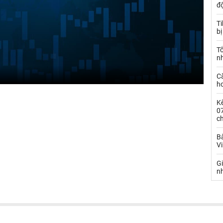
đ
T
bị
T
n
C
ho
Kế
0
c
Bà
V
G
n