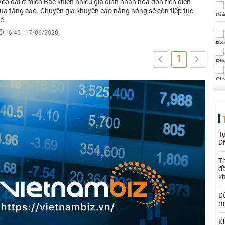
o dài ở miền Bắc khiến nhiều gia đình nhận hóa đơn tiền điện
ua tăng cao. Chuyên gia khuyến cáo nắng nóng sẽ còn tiếp tục
è.
16:45 | 17/06/2020
1
T
D
Th
đ
k
Dò
m
Ki