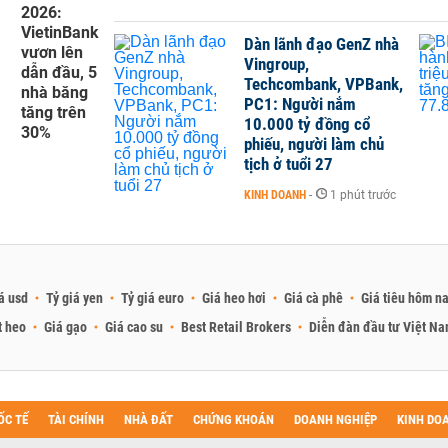
2026:
VietinBank
Dàn lãnh đạo GenZ nhà
vươn lên
Vingroup,
dẫn đầu, 5
Techcombank, VPBank,
nhà băng
PC1: Người nắm
tăng trên
10.000 tỷ đồng cổ
30%
phiếu, người làm chủ
tịch ở tuổi 27
KINH DOANH
-
1 phút trước
á usd
Tỷ giá yen
Tỷ giá euro
Giá heo hơi
Giá cà phê
Giá tiêu hôm n
t heo
Giá gạo
Giá cao su
Best Retail Brokers
Diễn đàn đầu tư Việt N
ỐC TẾ
TÀI CHÍNH
NHÀ ĐẤT
CHỨNG KHOÁN
DOANH NGHIỆP
KINH DO