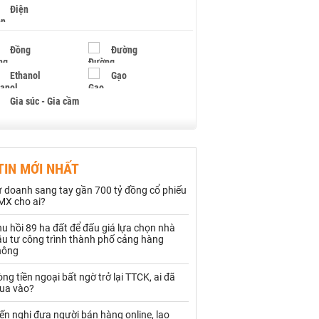
Điện
Đồng
Đường
Ethanol
Gạo
Gia súc - Gia cầm
Giấy
Gỗ
TIN MỚI NHẤT
Hạt điều
Hồ tiêu - Hạt tiêu
ự doanh sang tay gần 700 tỷ đồng cổ phiếu
Khí đốt
MX cho ai?
u hồi 89 ha đất để đấu giá lựa chọn nhà
Kim loại khác
Mắc ca
ầu tư công trình thành phố cảng hàng
hông
Muối
Ngũ cốc
ng tiền ngoại bất ngờ trở lại TTCK, ai đã
Nhựa - Hạt nhựa
ua vào?
ến nghị đưa người bán hàng online, lao