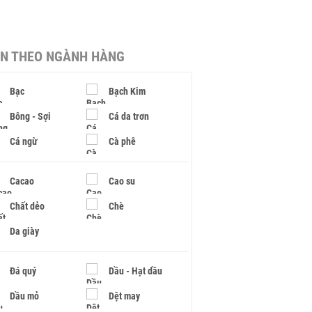
IN THEO NGÀNH HÀNG
Bạc
Bạch Kim
Bông - Sợi
Cá da trơn
Cá ngừ
Cà phê
Cacao
Cao su
Chất dẻo
Chè
Da giày
Đá quý
Dầu - Hạt dầu
Dầu mỏ
Dệt may