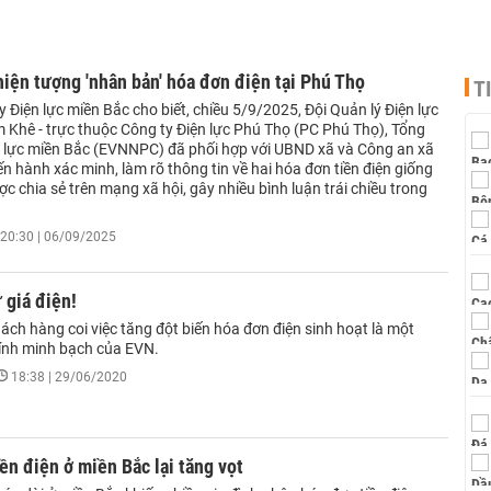
iện tượng 'nhân bản' hóa đơn điện tại Phú Thọ
T
 Điện lực miền Bắc cho biết, chiều 5/9/2025, Đội Quản lý Điện lực
 Khê - trực thuộc Công ty Điện lực Phú Thọ (PC Phú Thọ), Tổng
n lực miền Bắc (EVNNPC) đã phối hợp với UBND xã và Công an xã
ến hành xác minh, làm rõ thông tin về hai hóa đơn tiền điện giống
c chia sẻ trên mạng xã hội, gây nhiều bình luận trái chiều trong
20:30 | 06/09/2025
 giá điện!
ách hàng coi việc tăng đột biến hóa đơn điện sinh hoạt là một
tính minh bạch của EVN.
18:38 | 29/06/2020
ền điện ở miền Bắc lại tăng vọt