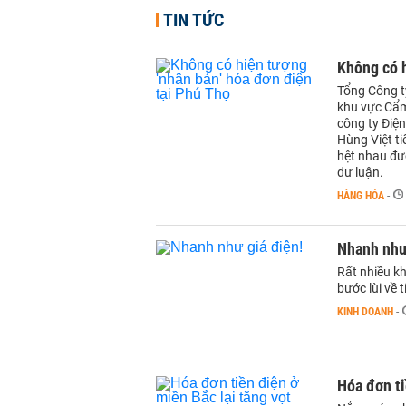
TIN TỨC
Không có h
Tổng Công ty
khu vực Cẩm
công ty Điệ
Hùng Việt ti
hệt nhau đượ
dư luận.
HÀNG HÓA
-
Nhanh như
Rất nhiều kh
bước lùi về 
KINH DOANH
-
Hóa đơn ti