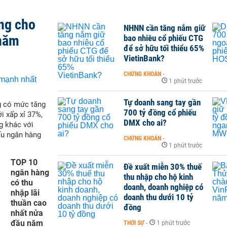
ng cho
NHNN cần tăng nắm giữ
 năm
bao nhiêu cổ phiếu CTG
để sở hữu tối thiểu 65%
VietinBank?
CHỨNG KHOÁN
-
1 phút trước
Tự doanh sang tay gần
g có mức tăng
700 tỷ đồng cổ phiếu
i xấp xỉ 37%,
DMX cho ai?
g khác với
ấu ngân hàng
CHỨNG KHOÁN
-
1 phút trước
TOP 10
Đề xuất miễn 30% thuế
ngân hàng
thu nhập cho hộ kinh
có thu
doanh, doanh nghiệp có
nhập lãi
doanh thu dưới 10 tỷ
thuần cao
đồng
nhất nửa
đầu năm
THỜI SỰ
-
1 phút trước