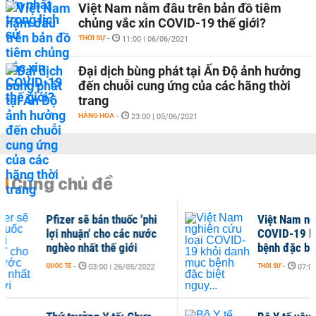
Việt Nam nằm đâu trên bản đồ tiêm
chủng vắc xin COVID-19 thế giới?
THỜI SỰ
-
11:00 | 06/06/2021
Đại dịch bùng phát tại Ấn Độ ảnh hưởng
đến chuỗi cung ứng của các hãng thời
trang
HÀNG HÓA
-
23:00 | 05/06/2021
Cùng chủ đề
Việt Nam nghiên cứu loại
Bộ
COVID-19 khỏi danh mục
F0
bệnh đặc biệt nguy...
THỜ
THỜI SỰ
-
07:00 | 18/03/2022