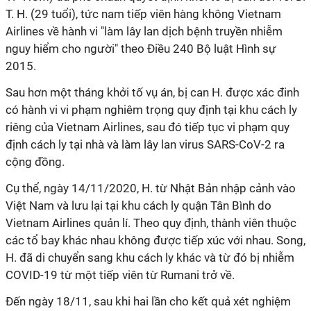
T. H. (29 tuổi), tức nam tiếp viên hàng không Vietnam
Airlines về hành vi "làm lây lan dịch bệnh truyền nhiễm
nguy hiểm cho người" theo Điều 240 Bộ luật Hình sự
2015.
Sau hơn một tháng khởi tố vụ án, bị can H. được xác đinh
có hành vi vi phạm nghiêm trọng quy định tại khu cách ly
riêng của Vietnam Airlines, sau đó tiếp tục vi phạm quy
định cách ly tại nhà và làm lây lan virus SARS-CoV-2 ra
cộng đồng.
Cụ thể, ngày 14/11/2020, H. từ Nhật Bản nhập cảnh vào
Việt Nam và lưu lại tại khu cách ly quận Tân Bình do
Vietnam Airlines quản lí. Theo quy định, thành viên thuộc
các tổ bay khác nhau không được tiếp xúc với nhau. Song,
H. đã di chuyển sang khu cách ly khác và từ đó bị nhiễm
COVID-19 từ một tiếp viên từ Rumani trở về.
Đến ngày 18/11, sau khi hai lần cho kết quả xét nghiệm