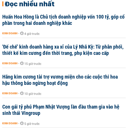
Đọc nhiều nhất
Huấn Hoa Hồng là Chủ tịch doanh nghiệp vốn 100 tỷ, góp cổ
phần trong hai doanh nghiệp khác
KINH DOANH
-
4 giờ trước
'Đế chế’ kinh doanh hàng xa xỉ của Lý Nhã Kỳ: Từ phân phối,
thiết kế kim cương đến thời trang, phụ kiện cao cấp
KINH DOANH
-
15 giờ trước
Hãng kim cương tài trợ vương miện cho các cuộc thi hoa
hậu thông báo ngừng hoạt động
KINH DOANH
-
10 giờ trước
Con gái tỷ phú Phạm Nhật Vượng lần đầu tham gia vào hệ
sinh thái Vingroup
KINH DOANH
-
5 giờ trước