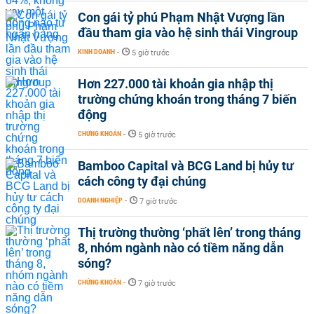
Con gái tỷ phú Phạm Nhật Vượng lần
đầu tham gia vào hệ sinh thái Vingroup
KINH DOANH
-
5 giờ trước
Hơn 227.000 tài khoản gia nhập thị
trường chứng khoán trong tháng 7 biến
động
CHỨNG KHOÁN
-
5 giờ trước
Bamboo Capital và BCG Land bị hủy tư
cách công ty đại chúng
DOANH NGHIỆP
-
7 giờ trước
Thị trường thường ‘phất lên’ trong tháng
8, nhóm ngành nào có tiềm năng dẫn
sóng?
CHỨNG KHOÁN
-
7 giờ trước