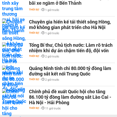
bãi xe ngầm ở Bến Thành
THỜI SỰ
-
1 giờ trước
Chuyên gia hiến kế tái thiết sông Hồng,
mở không gian phát triển cho Hà Nội
THỜI SỰ
-
1 giờ trước
Tổng Bí thư, Chủ tịch nước: Làm rõ trách
nhiệm khi dự án chậm tiến độ, đội vốn
THỜI SỰ
-
2 giờ trước
Quảng Ninh tính chi 80.000 tỷ đồng làm
đường sắt kết nối Trung Quốc
THỜI SỰ
-
2 giờ trước
Chính phủ đề xuất Quốc hội cho tăng
86.100 tỷ đồng làm đường sắt Lào Cai -
Hà Nội - Hải Phòng
THỜI SỰ
-
11 giờ trước