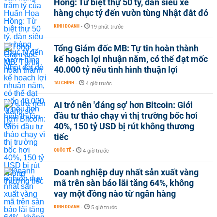
Hồng: Từ biệt thự 50 tỷ, dàn siêu xe
hàng chục tỷ đến vườn tùng Nhật đắt đỏ
KINH DOANH
-
19 phút trước
Tổng Giám đốc MB: Tự tin hoàn thành
kế hoạch lợi nhuận năm, có thể đạt mốc
40.000 tỷ nếu tình hình thuận lợi
TÀI CHÍNH
-
4 giờ trước
AI trở nên 'đáng sợ' hơn Bitcoin: Giới
đầu tư tháo chạy vì thị trường bốc hơi
40%, 150 tỷ USD bị rút không thương
tiếc
QUỐC TẾ
-
4 giờ trước
Doanh nghiệp duy nhất sản xuất vàng
mã trên sàn báo lãi tăng 64%, không
vay một đồng nào từ ngân hàng
KINH DOANH
-
5 giờ trước