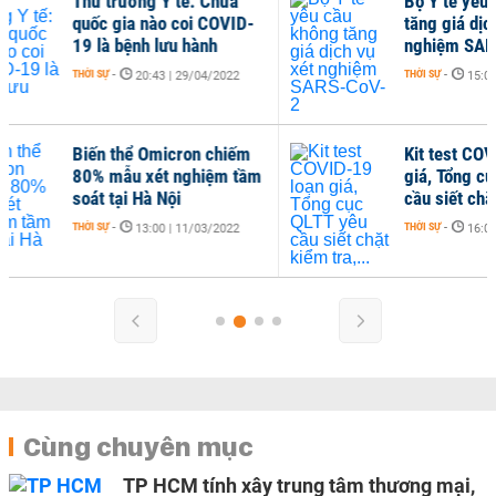
Bộ Y tế yêu cầu không
Bộ
tăng giá dịch vụ xét
dẫ
nghiệm SARS-CoV-2
Mo
Re
THỜI SỰ
-
15:00 | 11/03/2022
THỜ
Kit test COVID-19 loạn
m
giá, Tổng cục QLTT yêu
cầu siết chặt kiểm tra,...
THỜI SỰ
-
16:00 | 23/02/2022
Cùng chuyên mục
TP HCM tính xây trung tâm thương mại,