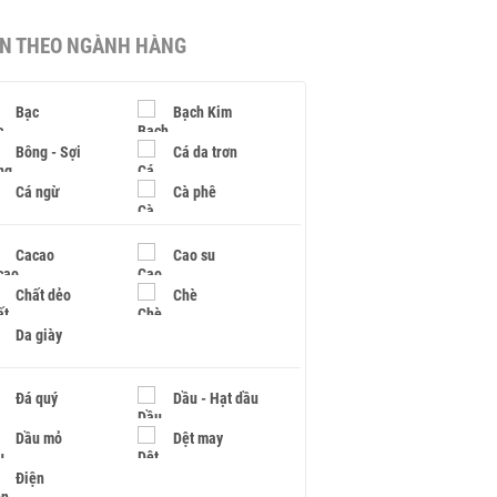
IN THEO NGÀNH HÀNG
Bạc
Bạch Kim
Bông - Sợi
Cá da trơn
Cá ngừ
Cà phê
Cacao
Cao su
Chất dẻo
Chè
Da giày
Đá quý
Dầu - Hạt dầu
Dầu mỏ
Dệt may
Điện