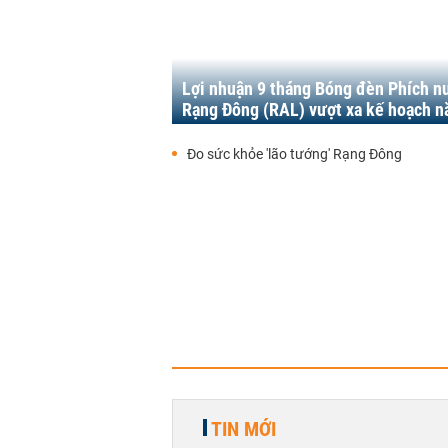
Lợi nhuận 9 tháng Bóng đèn Phích n
Rạng Đông (RAL) vượt xa kế hoạch 
Đo sức khỏe 'lão tướng' Rạng Đông
TIN MỚI