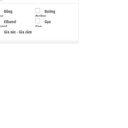
Đồng
Đường
Ethanol
Gạo
Gia súc - Gia cầm
Giấy
Gỗ
Hạt điều
Hồ tiêu - Hạt tiêu
Khí đốt
Kim loại khác
Mắc ca
Muối
Ngũ cốc
Nhựa - Hạt nhựa
Palladium
Phân bón