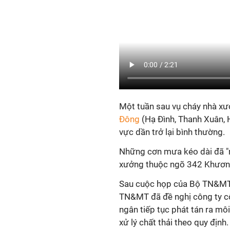
Một tuần sau vụ cháy nhà x
Đông
(Hạ Đình, Thanh Xuân, 
vực dần trở lại bình thường.
Những cơn mưa kéo dài đã "r
xưởng thuộc ngõ 342 Khương 
Sau cuộc họp của Bộ TN&MT v
TN&MT đã đề nghị công ty cô
ngân tiếp tục phát tán ra mô
xử lý chất thải theo quy định.