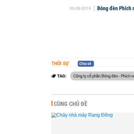
Bóng đèn Phích 
30-08-2019
THỜI SỰ
Chia sẻ
Công ty cổ phần Bóng đèn - Phích
TAG:
CÙNG CHỦ ĐỀ
vụ cháy lớn hơn
Rạng Đông miễn nhiệm hai
 ước tính ban
phó tổng giám đốc
ng...
DOANH NGHIỆP
-