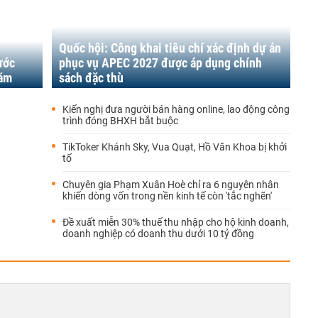
Quốc hội: Công khai tiêu chí xác định dự án
ước
phục vụ APEC 2027 được áp dụng chính
năm
sách đặc thù
Kiến nghị đưa người bán hàng online, lao động công
trình đóng BHXH bắt buộc
TikToker Khánh Sky, Vua Quạt, Hồ Văn Khoa bị khởi
tố
Chuyên gia Phạm Xuân Hoè chỉ ra 6 nguyên nhân
khiến dòng vốn trong nền kinh tế còn 'tắc nghẽn'
Đề xuất miễn 30% thuế thu nhập cho hộ kinh doanh,
doanh nghiệp có doanh thu dưới 10 tỷ đồng