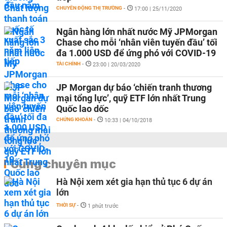
CHUYỂN ĐỘNG THỊ TRƯỜNG
-
17:00 | 25/11/2020
Ngân hàng lớn nhất nước Mỹ JPMorgan
Chase cho mỗi ‘nhân viên tuyến đầu’ tối
đa 1.000 USD để ứng phó với COVID-19
TÀI CHÍNH
-
23:00 | 20/03/2020
JP Morgan dự báo ‘chiến tranh thương
mại tổng lực’, quỹ ETF lớn nhất Trung
Quốc lao dốc
CHỨNG KHOÁN
-
10:33 | 04/10/2018
Cùng chuyên mục
Hà Nội xem xét gia hạn thủ tục 6 dự án
lớn
THỜI SỰ
-
1 phút trước