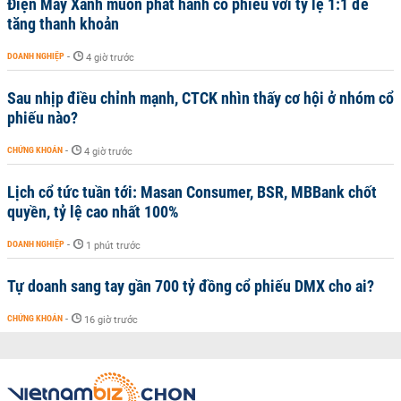
Điện Máy Xanh muốn phát hành cổ phiếu với tỷ lệ 1:1 để
tăng thanh khoản
DOANH NGHIỆP
-
4 giờ trước
Sau nhịp điều chỉnh mạnh, CTCK nhìn thấy cơ hội ở nhóm cổ
phiếu nào?
CHỨNG KHOÁN
-
4 giờ trước
Lịch cổ tức tuần tới: Masan Consumer, BSR, MBBank chốt
quyền, tỷ lệ cao nhất 100%
DOANH NGHIỆP
-
1 phút trước
Tự doanh sang tay gần 700 tỷ đồng cổ phiếu DMX cho ai?
CHỨNG KHOÁN
-
16 giờ trước