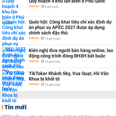
Quy hoạch 4 khu lấn biển ở Phú Quốc
THỜI SỰ
-
4 giờ trước
Quốc hội: Công khai tiêu chí xác định dự
án phục vụ APEC 2027 được áp dụng
chính sách đặc thù
THỜI SỰ
-
13 giờ trước
Kiến nghị đưa người bán hàng online, lao
động công trình đóng BHXH bắt buộc
THỜI SỰ
-
16 giờ trước
TikToker Khánh Sky, Vua Quạt, Hồ Văn
Khoa bị khởi tố
THỜI SỰ
-
16 giờ trước
Tin mới