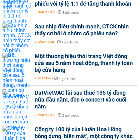
phiếu với tỷ lệ 1:1 để tăng thanh khoản
DOANH NGHIỆP
-
4 giờ trước
Sau nhịp điều chỉnh mạnh, CTCK nhìn
thấy cơ hội ở nhóm cổ phiếu nào?
CHỨNG KHOÁN
-
4 giờ trước
Một thương hiệu thời trang Việt đóng
cửa sau 5 năm hoạt động, thanh lý toàn
bộ cửa hàng
KINH DOANH
-
4 giờ trước
DatVietVAC lãi sau thuế 135 tỷ đồng
nửa đầu năm, dồn 6 concert vào cuối
năm
DOANH NGHIỆP
-
2 giờ trước
Công ty 100 tỷ của Huấn Hoa Hồng
bỗng dưng ‘biến mất’, một công ty khác