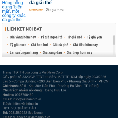
đã giải thể
KINH DOANH
-
3 giờ trước
LIÊN KẾT NỔI BẬT
Giá vàng hôm nay
Tỷ giá ngoại tệ
Tỷ giá usd
Tỷ giá yen
Tỷ giá euro
Giá heo hơi
Giá cà phê
Giá tiêu hôm nay
Lãi suất ngân hàng
Giá xăng dầu
Giá thép hôm nay
Giá sầu riêng
Giá thịt heo
Giá gạo
Giá cao su
Best Retail Brokers
Diễn đàn đầu tư Việt Nam 2026
Trang TTĐTTH của công ty VietNewsCorp
Giấy phép số 3323/GP-TTĐT do Sở VH&TT TP.HCM cấp ngày 20/3/2026
Lầu 5 - Compa Building - 293 Điện Biên Phủ - Phường Gia Định - TP.HCM
Chi nhánh:
Số 5 - Khu 38A Trần Phú - Phường Ba Đình - TP. Hà Nội
Chịu trách nhiệm nội dung:
Hoàng Hữu Lợi
Hotline:
0975798489
Email:
info@vietnambiz.vn
Trách nhiệm về thông tin
DỊCH VỤ QUẢNG CÁO
Tel:
0931589222 (Ms Ngọc)
Email:
quangcao@vietnambiz.vn