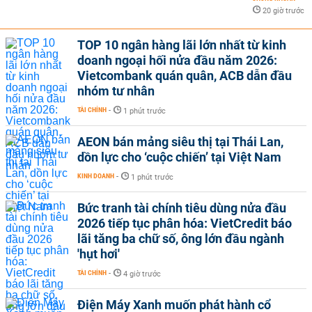
20 giờ trước
TOP 10 ngân hàng lãi lớn nhất từ kinh
doanh ngoại hối nửa đầu năm 2026:
Vietcombank quán quân, ACB dẫn đầu
nhóm tư nhân
TÀI CHÍNH
-
1 phút trước
AEON bán mảng siêu thị tại Thái Lan,
dồn lực cho ‘cuộc chiến’ tại Việt Nam
KINH DOANH
-
1 phút trước
Bức tranh tài chính tiêu dùng nửa đầu
2026 tiếp tục phân hóa: VietCredit báo
lãi tăng ba chữ số, ông lớn đầu ngành
'hụt hơi'
TÀI CHÍNH
-
4 giờ trước
Điện Máy Xanh muốn phát hành cổ