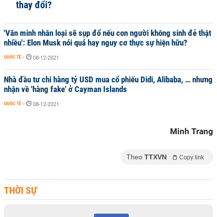
thay đổi?
'Văn minh nhân loại sẽ sụp đổ nếu con người không sinh đẻ thật
nhiều': Elon Musk nói quá hay nguy cơ thực sự hiện hữu?
QUỐC TẾ
-
08-12-2021
Nhà đầu tư chi hàng tỷ USD mua cổ phiếu Didi, Alibaba, … nhưng
nhận về 'hàng fake' ở Cayman Islands
QUỐC TẾ
-
08-12-2021
Minh Trang
Theo
TTXVN
Copy link
THỜI SỰ