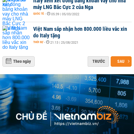
Italy xem xét đóng băng khoản vay cho nhà
máy LNG Bắc Cực 2 của Nga
QUỐC TẾ
-
05:39 | 05/03/2022
Việt Nam sắp nhận hơn 800.000 liều vắc xin
do Italy tặng
THỜI SỰ
-
21:13 | 25/08/2021
Theo ngày
TRƯỚC
SAU