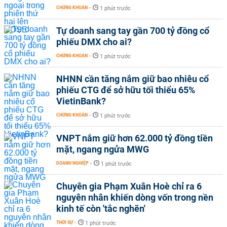
CHỨNG KHOÁN
-
1 phút trước
Tự doanh sang tay gần 700 tỷ đồng cổ
phiếu DMX cho ai?
CHỨNG KHOÁN
-
1 phút trước
NHNN cần tăng nắm giữ bao nhiêu cổ
phiếu CTG để sở hữu tối thiểu 65%
VietinBank?
CHỨNG KHOÁN
-
1 phút trước
VNPT nắm giữ hơn 62.000 tỷ đồng tiền
mặt, ngang ngửa MWG
DOANH NGHIỆP
-
1 phút trước
Chuyên gia Phạm Xuân Hoè chỉ ra 6
nguyên nhân khiến dòng vốn trong nền
kinh tế còn 'tắc nghẽn'
THỜI SỰ
-
1 phút trước