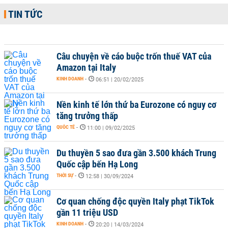
TIN TỨC
Câu chuyện về cáo buộc trốn thuế VAT của
Amazon tại Italy
KINH DOANH
-
06:51 | 20/02/2025
Nền kinh tế lớn thứ ba Eurozone có nguy cơ
tăng trưởng thấp
QUỐC TẾ
-
11:00 | 09/02/2025
Du thuyền 5 sao đưa gần 3.500 khách Trung
Quốc cập bến Hạ Long
THỜI SỰ
-
12:58 | 30/09/2024
Cơ quan chống độc quyền Italy phạt TikTok
gần 11 triệu USD
KINH DOANH
-
20:20 | 14/03/2024