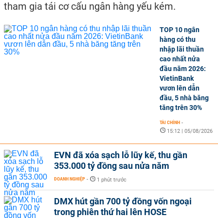
tham gia tái cơ cấu ngân hàng yếu kém.
TOP 10 ngân
hàng có thu
nhập lãi thuần
cao nhất nửa
đầu năm 2026:
VietinBank
vươn lên dẫn
đầu, 5 nhà băng
tăng trên 30%
TÀI CHÍNH
-
15:12 | 05/08/2026
EVN đã xóa sạch lỗ lũy kế, thu gần
353.000 tỷ đồng sau nửa năm
DOANH NGHIỆP
-
1 phút trước
DMX hút gần 700 tỷ đồng vốn ngoại
trong phiên thứ hai lên HOSE