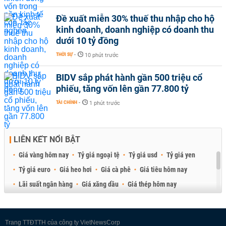
Đề xuất miễn 30% thuế thu nhập cho hộ
kinh doanh, doanh nghiệp có doanh thu
dưới 10 tỷ đồng
THỜI SỰ
-
10 phút trước
BIDV sắp phát hành gần 500 triệu cổ
phiếu, tăng vốn lên gần 77.800 tỷ
TÀI CHÍNH
-
1 phút trước
LIÊN KẾT NỔI BẬT
Giá vàng hôm nay
Tỷ giá ngoại tệ
Tỷ giá usd
Tỷ giá yen
Tỷ giá euro
Giá heo hơi
Giá cà phê
Giá tiêu hôm nay
Lãi suất ngân hàng
Giá xăng dầu
Giá thép hôm nay
Giá sầu riêng
Giá thịt heo
Giá gạo
Giá cao su
Best Retail Brokers
Diễn đàn đầu tư Việt Nam 2026
Trang TTĐTTH của công ty VietNewsCorp