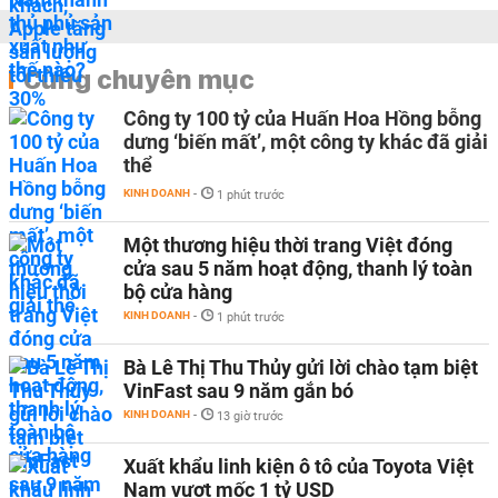
Cùng chuyên mục
Công ty 100 tỷ của Huấn Hoa Hồng bỗng
dưng ‘biến mất’, một công ty khác đã giải
thể
KINH DOANH
-
1 phút trước
Một thương hiệu thời trang Việt đóng
cửa sau 5 năm hoạt động, thanh lý toàn
bộ cửa hàng
KINH DOANH
-
1 phút trước
Bà Lê Thị Thu Thủy gửi lời chào tạm biệt
VinFast sau 9 năm gắn bó
KINH DOANH
-
13 giờ trước
Xuất khẩu linh kiện ô tô của Toyota Việt
Nam vượt mốc 1 tỷ USD