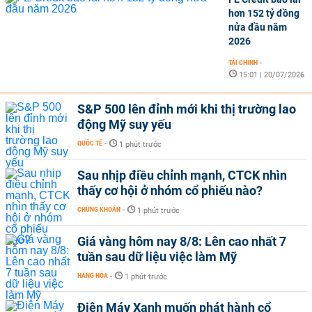
hơn 152 tỷ đồng
nửa đầu năm
2026
TÀI CHÍNH
-
15:01 | 20/07/2026
S&P 500 lên đỉnh mới khi thị trường lao
động Mỹ suy yếu
QUỐC TẾ
-
1 phút trước
Sau nhịp điều chỉnh mạnh, CTCK nhìn
thấy cơ hội ở nhóm cổ phiếu nào?
CHỨNG KHOÁN
-
1 phút trước
Giá vàng hôm nay 8/8: Lên cao nhất 7
tuần sau dữ liệu việc làm Mỹ
HÀNG HÓA
-
1 phút trước
Điện Máy Xanh muốn phát hành cổ