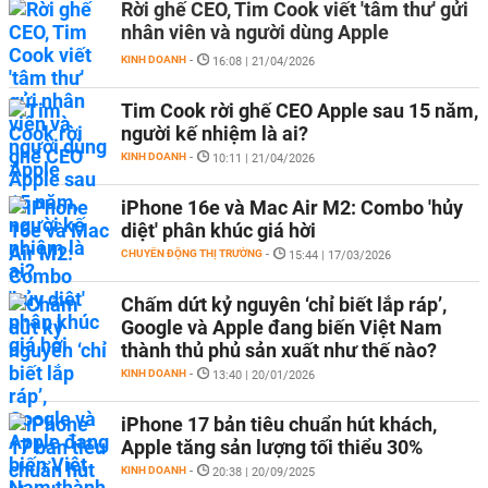
Rời ghế CEO, Tim Cook viết 'tâm thư' gửi
nhân viên và người dùng Apple
KINH DOANH
-
16:08 | 21/04/2026
Tim Cook rời ghế CEO Apple sau 15 năm,
người kế nhiệm là ai?
KINH DOANH
-
10:11 | 21/04/2026
iPhone 16e và Mac Air M2: Combo 'hủy
diệt' phân khúc giá hời
CHUYỂN ĐỘNG THỊ TRƯỜNG
-
15:44 | 17/03/2026
Chấm dứt kỷ nguyên ‘chỉ biết lắp ráp’,
Google và Apple đang biến Việt Nam
thành thủ phủ sản xuất như thế nào?
KINH DOANH
-
13:40 | 20/01/2026
iPhone 17 bản tiêu chuẩn hút khách,
Apple tăng sản lượng tối thiểu 30%
KINH DOANH
-
20:38 | 20/09/2025