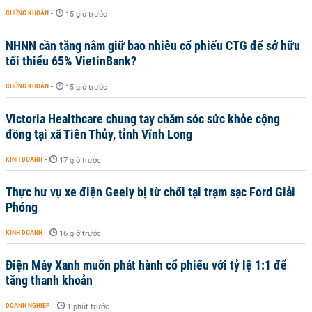
CHỨNG KHOÁN
-
15 giờ trước
NHNN cần tăng nắm giữ bao nhiêu cổ phiếu CTG để sở hữu
tối thiểu 65% VietinBank?
CHỨNG KHOÁN
-
15 giờ trước
Victoria Healthcare chung tay chăm sóc sức khỏe cộng
đồng tại xã Tiên Thủy, tỉnh Vĩnh Long
KINH DOANH
-
17 giờ trước
Thực hư vụ xe điện Geely bị từ chối tại trạm sạc Ford Giải
Phóng
KINH DOANH
-
16 giờ trước
Điện Máy Xanh muốn phát hành cổ phiếu với tỷ lệ 1:1 để
tăng thanh khoản
DOANH NGHIỆP
-
1 phút trước