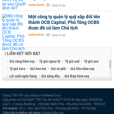
CHỨNG KHOÁN
-
1 phút trước
Một công ty quản lý quỹ sắp đổi tên
thành OCB Capital, Phó Tổng OCBS
được đề cử làm Chủ tịch
CHỨNG KHOÁN
-
1 phút trước
LIÊN KẾT NỔI BẬT
Giá vàng hôm nay
Tỷ giá ngoại tệ
Tỷ giá usd
Tỷ giá yen
Tỷ giá euro
Giá heo hơi
Giá cà phê
Giá tiêu hôm nay
Lãi suất ngân hàng
Giá xăng dầu
Giá thép hôm nay
Giá sầu riêng
Giá thịt heo
Giá gạo
Giá cao su
Best Retail Brokers
Diễn đàn đầu tư Việt Nam 2026
Trang TTĐTTH của công ty VietNewsCorp
Giấy phép số 3323/GP-TTĐT do Sở VH&TT TP.HCM cấp ngày 20/3/2026
Lầu 5 - Compa Building - 293 Điện Biên Phủ - Phường Gia Định - TP.HCM
Chi nhánh:
Số 5 - Khu 38A Trần Phú - Phường Ba Đình - TP. Hà Nội
Chịu trách nhiệm nội dung:
Hoàng Hữu Lợi