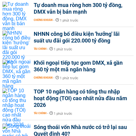
Tự doanh mua ròng hơn 300 tỷ đồng,
DMX vẫn bị bán mạnh
CHỨNG KHOÁN
-
1 phút trước
NHNN công bố điều kiện 'hưởng' lãi
suất ưu đãi gói 220.000 tỷ đồng
TÀI CHÍNH
-
1 phút trước
Khối ngoại tiếp tục gom DMX, xả gần
360 tỷ một mã ngân hàng
CHỨNG KHOÁN
-
1 phút trước
TOP 10 ngân hàng có tổng thu nhập
hoạt động (TOI) cao nhất nửa đầu năm
2026
TÀI CHÍNH
-
1 phút trước
Sóng thoái vốn Nhà nước có trở lại sau
Quyết định 40?