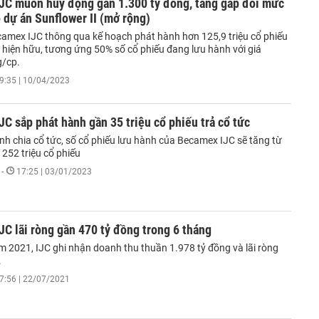
JC muốn huy động gần 1.300 tỷ đồng, tăng gấp đôi mức
 dự án Sunflower II (mở rộng)
amex IJC thông qua kế hoạch phát hành hơn 125,9 triệu cổ phiếu
 hiện hữu, tương ứng 50% số cổ phiếu đang lưu hành với giá
g/cp.
9:35 | 10/04/2023
C sắp phát hành gần 35 triệu cổ phiếu trả cổ tức
nh chia cổ tức, số cổ phiếu lưu hành của Becamex IJC sẽ tăng từ
n 252 triệu cổ phiếu
-
17:25 | 03/01/2023
C lãi ròng gần 470 tỷ đồng trong 6 tháng
 2021, IJC ghi nhận doanh thu thuần 1.978 tỷ đồng và lãi ròng
.
7:56 | 22/07/2021