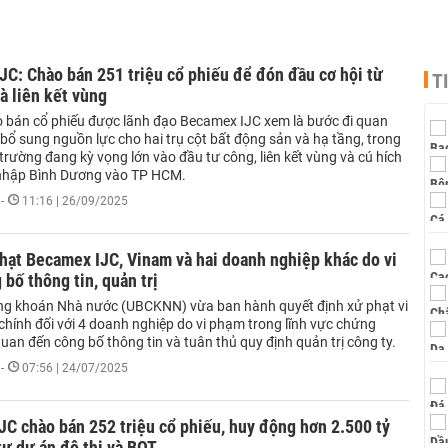
JC: Chào bán 251 triệu cổ phiếu để đón đầu cơ hội từ
T
à liên kết vùng
o bán cổ phiếu được lãnh đạo Becamex IJC xem là bước đi quan
bổ sung nguồn lực cho hai trụ cột bất động sản và hạ tầng, trong
 trường đang kỳ vọng lớn vào đầu tư công, liên kết vùng và cú hích
 nhập Bình Dương vào TP HCM.
-
11:16 | 26/09/2025
hạt Becamex IJC, Vinam và hai doanh nghiệp khác do vi
bố thông tin, quản trị
g khoán Nhà nước (UBCKNN) vừa ban hành quyết định xử phạt vi
hính đối với 4 doanh nghiệp do vi phạm trong lĩnh vực chứng
quan đến công bố thông tin và tuân thủ quy định quản trị công ty.
-
07:56 | 24/07/2025
C chào bán 252 triệu cổ phiếu, huy động hơn 2.500 tỷ
ư dự án đô thị và BOT