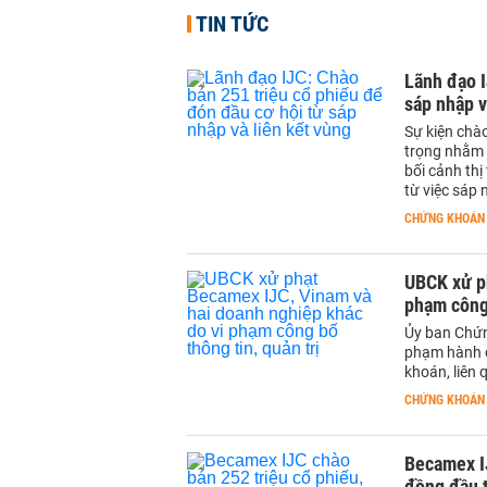
TIN TỨC
Lãnh đạo I
sáp nhập v
Sự kiện chà
trọng nhằm 
bối cảnh thị
từ việc sáp
CHỨNG KHOÁN
UBCK xử p
phạm công 
Ủy ban Chứn
phạm hành c
khoán, liên 
CHỨNG KHOÁN
Becamex IJ
đồng đầu t