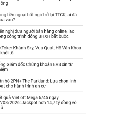
Palladium
Phân bón
hông
Rau - Củ -Quả
Sắt thép
ng tiền ngoại bất ngờ trở lại TTCK, ai đã
ua vào?
Sữa
ến nghị đưa người bán hàng online, lao
ộng công trình đóng BHXH bắt buộc
Than
Thức ăn chăn nuôi
ikToker Khánh Sky, Vua Quạt, Hồ Văn Khoa
 khởi tố
Thủy hải sản khác
Tôm
ổng Giám đốc Chứng khoán EVS xin từ
Vàng
hiệm
ăn hộ 2PN+ The Parkland: Lựa chọn linh
VLXD khác
Xăng dầu
ạt cho hành trình an cư
Xi măng - Clynker
t quả Vietlott Mega 6/45 ngày
7/08/2026: Jackpot hơn 14,7 tỷ đồng vô
hủ