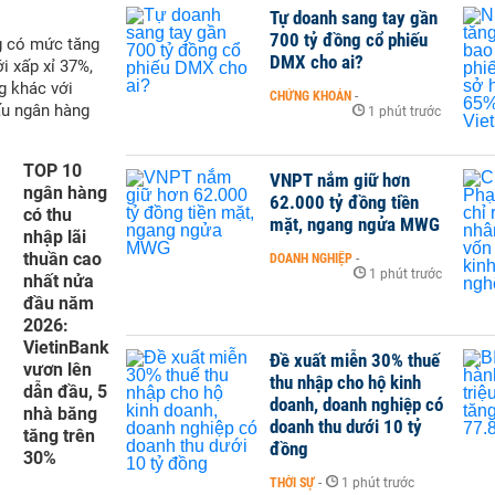
Tự doanh sang tay gần
700 tỷ đồng cổ phiếu
g có mức tăng
DMX cho ai?
i xấp xỉ 37%,
g khác với
CHỨNG KHOÁN
-
ấu ngân hàng
1 phút trước
TOP 10
VNPT nắm giữ hơn
ngân hàng
62.000 tỷ đồng tiền
có thu
mặt, ngang ngửa MWG
nhập lãi
thuần cao
DOANH NGHIỆP
-
1 phút trước
nhất nửa
đầu năm
2026:
VietinBank
Đề xuất miễn 30% thuế
vươn lên
thu nhập cho hộ kinh
dẫn đầu, 5
doanh, doanh nghiệp có
nhà băng
doanh thu dưới 10 tỷ
tăng trên
đồng
30%
THỜI SỰ
-
1 phút trước