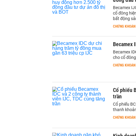
Becamex IJC
cổ đông hiệ
bất động sả
CHỨNG KHOÁN
Becamex ID
Becamex IDC
cho cổ đông
CHỨNG KHOÁN
Cổ phiếu B
trần
Cổ phiếu BC
thanh khoản
CHỨNG KHOÁN
Kinh doanh