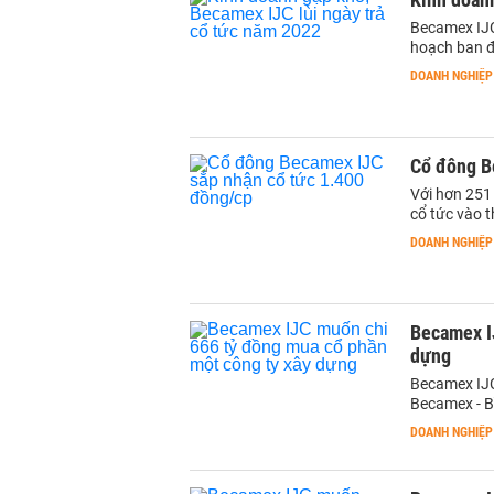
Becamex IJC 
hoạch ban 
DOANH NGHIỆP
Cổ đông B
Với hơn 251 
cổ tức vào t
DOANH NGHIỆP
Becamex I
dựng
Becamex IJC 
Becamex - B
DOANH NGHIỆP