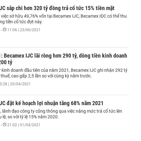
C sắp chi hơn 320 tỷ đồng trả cổ tức 15% tiền mặt
i việc sở hữu 49,76% vốn tại Becamex IJC, Becamex IDC có thể thu
ng tiền cổ tức đợt này.
-
11:06 | 23/06/2021
: Becamex IJC lãi ròng hơn 290 tỷ, dòng tiền kinh doanh
200 tỷ
ý kinh doanh đầu tiên của năm 2021, Becamex IJC ghi nhận 292 tỷ
 thuế, cao gấp 2,5 lần so với cùng kỳ năm trước.
0:28 | 20/04/2021
JC đặt kế hoạch lợi nhuận tăng 68% năm 2021
, lãnh đạo công ty cũng thông qua việc nâng mức trả cổ tức lên
 lệ, so với tỷ lệ 15% năm 2020.
-
21:02 | 01/04/2021