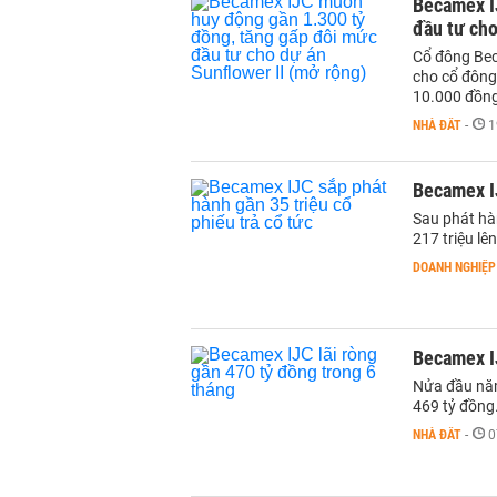
Becamex I
đầu tư cho
Cổ đông Bec
cho cổ đông
10.000 đồn
NHÀ ĐẤT
-
1
Becamex IJ
Sau phát hà
217 triệu lê
DOANH NGHIỆP
Becamex IJ
Nửa đầu năm
469 tỷ đồng
NHÀ ĐẤT
-
0