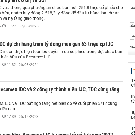
 vừa thông qua phương án chào bán hơn 251,8 triệu cổ phiếu cho
n hữu, nhằm huy động 2.518,3 tỷ đồng để đầu tư hàng loạt dự án
n và hạ tầng giao thông.
-
11:27 | 07/05/2025
C dự chi hàng trăm tỷ đồng mua gần 63 triệu cp IJC
 muốn thực hiện toàn bộ quyền mua cổ phiếu trong đợt chào bán
 hiện hữu của Becamex IJC.
-
11:32 | 06/03/2024
T
C
ecamex IDC và 2 công ty thành viên IJC, TDC cùng tăng
EV
t
M, IJC và TDC bất ngờ tăng hết biên độ về cuối phiên 5/12 cùng
 lên cao.
T
-
17:39 | 05/12/2023
D
Th
đ
 gặp khó, Becamex IJC lùi ngày trả cổ tức năm 2022