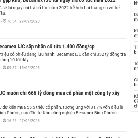
k
sẽ lùi ngày chi trả cổ tức năm 2022 trễ hơn hai tháng so với kế
đầu.
Dò
m
-
16:54 | 29/09/2023
Ki
đ
ecamex IJC sắp nhận cổ tức 1.400 đồng/cp
T
bị
triệu cổ phiếu đang lưu hành, Becamex IJC cần chi 352 tỷ đồng trả
háng 10 tới đây.
T
-
09:57 | 15/06/2023
n
C
ho
JC muốn chi 666 tỷ đồng mua cổ phần một công ty xây
Kế
0
c
dự kiến mua 55,5 triệu cổ phần, tương ứng với 31,7% vốn điều lệ
ình Phước, chủ đầu tư Khu công nghiệp Becamex Bình Phước.
-
16:26 | 27/05/2023