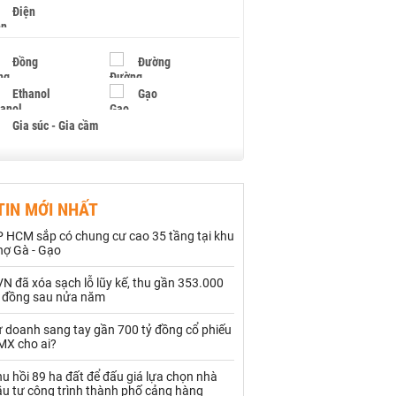
Điện
Đồng
Đường
Ethanol
Gạo
Gia súc - Gia cầm
Giấy
Gỗ
TIN MỚI NHẤT
Hạt điều
Hồ tiêu - Hạt tiêu
P HCM sắp có chung cư cao 35 tầng tại khu
Khí đốt
hợ Gà - Gạo
N đã xóa sạch lỗ lũy kế, thu gần 353.000
Kim loại khác
Mắc ca
ỷ đồng sau nửa năm
Muối
Ngũ cốc
ự doanh sang tay gần 700 tỷ đồng cổ phiếu
MX cho ai?
Nhựa - Hạt nhựa
u hồi 89 ha đất để đấu giá lựa chọn nhà
ầu tư công trình thành phố cảng hàng