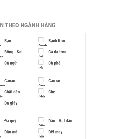
IN THEO NGÀNH HÀNG
Bạc
Bạch Kim
Bông - Sợi
Cá da trơn
Cá ngừ
Cà phê
Cacao
Cao su
Chất dẻo
Chè
Da giày
Đá quý
Dầu - Hạt dầu
Dầu mỏ
Dệt may