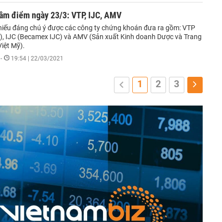
tâm điểm ngày 23/3: VTP, IJC, AMV
hiếu đáng chú ý được các công ty chứng khoán đưa ra gồm: VTP
st), IJC (Becamex IJC) và AMV (Sản xuất Kinh doanh Dược và Trang
 Việt Mỹ).
-
19:54 | 22/03/2021
1
2
3