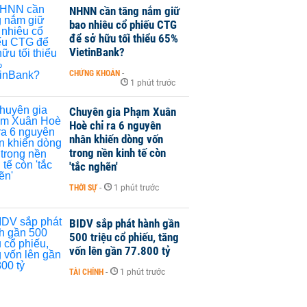
NHNN cần tăng nắm giữ
bao nhiêu cổ phiếu CTG
để sở hữu tối thiểu 65%
VietinBank?
CHỨNG KHOÁN
-
1 phút trước
Chuyên gia Phạm Xuân
Hoè chỉ ra 6 nguyên
nhân khiến dòng vốn
trong nền kinh tế còn
'tắc nghẽn'
THỜI SỰ
-
1 phút trước
BIDV sắp phát hành gần
500 triệu cổ phiếu, tăng
vốn lên gần 77.800 tỷ
TÀI CHÍNH
-
1 phút trước