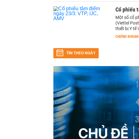
Cổ phiếu 
Một số cổ p
(Viettel Po
thiết bị Y tế
CHỨNG KHOÁN
TÌM THEO NGÀY