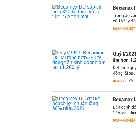
Becamex IJ
Trong đó vớ
về 162 tỷ đồ
DOANH NGHIỆP
Quý I/2021
âm hơn 1.
Kết thúc qu
đồng lãi sau
NHÀ ĐẤT
-
2
Becamex I
Bên cạnh đó
16% vốn điều
DOANH NGHIỆP