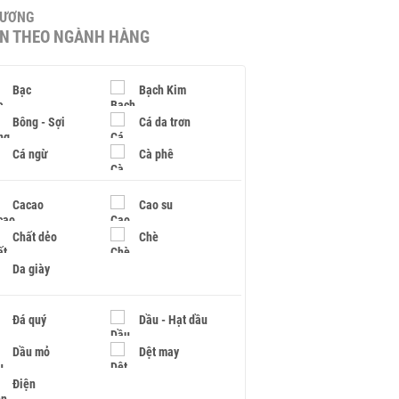
HƯƠNG
IN THEO NGÀNH HÀNG
Bạc
Bạch Kim
Bông - Sợi
Cá da trơn
Cá ngừ
Cà phê
Cacao
Cao su
Chất dẻo
Chè
Da giày
Đá quý
Dầu - Hạt dầu
Dầu mỏ
Dệt may
Điện