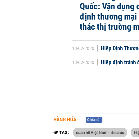
Quốc: Vận dụng 
định thương mại 
thác thị trường 
Hiệp Định Thương
13-02-2020
Hiệp định tránh 
13-02-2020
HÀNG HÓA
Chia sẻ
quan hệ Việt Nam - Belarus
Hi
TAG: