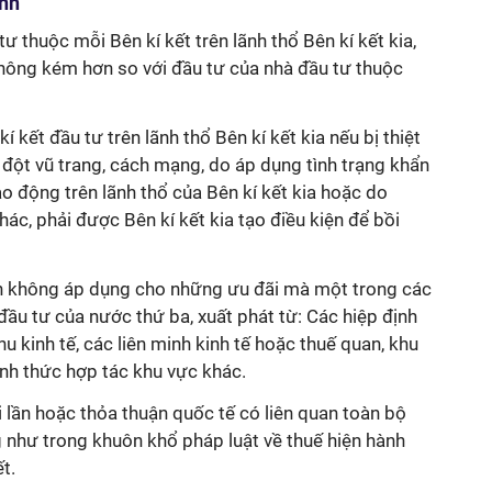
ịnh
ư thuộc mỗi Bên kí kết trên lãnh thổ Bên kí kết kia,
ông kém hơn so với đầu tư của nhà đầu tư thuộc
 kết đầu tư trên lãnh thổ Bên kí kết kia nếu bị thiệt
 đột vũ trang, cách mạng, do áp dụng tình trạng khẩn
ạo động trên lãnh thổ của Bên kí kết kia hoặc do
c, phải được Bên kí kết kia tạo điều kiện để bồi
ên không áp dụng cho những ưu đãi mà một trong các
đầu tư của nước thứ ba, xuất phát từ: Các hiệp định
hu kinh tế, các liên minh kinh tế hoặc thuế quan, khu
ình thức hợp tác khu vực khác.
i lần hoặc thỏa thuận quốc tế có liên quan toàn bộ
 như trong khuôn khổ pháp luật về thuế hiện hành
ết.