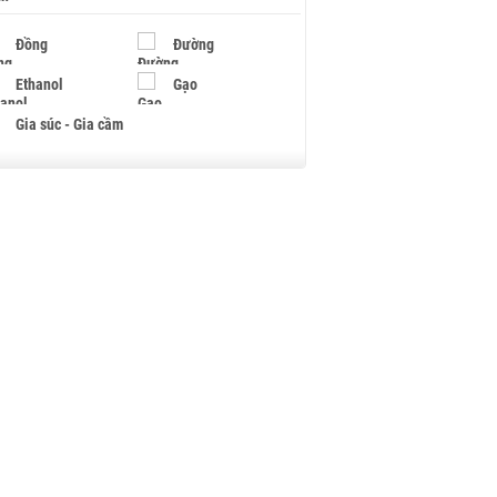
Đồng
Đường
Ethanol
Gạo
Gia súc - Gia cầm
Giấy
Gỗ
Hạt điều
Hồ tiêu - Hạt tiêu
Khí đốt
Kim loại khác
Mắc ca
Muối
Ngũ cốc
Nhựa - Hạt nhựa
Palladium
Phân bón